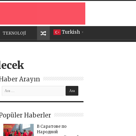
Turkish
TEKNOLOJİ
▼
lecek
Haber Arayın
Popüler Haberler
В Саратове по
Народной