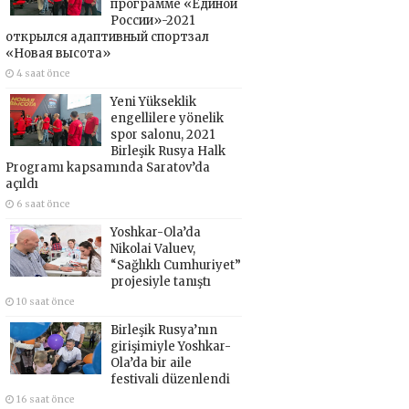
программе «Единой
России»-2021
открылся адаптивный спортзал
«Новая высота»
4 saat önce
Yeni Yükseklik
engellilere yönelik
spor salonu, 2021
Birleşik Rusya Halk
Programı kapsamında Saratov’da
açıldı
6 saat önce
Yoshkar-Ola’da
Nikolai Valuev,
“Sağlıklı Cumhuriyet”
projesiyle tanıştı
10 saat önce
Birleşik Rusya’nın
girişimiyle Yoshkar-
Ola’da bir aile
festivali düzenlendi
16 saat önce