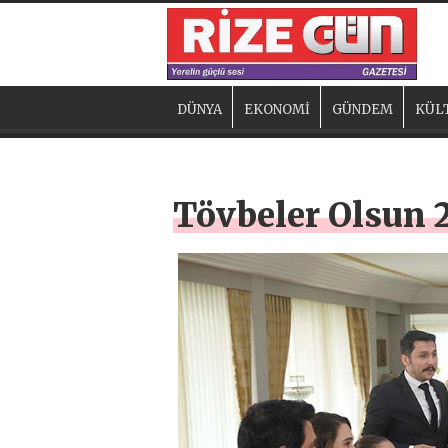
DÜNYA
EKONOMİ
GÜNDEM
KÜL
Tövbeler Olsun 