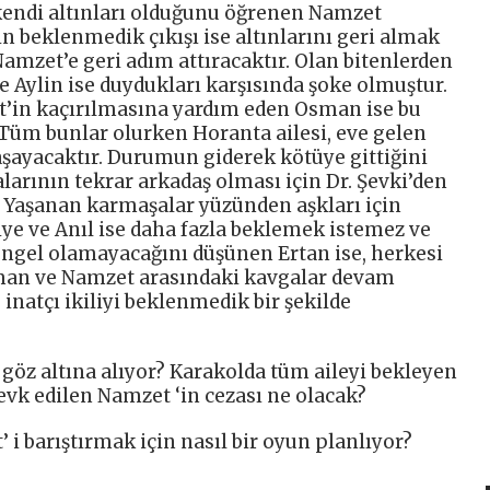
 kendi altınları olduğunu öğrenen Namzet
in beklenmedik çıkışı ise altınlarını geri almak
amzet’e geri adım attıracaktır. Olan bitenlerden
 Aylin ise duydukları karşısında şoke olmuştur.
t’in kaçırılmasına yardım eden Osman ise bu
Tüm bunlar olurken Horanta ailesi, eve gelen
şayacaktır. Durumun giderek kötüye gittiğini
larının tekrar arkadaş olması için Dr. Şevki’den
. Yaşanan karmaşalar yüzünden aşkları için
e ve Anıl ise daha fazla beklemek istemez ve
e engel olamayacağını düşünen Ertan ise, herkesi
Osman ve Namzet arasındaki kavgalar devam
 inatçı ikiliyi beklenmedik bir şekilde
göz altına alıyor? Karakolda tüm aileyi bekleyen
vk edilen Namzet ‘in cezası ne olacak?
 i barıştırmak için nasıl bir oyun planlıyor?