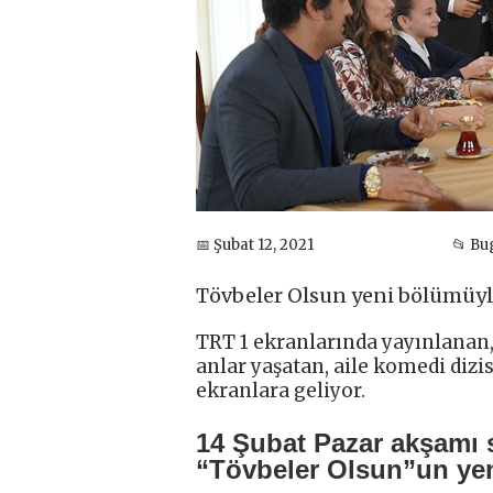
📅 Şubat 12, 2021
📂 Bu
Tövbeler Olsun yeni bölümüyl
TRT 1 ekranlarında yayınlanan, s
anlar yaşatan, aile komedi dizi
ekranlara geliyor.
14 Şubat Pazar akşamı s
“Tövbeler Olsun”un yen