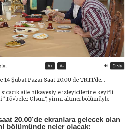
🔊
gün
A+
A-
Dinle
e 14 Şubat Pazar Saat 20.00 de TRT1’de…
ıcacık aile hikayesiyle izleyicilerine keyifli
si “Tövbeler Olsun”, yirmi altıncı bölümüyle
aat 20.00’de ekranlara gelecek olan
i bölümünde neler olacak: