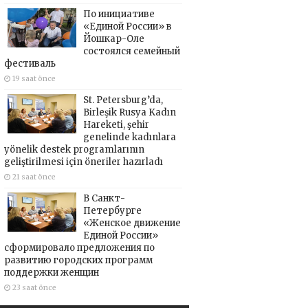
По инициативе
«Единой России» в
Йошкар-Оле
состоялся семейный
фестиваль
19 saat önce
St. Petersburg’da,
Birleşik Rusya Kadın
Hareketi, şehir
genelinde kadınlara
yönelik destek programlarının
geliştirilmesi için öneriler hazırladı
21 saat önce
В Санкт-
Петербурге
«Женское движение
Единой России»
сформировало предложения по
развитию городских программ
поддержки женщин
23 saat önce