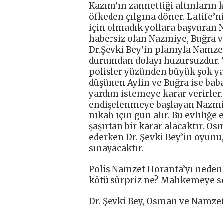
Kazım’ın zannettiği altınların
öfkeden çılgına döner. Latife’n
için olmadık yollara başvuran N
habersiz olan Nazmiye, Buğra ve
Dr.Şevki Bey’in planıyla Namze
durumdan dolayı huzursuzdur. 
polisler yüzünden büyük şok ya
düşünen Aylin ve Buğra ise baba
yardım istemeye karar verirler
endişelenmeye başlayan Nazmiy
nikah için gün alır. Bu evliliğ
şaşırtan bir karar alacaktır. 
ederken Dr. Şevki Bey’in oyunu,
sınayacaktır.
Polis Namzet Horanta’yı neden 
kötü sürpriz ne? Mahkemeye se
Dr. Şevki Bey, Osman ve Namzet’