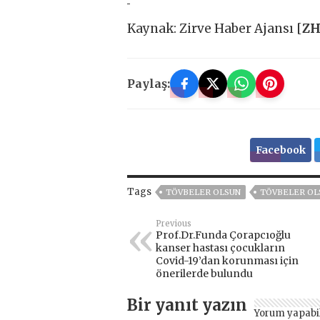
Kaynak: Zirve Haber Ajansı [
Z
Paylaş:
Facebook
Tags
TÖVBELER OLSUN
TÖVBELER OL
Previous
Prof.Dr.Funda Çorapcıoğlu
kanser hastası çocukların
Covid-19’dan korunması için
önerilerde bulundu
Bir yanıt yazın
Yorum yapabi