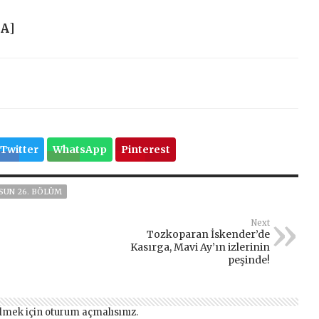
HA
]
Twitter
WhatsApp
Pinterest
SUN 26. BÖLÜM
Next
Tozkoparan İskender’de
Kasırga, Mavi Ay’ın izlerinin
peşinde!
lmek için
oturum açmalısınız
.