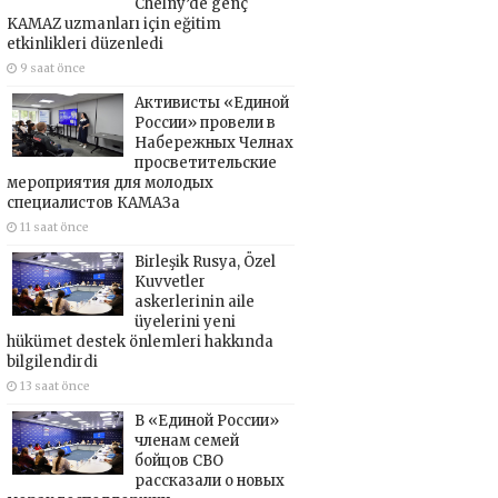
Chelny’de genç
KAMAZ uzmanları için eğitim
etkinlikleri düzenledi
9 saat önce
Активисты «Единой
России» провели в
Набережных Челнах
просветительские
мероприятия для молодых
специалистов КАМАЗа
11 saat önce
Birleşik Rusya, Özel
Kuvvetler
askerlerinin aile
üyelerini yeni
hükümet destek önlemleri hakkında
bilgilendirdi
13 saat önce
В «Единой России»
членам семей
бойцов СВО
рассказали о новых