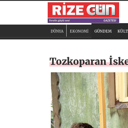
DÜNYA
EKONOMİ
GÜNDEM
KÜLT
Tozkoparan İske