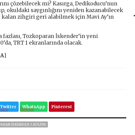
ırrını çözebilecek mi? Kasırga, Dedikoducu’nun
up, okuldaki saygınlığını yeniden kazanabilecek
kalan zihgiri geri alabilmek için Mavi Ay’ın
a fazlası, Tozkoparan İskender’in yeni
30’da, TRT 1 ekranlarında olacak.
HA
]
Twitter
WhatsApp
Pinterest
ARAN ISKENDER 3.BÖLÜM