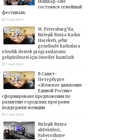
Йошкар-Оле
состоялся семейный
фестиваль
2 saat önce
St. Petersburg’da,
Birleşik Rusya Kadın
Hareketi, şehir
genelinde kadınlara
yönelik destek programlarının
geliştirilmesi için öneriler hazırladı
5 saat önce
В Санкт-
Петербурге
«Женское движение
Единой России»
сформировало предложения по
развитию городских программ
поддержки женщин
6 saat önce
Birleşik Rusya
aktivistleri,
Naberezhnye