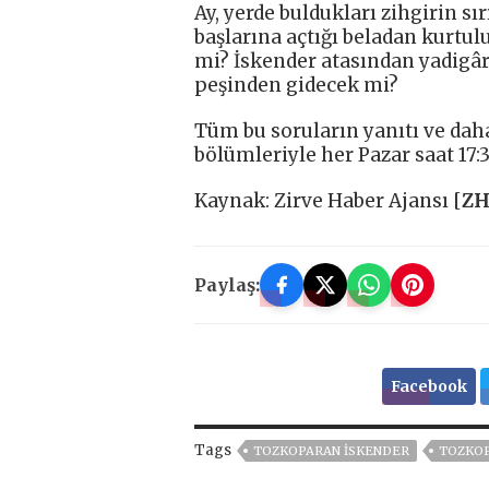
Ay, yerde buldukları zihgirin s
başlarına açtığı beladan kurtul
mi? İskender atasından yadigâr 
peşinden gidecek mi?
Tüm bu soruların yanıtı ve dah
bölümleriyle her Pazar saat 17:
Kaynak: Zirve Haber Ajansı [
Z
Paylaş:
Facebook
Tags
TOZKOPARAN İSKENDER
TOZKOP