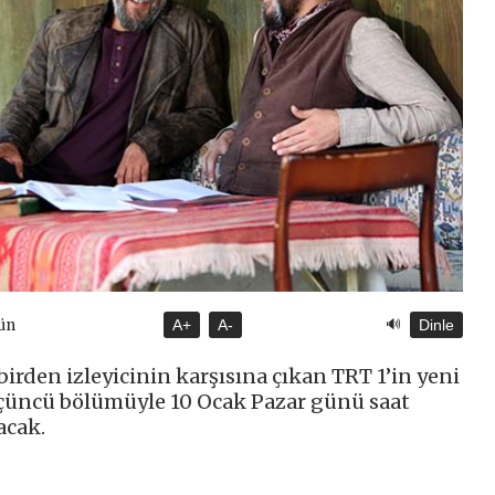
🔊
ün
A+
A-
Dinle
birden izleyicinin karşısına çıkan TRT 1’in yeni
üçüncü bölümüyle 10 Ocak Pazar günü saat
acak.