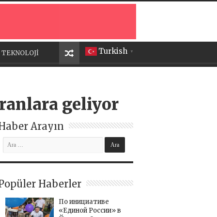
Turkish
TEKNOLOJİ
▼
anlara geliyor
Haber Arayın
Popüler Haberler
По инициативе
«Единой России» в