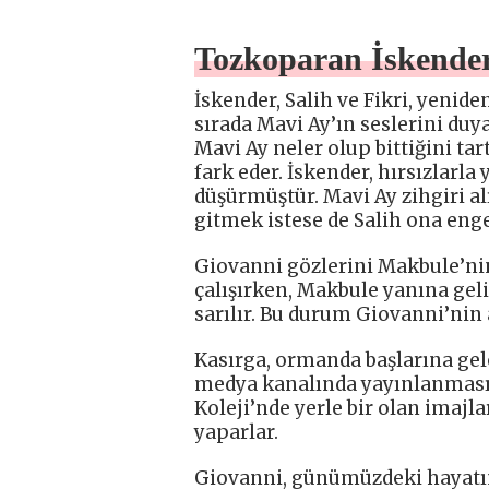
Tozkoparan İskender
İskender, Salih ve Fikri, yeni
sırada Mavi Ay’ın seslerini duya
Mavi Ay neler olup bittiğini tar
fark eder. İskender, hırsızlarla
düşürmüştür. Mavi Ay zihgiri al
gitmek istese de Salih ona engel
Giovanni gözlerini Makbule’nin
çalışırken, Makbule yanına gel
sarılır. Bu durum Giovanni’nin a
Kasırga, ormanda başlarına gel
medya kanalında yayınlanmasıy
Koleji’nde yerle bir olan imajl
yaparlar.
Giovanni, günümüzdeki hayatı