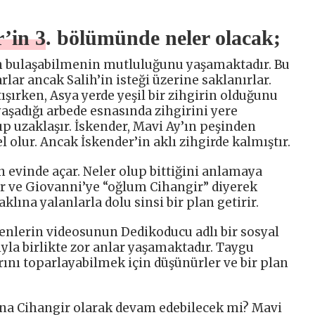
’in 3. bölümünde neler olacak;
den bulaşabilmenin mutluluğunu yaşamaktadır. Bu
rlar ancak Salih’in isteği üzerine saklanırlar.
tışırken, Asya yerde yeşil bir zihgirin olduğunu
 yaşadığı arbede esnasında zihgirini yere
ıp uzaklaşır. İskender, Mavi Ay’ın peşinden
 olur. Ancak İskender’in aklı zihgirde kalmıştır.
 evinde açar. Neler olup bittiğini anlamaya
ir ve Giovanni’ye “oğlum Cihangir” diyerek
klına yalanlarla dolu sinsi bir plan getirir.
enlerin videosunun Dedikoducu adlı bir sosyal
la birlikte zor anlar yaşamaktadır. Taygu
arını toparlayabilmek için düşünürler ve bir plan
na Cihangir olarak devam edebilecek mi? Mavi