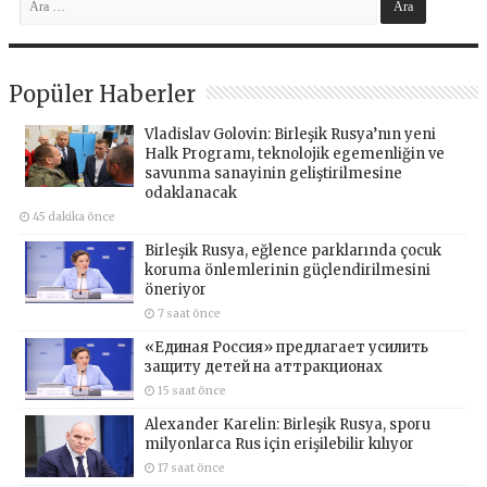
Popüler Haberler
Vladislav Golovin: Birleşik Rusya’nın yeni
Halk Programı, teknolojik egemenliğin ve
savunma sanayinin geliştirilmesine
odaklanacak
45 dakika önce
Birleşik Rusya, eğlence parklarında çocuk
koruma önlemlerinin güçlendirilmesini
öneriyor
7 saat önce
«Единая Россия» предлагает усилить
защиту детей на аттракционах
15 saat önce
Alexander Karelin: Birleşik Rusya, sporu
milyonlarca Rus için erişilebilir kılıyor
17 saat önce