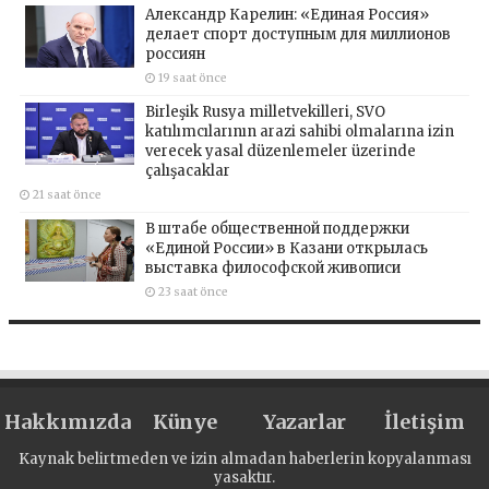
Александр Карелин: «Единая Россия»
делает спорт доступным для миллионов
россиян
19 saat önce
Birleşik Rusya milletvekilleri, SVO
katılımcılarının arazi sahibi olmalarına izin
verecek yasal düzenlemeler üzerinde
çalışacaklar
21 saat önce
В штабе общественной поддержки
«Единой России» в Казани открылась
выставка философской живописи
23 saat önce
Hakkımızda
Künye
Yazarlar
İletişim
Kaynak belirtmeden ve izin almadan haberlerin kopyalanması
yasaktır.