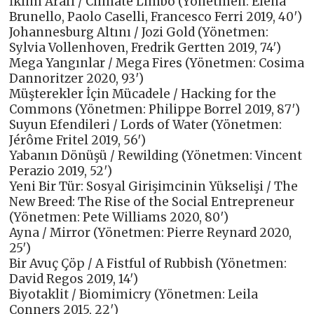
İklim Arafı / Climate Limbo (Yönetmen: Elena
Brunello, Paolo Caselli, Francesco Ferri 2019, 40′)
Johannesburg Altını / Jozi Gold (Yönetmen:
Sylvia Vollenhoven, Fredrik Gertten 2019, 74′)
Mega Yangınlar / Mega Fires (Yönetmen: Cosima
Dannoritzer 2020, 93′)
Müşterekler İçin Mücadele / Hacking for the
Commons (Yönetmen: Philippe Borrel 2019, 87′)
Suyun Efendileri / Lords of Water (Yönetmen:
Jérôme Fritel 2019, 56′)
Yabanın Dönüşü / Rewilding (Yönetmen: Vincent
Perazio 2019, 52′)
Yeni Bir Tür: Sosyal Girişimcinin Yükselişi / The
New Breed: The Rise of the Social Entrepreneur
(Yönetmen: Pete Williams 2020, 80′)
Ayna / Mirror (Yönetmen: Pierre Reynard 2020,
25′)
Bir Avuç Çöp / A Fistful of Rubbish (Yönetmen:
David Regos 2019, 14′)
Biyotaklit / Biomimicry (Yönetmen: Leila
Conners 2015, 22′)