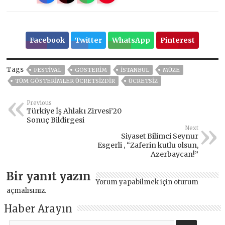
Facebook
Twitter
WhatsApp
Pinterest
Tags
FESTİVAL
GÖSTERİM
ISTANBUL
MÜZE
TÜM GÖSTERIMLER ÜCRETSIZDIR
ÜCRETSİZ
Previous
Türkiye İş Ahlakı Zirvesi’20
Sonuç Bildirgesi
Next
Siyaset Bilimci Seynur
Esgerli , “Zaferin kutlu olsun,
Azerbaycan!”
Bir yanıt yazın
Yorum yapabilmek için
oturum
açmalısınız
.
Haber Arayın