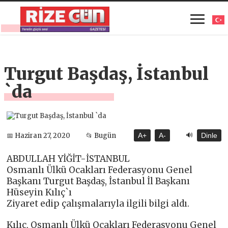
Turgut Başdaş, İstanbul
`da
🔊
📅 Haziran 27, 2020
📂 Bugün
A+
A-
Dinle
ABDULLAH YİĞİT-İSTANBUL
Osmanlı Ülkü Ocakları Federasyonu Genel
Başkanı Turgut Başdaş, İstanbul İl Başkanı
Hüseyin Kılıç`ı
Ziyaret edip çalışmalarıyla ilgili bilgi aldı.
Kılıç, Osmanlı Ülkü Ocakları Federasyonu Genel