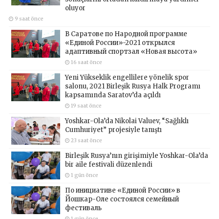
oluyor
9 saat önce
В Саратове по Народной программе
«Единой России»-2021 открылся
адаптивный спортзал «Новая высота»
16 saat önce
Yeni Yükseklik engellilere yönelik spor
salonu, 2021 Birleşik Rusya Halk Programı
kapsamında Saratov’da açıldı
19 saat önce
Yoshkar-Ola’da Nikolai Valuev, “Sağlıklı
Cumhuriyet” projesiyle tanıştı
23 saat önce
Birleşik Rusya’nın girişimiyle Yoshkar-Ola’da
bir aile festivali düzenlendi
1 gün önce
По инициативе «Единой России» в
Йошкар-Оле состоялся семейный
фестиваль
1 gün önce