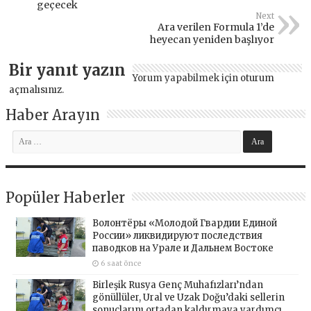
geçecek
Next
Ara verilen Formula 1’de
heyecan yeniden başlıyor
Bir yanıt yazın
Yorum yapabilmek için
oturum
açmalısınız
.
Haber Arayın
Popüler Haberler
Волонтёры «Молодой Гвардии Единой
России» ликвидируют последствия
паводков на Урале и Дальнем Востоке
6 saat önce
Birleşik Rusya Genç Muhafızları’ndan
gönüllüler, Ural ve Uzak Doğu’daki sellerin
sonuçlarını ortadan kaldırmaya yardımcı