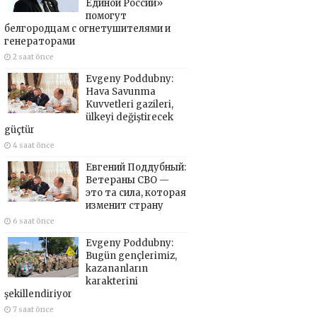
Единой России»
помогут
белгородцам с огнетушителями и
генераторами
2 saat önce
Evgeny Poddubny:
Hava Savunma
Kuvvetleri gazileri,
ülkeyi değiştirecek
güçtür
4 saat önce
Евгений Поддубный:
Ветераны СВО —
это та сила, которая
изменит страну
6 saat önce
Evgeny Poddubny:
Bugün gençlerimiz,
kazananların
karakterini
şekillendiriyor
7 saat önce