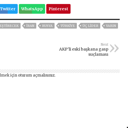
Twitter
WhatsApp
Pinterest
EŞTIRECEK
IRAN
RUSYA
TÜRKİYE
ÜÇ LIDER
YARIN
Next
AKP’li eski başkana gasp
suçlaması
lmek için
oturum açmalısınız
.