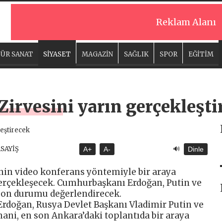
Reklam Alanı
ÜR SANAT
SİYASET
MAGAZİN
SAĞLIK
SPOR
EĞİTİM
 Zirvesini yarın gerçekleşti
🔊
ASAYİŞ
A+
A-
Dinle
inin video konferans yöntemiyle bir araya
gerçekleşecek. Cumhurbaşkanı Erdoğan, Putin ve
 son durumu değerlendirecek.
doğan, Rusya Devlet Başkanı Vladimir Putin ve
ni, en son Ankara’daki toplantıda bir araya