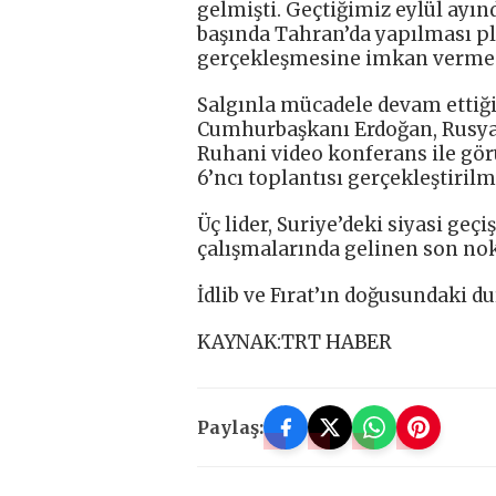
gelmişti. Geçtiğimiz eylül ayın
başında Tahran’da yapılması pl
gerçekleşmesine imkan vermed
Salgınla mücadele devam ettiği
Cumhurbaşkanı Erdoğan, Rusya
Ruhani video konferans ile gör
6’ncı toplantısı gerçekleştirilm
Üç lider, Suriye’deki siyasi ge
çalışmalarında gelinen son nok
İdlib ve Fırat’ın doğusundaki 
KAYNAK:TRT HABER
Paylaş: