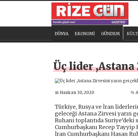
DÜNYA
EKONOMİ
GÜNDEM
KÜLT
Üç lider ,Astana
📅 Haziran 30, 2020
📂 
Türkiye, Rusya ve İran liderler
geleceği Astana Zirvesi yarın 
Ruhani toplantıda Suriye’deki
Cumhurbaşkanı Recep Tayyip Er
İran Cumhurbaşkanı Hasan Ruha