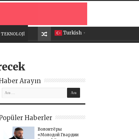
Turkish
TEKNOLOJİ
▼
recek
Haber Arayın
Popüler Haberler
Волонтёры
«Молодой Гвардии