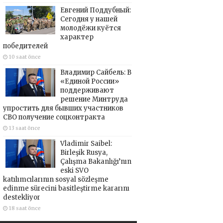
Евгений Поддубный:
Сегодня у нашей
молодёжи куётся
характер
победителей
10 saat önce
Владимир Сайбель: В
«Единой России»
поддерживают
решение Минтруда
упростить для бывших участников
СВО получение соцконтракта
13 saat önce
Vladimir Saibel:
Birleşik Rusya,
Çalışma Bakanlığı’nın
eski SVO
katılımcılarının sosyal sözleşme
edinme sürecini basitleştirme kararını
destekliyor
18 saat önce