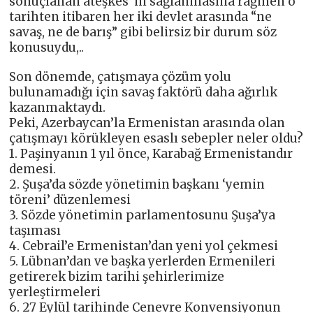
sonuçlanan ateşkes”in sağlanmasına rağmen o
tarihten itibaren her iki devlet arasında “ne
savaş, ne de barış” gibi belirsiz bir durum söz
konusuydu,..
Son dönemde, çatışmaya çözüm yolu
bulunamadığı için savaş faktörü daha ağırlık
kazanmaktaydı.
Peki, Azerbaycan’la Ermenistan arasında olan
çatışmayı körükleyen esaslı sebepler neler oldu?
1. Paşinyanın 1 yıl önce, Karabağ Ermenistandır
demesi.
2. Şuşa’da sözde yönetimin başkanı ‘yemin
töreni’ düzenlemesi
3. Sözde yönetimin parlamentosunu Şuşa’ya
taşıması
4. Cebrail’e Ermenistan’dan yeni yol çekmesi
5. Lübnan’dan ve başka yerlerden Ermenileri
getirerek bizim tarihi şehirlerimize
yerleştirmeleri
6. 27 Eylül tarihinde Cenevre Konvensiyonun