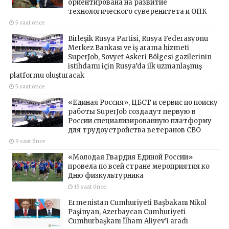
ориентирована на развитие
технологического суверенитета и ОПК
5 saat önce
Birleşik Rusya Partisi, Rusya Federasyonu
Merkez Bankası ve iş arama hizmeti
SuperJob, Sovyet Askeri Bölgesi gazilerinin
istihdamı için Rusya’da ilk uzmanlaşmış
platformu oluşturacak
5 saat önce
«Единая Россия», ЦБСТ и сервис по поиску
работы SuperJob создадут первую в
России специализированную платформу
для трудоустройства ветеранов СВО
9 saat önce
«Молодая Гвардия Единой России»
провела по всей стране мероприятия ко
Дню физкультурника
15 saat önce
Ermenistan Cumhuriyeti Başbakanı Nikol
Paşinyan, Azerbaycan Cumhuriyeti
Cumhurbaşkanı İlham Aliyev’i aradı