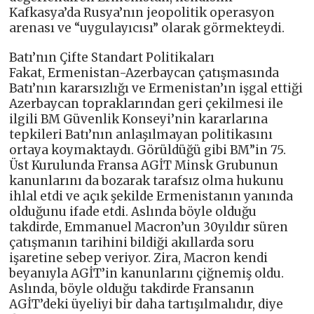
Kafkasya’da Rusya’nın jeopolitik operasyon
arenası ve “uygulayıcısı” olarak görmekteydi.
Batı’nın Çifte Standart Politikaları
Fakat, Ermenistan-Azerbaycan çatışmasında
Batı’nın kararsızlığı ve Ermenistan’ın işgal ettiği
Azerbaycan topraklarından geri çekilmesi ile
ilgili BM Güvenlik Konseyi’nin kararlarına
tepkileri Batı’nın anlaşılmayan politikasını
ortaya koymaktaydı. Görüldüğü gibi BM”in 75.
Üst Kurulunda Fransa AGİT Minsk Grubunun
kanunlarını da bozarak tarafsız olma hukunu
ihlal etdi ve açık şekilde Ermenistanın yanında
olduğunu ifade etdi. Aslında böyle olduğu
takdirde, Emmanuel Macron’un 30yıldır süren
çatışmanın tarihini bildiği akıllarda soru
işaretine sebep veriyor. Zira, Macron kendi
beyanıyla AGİT’in kanunlarını çiğnemiş oldu.
Aslında, böyle olduğu takdirde Fransanın
AGİT’deki üyeliyi bir daha tartışılmalıdır, diye