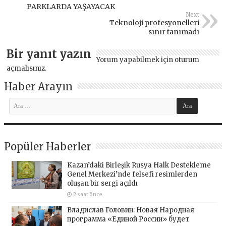
PARKLARDA YAŞAYACAK
Next
Teknoloji profesyonelleri
sınır tanımadı
Bir yanıt yazın
Yorum yapabilmek için
oturum
açmalısınız
.
Haber Arayın
Popüler Haberler
Kazan’daki Birleşik Rusya Halk Destekleme
Genel Merkezi’nde felsefi resimlerden
oluşan bir sergi açıldı
2 saat önce
Владислав Головин: Новая Народная
программа «Единой России» будет