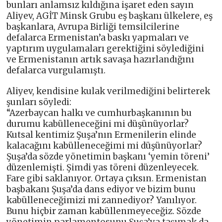
bunları anlamsız kıldığına işaret eden sayın
Aliyev, AGİT Minsk Grubu eş başkanı ülkelere, eş
başkanlara, Avrupa Birliği temsilcilerine
defalarca Ermenistan’a baskı yapmaları ve
yaptırım uygulamaları gerektiğini söylediğini
ve Ermenistanın artık savaşa hazırlandığını
defalarca vurgulamıştı.
Aliyev, kendisine kulak verilmediğini belirterek
şunları söyledi:
“Azerbaycan halkı ve cumhurbaşkanının bu
durumu kabülleneceğini mi düşünüyorlar?
Kutsal kentimiz Şuşa’nın Ermenilerin elinde
kalacağını kabülleneceğimi mi düşünüyorlar?
Şuşa’da sözde yönetimin başkanı ‘yemin töreni’
düzenlemişti. Şimdi yas töreni düzenleyecek.
Fare gibi saklanıyor. Ortaya çıksın. Ermenistan
başbakanı Şuşa’da dans ediyor ve bizim bunu
kabülleneceğimizi mi zannediyor? Yanılıyor.
Bunu hiçbir zaman kabüllenmeyeceğiz. Sözde
yönetimin parlamentosunu Şuşa’ya taşımak da