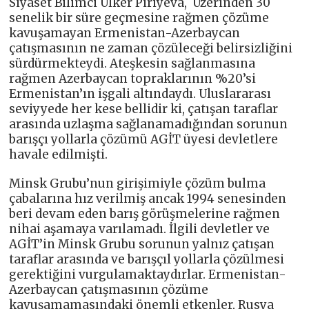
Siyaset Bilimci Ülker Piriyeva, Üzerinden 30
senelik bir süre geçmesine rağmen çözüme
kavuşamayan Ermenistan-Azerbaycan
çatışmasının ne zaman çözüleceği belirsizliğini
sürdürmekteydi. Ateşkesin sağlanmasına
rağmen Azerbaycan topraklarının %20’si
Ermenistan’ın işgali altındaydı. Uluslararası
seviyyede her kese bellidir ki, çatışan taraflar
arasında uzlaşma sağlanamadığından sorunun
barışçı yollarla çözümü AGİT üyesi devletlere
havale edilmişti.
Minsk Grubu’nun girişimiyle çözüm bulma
çabalarına hız verilmiş ancak 1994 senesinden
beri devam eden barış görüşmelerine rağmen
nihai aşamaya varılamadı. İlgili devletler ve
AGİT’in Minsk Grubu sorunun yalnız çatışan
taraflar arasında ve barışçıl yollarla çözülmesi
gerektiğini vurgulamaktaydırlar. Ermenistan-
Azerbaycan çatışmasının çözüme
kavuşamamasındaki önemli etkenler, Rusya