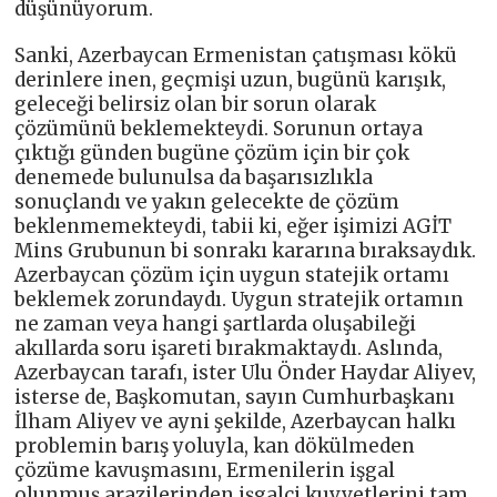
düşünüyorum.
Sanki, Azerbaycan Ermenistan çatışması kökü
derinlere inen, geçmişi uzun, bugünü karışık,
geleceği belirsiz olan bir sorun olarak
çözümünü beklemekteydi. Sorunun ortaya
çıktığı günden bugüne çözüm için bir çok
denemede bulunulsa da başarısızlıkla
sonuçlandı ve yakın gelecekte de çözüm
beklenmemekteydi, tabii ki, eğer işimizi AGİT
Mins Grubunun bi sonrakı kararına bıraksaydık.
Azerbaycan çözüm için uygun statejik ortamı
beklemek zorundaydı. Uygun stratejik ortamın
ne zaman veya hangi şartlarda oluşabileği
akıllarda soru işareti bırakmaktaydı. Aslında,
Azerbaycan tarafı, ister Ulu Önder Haydar Aliyev,
isterse de, Başkomutan, sayın Cumhurbaşkanı
İlham Aliyev ve ayni şekilde, Azerbaycan halkı
problemin barış yoluyla, kan dökülmeden
çözüme kavuşmasını, Ermenilerin işgal
olunmuş arazilerinden işgalci kuvvetlerini tam,