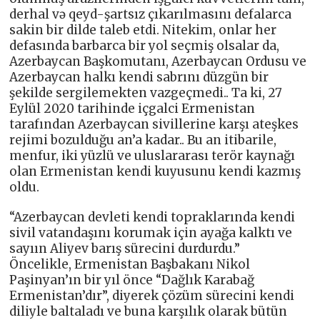
derhal və qeyd-şartsız çıkarılmasını defalarca
sakin bir dilde taleb etdi. Nitekim, onlar her
defasında barbarca bir yol seçmiş olsalar da,
Azerbaycan Başkomutanı, Azerbaycan Ordusu ve
Azerbaycan halkı kendi sabrını düzgün bir
şekilde sergilemekten vazgeçmedi.. Ta ki, 27
Eylül 2020 tarihinde içgalci Ermenistan
tarafından Azerbaycan sivillerine karşı ateşkes
rejimi bozulduğu an’a kadar.. Bu an itibarile,
menfur, iki yüzlü ve uluslararası terör kaynağı
olan Ermenistan kendi kuyusunu kendi kazmış
oldu.
“Azerbaycan devleti kendi topraklarında kendi
sivil vatandaşını korumak için ayağa kalktı ve
sayıın Aliyev barış sürecini durdurdu.”
Öncelikle, Ermenistan Başbakanı Nikol
Paşinyan’ın bir yıl önce “Dağlık Karabağ
Ermenistan’dır”, diyerek çözüm sürecini kendi
diliyle baltaladı ve buna karşılık olarak bütün