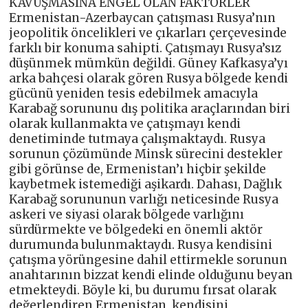
KAVUŞMASINA ENGEL OLAN FAKTÖRLER
Ermenistan-Azerbaycan çatışması Rusya’nın
jeopolitik öncelikleri ve çıkarları çerçevesinde
farklı bir konuma sahipti. Çatışmayı Rusya’sız
düşünmek mümkün değildi. Güney Kafkasya’yı
arka bahçesi olarak gören Rusya bölgede kendi
gücünü yeniden tesis edebilmek amacıyla
Karabağ sorununu dış politika araçlarından biri
olarak kullanmakta ve çatışmayı kendi
denetiminde tutmaya çalışmaktaydı. Rusya
sorunun çözümünde Minsk sürecini destekler
gibi görünse de, Ermenistan’ı hiçbir şekilde
kaybetmek istemediği aşikardı. Dahası, Dağlık
Karabağ sorununun varlığı neticesinde Rusya
askeri ve siyasi olarak bölgede varlığını
sürdürmekte ve bölgedeki en önemli aktör
durumunda bulunmaktaydı. Rusya kendisini
çatışma yörüngesine dahil ettirmekle sorunun
anahtarının bizzat kendi elinde olduğunu beyan
etmekteydi. Böyle ki, bu durumu fırsat olarak
değerlendiren Ermenistan, kendisini