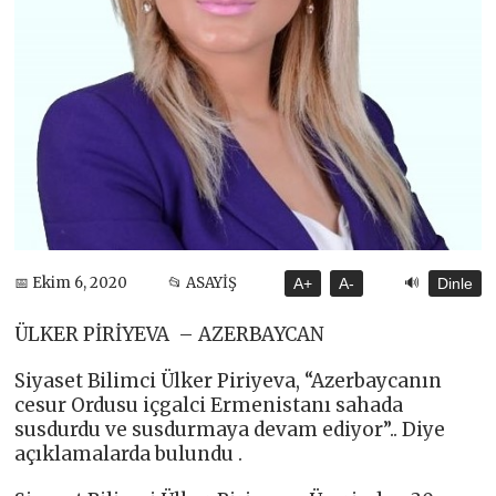
🔊
📅 Ekim 6, 2020
📂 ASAYİŞ
A+
A-
Dinle
ÜLKER PİRİYEVA – AZERBAYCAN
Siyaset Bilimci Ülker Piriyeva, “Azerbaycanın
cesur Ordusu içgalci Ermenistanı sahada
susdurdu ve susdurmaya devam ediyor”.. Diye
açıklamalarda bulundu .