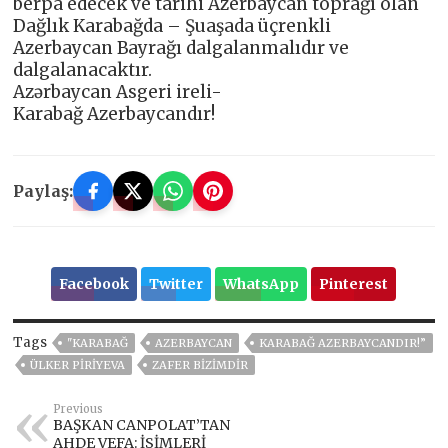
berpa edecek ve tarihi Azerbaycan toprağı olan
Dağlık Karabağda – Şuaşada üçrenkli
Azerbaycan Bayrağı dalgalanmalıdır ve
dalgalanacaktır.
Azərbaycan Asgeri ireli-
Karabağ Azerbaycandır!
Paylaş:
Facebook
Twitter
WhatsApp
Pinterest
Tags
"KARABAĞ
AZERBAYCAN
KARABAĞ AZERBAYCANDIR!”
ÜLKER PIRIYEVA
ZAFER BİZİMDİR
Previous
BAŞKAN CANPOLAT’TAN
AHDE VEFA: İSİMLERİ