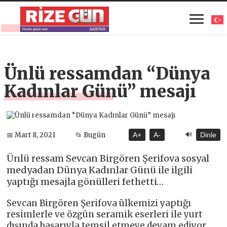
Ünlü ressamdan “Dünya
Kadınlar Günü” mesajı
🔊
📅 Mart 8, 2021
📂 Bugün
A+
A-
Dinle
Ünlü ressam Sevcan Birgören Şerifova sosyal
medyadan Dünya Kadınlar Günü ile ilgili
yaptığı mesajla gönülleri fethetti…
Sevcan Birgören Şerifova ülkemizi yaptığı
resimlerle ve özgün seramik eserleri ile yurt
dışında başarıyla temsil etmeye devam ediyor.