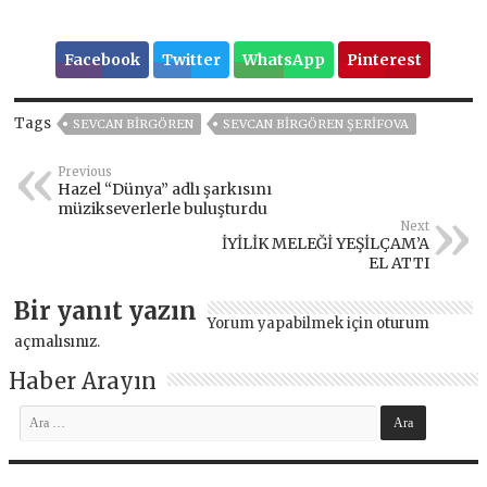
Facebook
Twitter
WhatsApp
Pinterest
Tags
SEVCAN BIRGÖREN
SEVCAN BIRGÖREN ŞERIFOVA
Previous
Hazel “Dünya” adlı şarkısını
müzikseverlerle buluşturdu
Next
İYİLİK MELEĞİ YEŞİLÇAM’A
EL ATTI
Bir yanıt yazın
Yorum yapabilmek için
oturum
açmalısınız
.
Haber Arayın