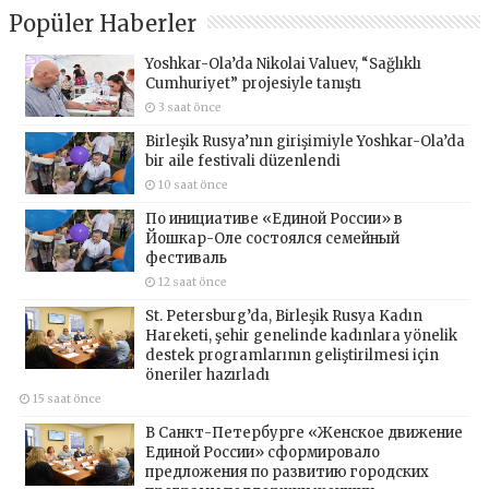
Popüler Haberler
Yoshkar-Ola’da Nikolai Valuev, “Sağlıklı
Cumhuriyet” projesiyle tanıştı
3 saat önce
Birleşik Rusya’nın girişimiyle Yoshkar-Ola’da
bir aile festivali düzenlendi
10 saat önce
По инициативе «Единой России» в
Йошкар-Оле состоялся семейный
фестиваль
12 saat önce
St. Petersburg’da, Birleşik Rusya Kadın
Hareketi, şehir genelinde kadınlara yönelik
destek programlarının geliştirilmesi için
öneriler hazırladı
15 saat önce
В Санкт-Петербурге «Женское движение
Единой России» сформировало
предложения по развитию городских