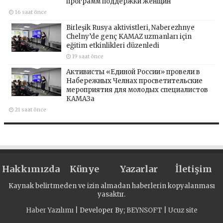
программ поддержки женщин
16 saat önce
Birleşik Rusya aktivistleri, Naberezhnye
Chelny’de genç KAMAZ uzmanları için
eğitim etkinlikleri düzenledi
19 saat önce
Активисты «Единой России» провели в
Набережных Челнах просветительские
мероприятия для молодых специалистов
КАМАЗа
21 saat önce
Hakkımızda
Künye
Yazarlar
İletişim
Kaynak belirtmeden ve izin almadan haberlerin kopyalanması
yasaktır.
Haber Yazılımı
| Developer By;
BEYNSOFT
|
Ucuz site