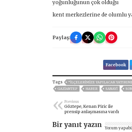
yoğunluğunun çok olduğu
kent merkezlerine de olumlu yan
Paylaş:
Facebook
Tags
“İLÇELERİMİZE YAPILACAK YATIRI
GAZIANTEP
HABER
SANAYİ
SON
Previous
Göztepe, Kenan Piric ile
prensip anlaşmasına vardı
Bir yanıt yazın
Yorum yapabi