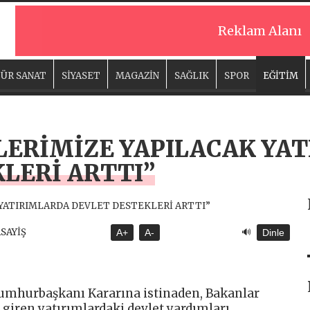
Reklam Alanı
ÜR SANAT
SİYASET
MAGAZİN
SAĞLIK
SPOR
EĞİTİM
LERİMİZE YAPILACAK YA
LERİ ARTTI”
🔊
ASAYİŞ
A+
A-
Dinle
umhurbaşkanı Kararına istinaden, Bakanlar
 giren yatırımlardaki devlet yardımları