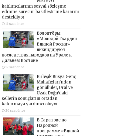
eski SVO
katılımcılarının sosyal sözleşme
edinme sürecini basitleştirme kararını
destekliyor
11 saat önce
Волонтёры
«Молодой Гвардии
Единой России»
ликвидируют
последствия паводков на Урале и
Дальнем Востоке
17 saat önce
Birleşik Rusya Genç
Muhafızları’ndan
gönüllüler, Ural ve
Uzak Doğu’daki
sellerin sonuçlarını ortadan
kaldırmaya yardımcı oluyor
20 saat önce
В Саратове по
Народной
программе «Единой