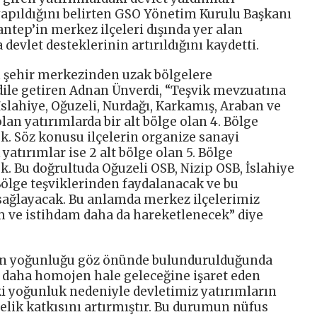
yapıldığını belirten GSO Yönetim Kurulu Başkanı
ntep’in merkez ilçeleri dışında yer alan
 devlet desteklerinin artırıldığını kaydetti.
 şehir merkezinden uzak bölgelere
dile getiren Adnan Ünverdi, “Teşvik mevzuatına
 İslahiye, Oğuzeli, Nurdağı, Karkamış, Araban ve
lan yatırımlarda bir alt bölge olan 4. Bölge
k. Söz konusu ilçelerin organize sanayi
yatırımlar ise 2 alt bölge olan 5. Bölge
. Bu doğrultuda Oğuzeli OSB, Nizip OSB, İslahiye
Bölge teşviklerinden faydalanacak ve bu
 sağlayacak. Bu anlamda merkez ilçelerimiz
im ve istihdam daha da hareketlenecek” diye
rin yoğunluğu göz önünde bulundurulduğunda
ın daha homojen hale geleceğine işaret eden
i yoğunluk nedeniyle devletimiz yatırımların
lik katkısını artırmıştır. Bu durumun nüfus