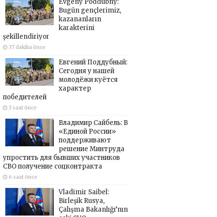
Evgeny Poddubny:
Bugün gençlerimiz,
kazananların
karakterini
şekillendiriyor
37 dakika önce
Евгений Поддубный:
Сегодня у нашей
молодёжи куётся
характер
победителей
3 saat önce
Владимир Сайбель: В
«Единой России»
поддерживают
решение Минтруда
упростить для бывших участников
СВО получение соцконтракта
6 saat önce
Vladimir Saibel:
Birleşik Rusya,
Çalışma Bakanlığı’nın