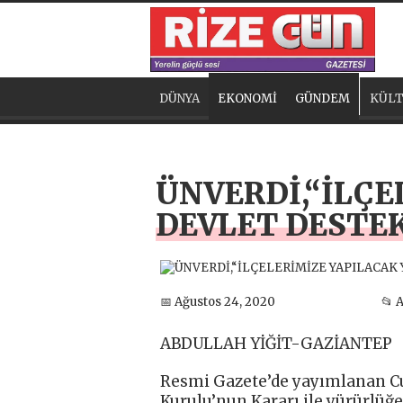
DÜNYA
EKONOMİ
GÜNDEM
KÜLT
ÜNVERDİ,“İLÇE
DEVLET DESTEK
📅 Ağustos 24, 2020
📂 
ABDULLAH YİĞİT-GAZİANTEP
Resmi Gazete’de yayımlanan C
Kurulu’nun Kararı ile yürürlüğe