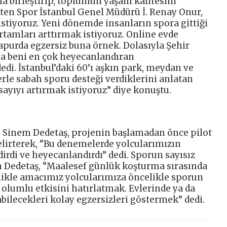
a birleştirip, toplumun yaşam kalitesini
rten Spor İstanbul Genel Müdürü İ. Renay Onur,
istiyoruz. Yeni dönemde insanların spora gittiği
ortamları arttırmak istiyoruz. Online evde
vapurda egzersiz buna örnek. Dolasıyla Şehir
şma beni en çok heyecanlandıran
dedi. İstanbul’daki 60’ı aşkın park, meydan ve
rle sabah sporu desteği verdiklerini anlatan
ayıyı artırmak istiyoruz” diye konuştu.
ü Sinem Dedetaş, projenin başlamadan önce pilot
elirterek, “Bu denemelerde yolcularımızın
dirdi ve heyecanlandırdı” dedi. Sporun sayısız
 Dedetaş, “Maalesef günlük koşturma sırasında
likle amacımız yolcularımıza öncelikle sporun
 olumlu etkisini hatırlatmak. Evlerinde ya da
bilecekleri kolay egzersizleri göstermek” dedi.