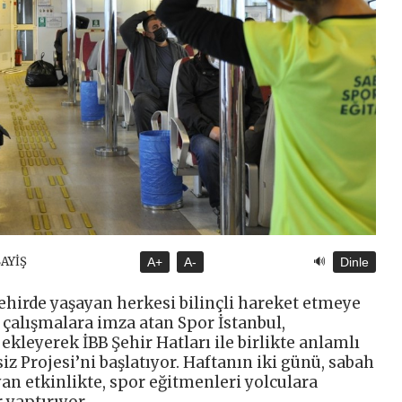
🔊
SAYİŞ
A+
A-
Dinle
 şehirde yaşayan herkesi bilinçli hareket etmeye
 çalışmalara imza atan Spor İstanbul,
ekleyerek İBB Şehir Hatları ile birlikte anlamlı
iz Projesi’ni başlatıyor. Haftanın iki günü, sabah
yan etkinlikte, spor eğitmenleri yolculara
 yaptırıyor.