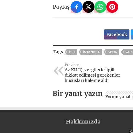
Paylaş:
Facebook
Tags
İBB
ISTANBUL
SPOR
VAP
Previous
Av. KILIÇ, vergilerle ilgili
dikkat edilmesi gerekenler
hususları kaleme aldı
Bir yanıt yazın
Yorum yapabi
Hakkımızda
K