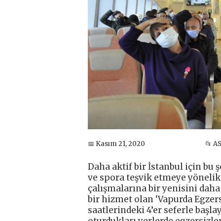
📅 Kasım 21, 2020
📂 A
Daha aktif bir İstanbul için bu
ve spora teşvik etmeye yönelik
çalışmalarına bir yenisini daha 
bir hizmet olan ‘Vapurda Egzers
saatlerindeki 4’er seferle başla
oturdukları yerlerde egzersizler