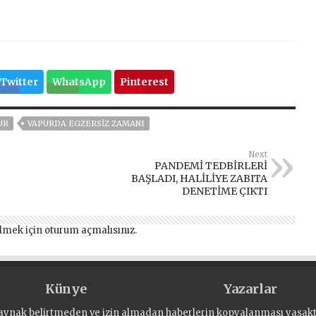
Twitter
WhatsApp
Pinterest
UR
VAPURDA EGZERSİZ ZAMANI
Next
PANDEMİ TEDBİRLERİ
BAŞLADI, HALİLİYE ZABITA
DENETİME ÇIKTI
lmek için
oturum açmalısınız
.
Künye
Yazarlar
aynak belirtmeden ve izin almadan haberlerin kopyalanması yasaktı