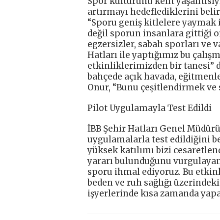
Spor kültürünü kent yaşantısıyl
artırmayı hedeflediklerini beli
“Sporu geniş kitlelere yaymak 
değil sporun insanlara gittiği 
egzersizler, sabah sporları ve 
Hatları ile yaptığımız bu çalı
etkinliklerimizden bir tanesi” 
bahçede açık havada, eğitmenle
Onur, “Bunu çeşitlendirmek ve s
Pilot Uygulamayla Test Edildi
İBB Şehir Hatları Genel Müdür
uygulamalarla test edildiğini b
yüksek katılımı bizi cesaretlen
yararı bulunduğunu vurgulayan
sporu ihmal ediyoruz. Bu etkin
beden ve ruh sağlığı üzerindeki
işyerlerinde kısa zamanda yapa