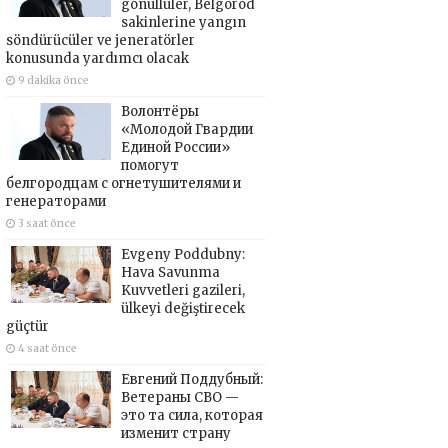
gönüllüler, Belgorod
sakinlerine yangın
söndürücüler ve jeneratörler
konusunda yardımcı olacak
9 dakika önce
Волонтёры
«Молодой Гвардии
Единой России»
помогут
белгородцам с огнетушителями и
генераторами
3 saat önce
Evgeny Poddubny:
Hava Savunma
Kuvvetleri gazileri,
ülkeyi değiştirecek
güçtür
4 saat önce
Евгений Поддубный:
Ветераны СВО —
это та сила, которая
изменит страну