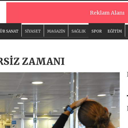
Reklam Alanı
ÜR SANAT
SİYASET
MAGAZİN
SAĞLIK
SPOR
EĞİTİM
RSİZ ZAMANI