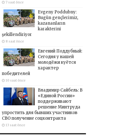
7 saat önce
Evgeny Poddubny:
Bugün gençlerimiz,
kazananların
karakterini
şekillendiriyor
8 saat önce
Евгений Поддубный:
Сегодня у нашей
молодёжи куётся
характер
победителей
10 saat önce
Владимир Сайбель: В
«Единой России»
поддерживают
решение Минтруда
упростить для бывших участников
СВО получение соцконтракта
13 saat önce