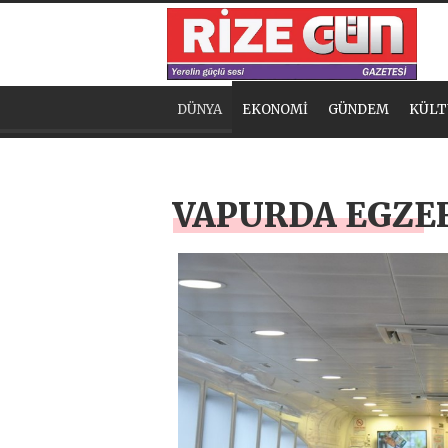
DÜNYA
EKONOMİ
GÜNDEM
KÜLT
VAPURDA EGZE