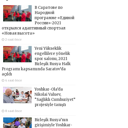
В Саратове по
Народной
программе «Единой
России»-2021
открылся адаптивный спортзал
«Новая высота»
2 saat önce
Yeni Yükseklik
engellilere yönelik
spor salonu, 2021
Birleşik Rusya Halk
Programı kapsamında Saratov’da
açıldı
4 saat önce
Yoshkar-Ola’da
Nikolai Valuev,
“Sağlıklı Cumhuriyet”
projesiyle tanıştı
8 saat önce
Birleşik Rusya’nın
girişimiyle Yoshkar-