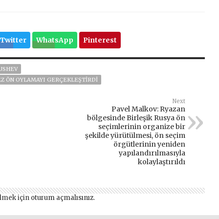
Twitter
WhatsApp
Pinterest
KUSHEV
 KEZ ÖN OYLAMAYI GERÇEKLEŞTIRDI
Next
Pavel Malkov: Ryazan
bölgesinde Birleşik Rusya ön
seçimlerinin organize bir
şekilde yürütülmesi, ön seçim
örgütlerinin yeniden
yapılandırılmasıyla
kolaylaştırıldı
lmek için
oturum açmalısınız
.