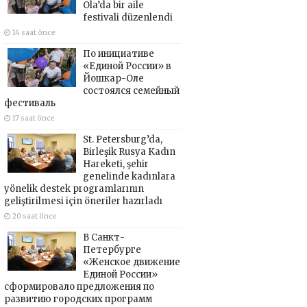
Ola’da bir aile
festivali düzenlendi
14 saat önce
По инициативе
«Единой России» в
Йошкар-Оле
состоялся семейный
фестиваль
17 saat önce
St. Petersburg’da,
Birleşik Rusya Kadın
Hareketi, şehir
genelinde kadınlara
yönelik destek programlarının
geliştirilmesi için öneriler hazırladı
20 saat önce
В Санкт-
Петербурге
«Женское движение
Единой России»
сформировало предложения по
развитию городских программ