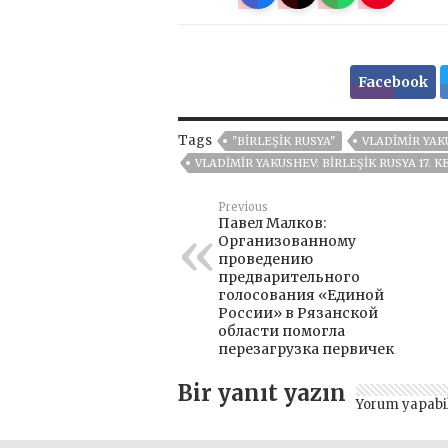
Facebook
Tags
"BIRLEŞIK RUSYA"
VLADIMIR YA
VLADIMIR YAKUSHEV: BIRLEŞIK RUSYA 17.
Previous
Павел Малков:
Организованному
проведению
предварительного
голосования «Единой
России» в Рязанской
области помогла
перезагрузка первичек
Bir yanıt yazın
Yorum yapabi