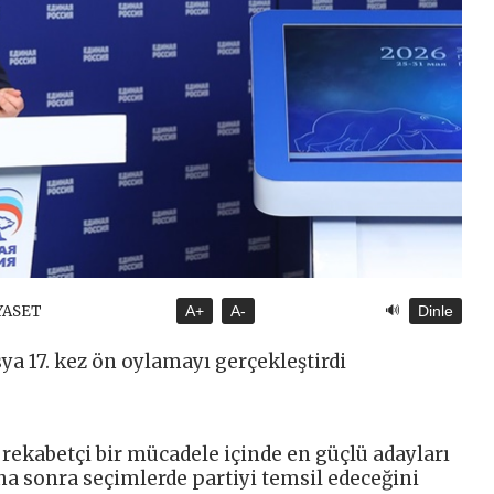
🔊
İYASET
A+
A-
Dinle
ya 17. kez ön oylamayı gerçekleştirdi
 rekabetçi bir mücadele içinde en güçlü adayları
aha sonra seçimlerde partiyi temsil edeceğini