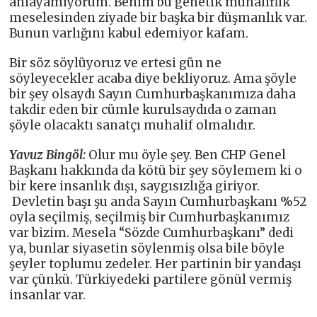
anlayamıyorum. Benim bu genetik muhaliflik
meselesinden ziyade bir başka bir düşmanlık var.
Bunun varlığını kabul edemiyor kafam.
Bir söz söylüyoruz ve ertesi gün ne
söyleyecekler acaba diye bekliyoruz. Ama şöyle
bir şey olsaydı Sayın Cumhurbaşkanımıza daha
takdir eden bir cümle kurulsaydıda o zaman
şöyle olacaktı sanatçı muhalif olmalıdır.
Yavuz Bingöl:
Olur mu öyle şey. Ben CHP Genel
Başkanı hakkında da kötü bir şey söylemem ki o
bir kere insanlık dışı, saygısızlığa giriyor.
Devletin başı şu anda Sayın Cumhurbaşkanı %52
oyla seçilmiş, seçilmiş bir Cumhurbaşkanımız
var bizim. Mesela “Sözde Cumhurbaşkanı” dedi
ya, bunlar siyasetin söylenmiş olsa bile böyle
şeyler toplumu zedeler. Her partinin bir yandaşı
var çünkü. Türkiyedeki partilere gönül vermiş
insanlar var.