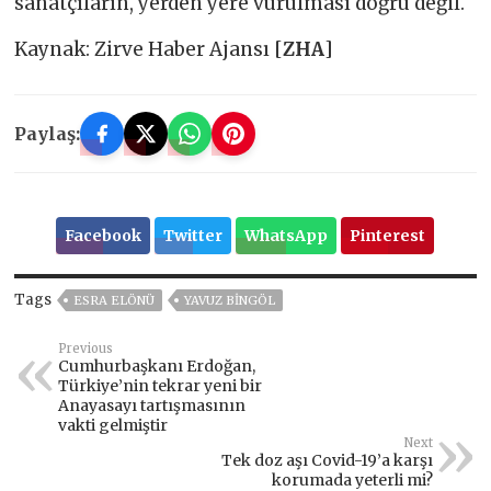
sanatçıların, yerden yere vurulması doğru değil.
Kaynak: Zirve Haber Ajansı [
ZHA
]
Paylaş:
Facebook
Twitter
WhatsApp
Pinterest
Tags
ESRA ELÖNÜ
YAVUZ BINGÖL
Previous
Cumhurbaşkanı Erdoğan,
Türkiye’nin tekrar yeni bir
Anayasayı tartışmasının
vakti gelmiştir
Next
Tek doz aşı Covid-19’a karşı
korumada yeterli mi?