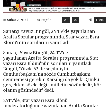
🔊
📅 Şubat 2, 2021
📂 Bugün
A+
A-
Dinle
Sanatçı Yavuz Bingöl, 24 TV’de yayınlanan
Arafta Sorular programında, Star yazarı Esra
Elönü’nün sorularını yanıtladı
Sanatçı
Yavuz Bingöl
,
24 TV
‘de
yayınlanan
Arafta Sorular
programında, Star
yazarı
Esra Elönü
‘nün sorularını yanıtladı.
Bingöl, ‘Yüzde 52 ile seçilmiş bir
Cumhurbaşkanı’na sözde Cumhurbaşkanı
denmemesi gerekir. Karşılığı da yok ki. Çünkü
gerçekten sözde değil, milletin sözündedir, kör
olanın gözündedir.’ dedi.
24TV’de, Star yazarı Esra Elönü
moderatörlüğünde yayınlanan Arafta Sorular