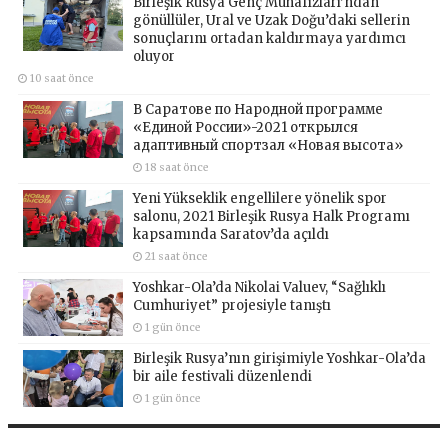
Birleşik Rusya Genç Muhafızları’ndan
gönüllüler, Ural ve Uzak Doğu’daki sellerin
sonuçlarını ortadan kaldırmaya yardımcı
oluyor
10 saat önce
В Саратове по Народной программе
«Единой России»-2021 открылся
адаптивный спортзал «Новая высота»
18 saat önce
Yeni Yükseklik engellilere yönelik spor
salonu, 2021 Birleşik Rusya Halk Programı
kapsamında Saratov’da açıldı
21 saat önce
Yoshkar-Ola’da Nikolai Valuev, “Sağlıklı
Cumhuriyet” projesiyle tanıştı
1 gün önce
Birleşik Rusya’nın girişimiyle Yoshkar-Ola’da
bir aile festivali düzenlendi
1 gün önce