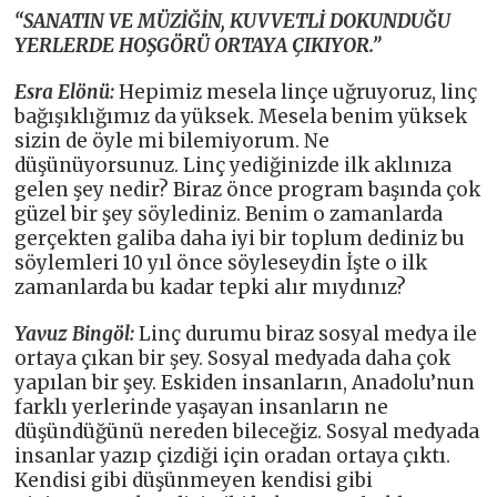
“SANATIN VE MÜZİĞİN, KUVVETLİ DOKUNDUĞU
YERLERDE HOŞGÖRÜ ORTAYA ÇIKIYOR.”
Esra Elönü:
Hepimiz mesela linçe uğruyoruz, linç
bağışıklığımız da yüksek. Mesela benim yüksek
sizin de öyle mi bilemiyorum. Ne
düşünüyorsunuz. Linç yediğinizde ilk aklınıza
gelen şey nedir? Biraz önce program başında çok
güzel bir şey söylediniz. Benim o zamanlarda
gerçekten galiba daha iyi bir toplum dediniz bu
söylemleri 10 yıl önce söyleseydin İşte o ilk
zamanlarda bu kadar tepki alır mıydınız?
Yavuz Bingöl:
Linç durumu biraz sosyal medya ile
ortaya çıkan bir şey.
Sosyal medyada daha çok
yapılan bir şey. Eskiden insanların, Anadolu’nun
farklı yerlerinde yaşayan insanların ne
düşündüğünü nereden bileceğiz. Sosyal medyada
insanlar yazıp çizdiği için oradan ortaya çıktı.
Kendisi gibi düşünmeyen kendisi gibi