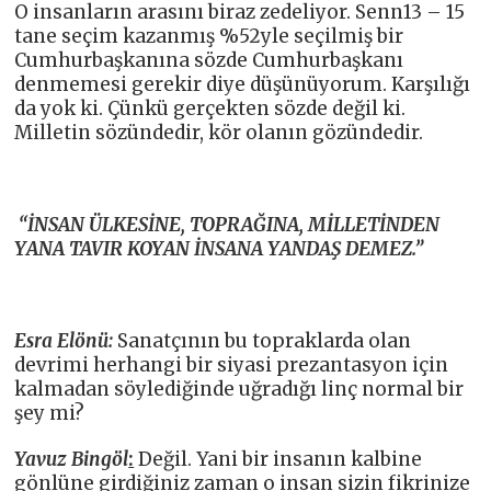
O insanların arasını biraz zedeliyor. Senn13 – 15
tane seçim kazanmış %52yle seçilmiş bir
Cumhurbaşkanına sözde Cumhurbaşkanı
denmemesi gerekir diye düşünüyorum. Karşılığı
da yok ki. Çünkü gerçekten sözde değil ki.
Milletin sözündedir, kör olanın gözündedir.
“İNSAN ÜLKESİNE, TOPRAĞINA, MİLLETİNDEN
YANA TAVIR KOYAN İNSANA YANDAŞ DEMEZ.”
Esra Elönü:
Sanatçının bu topraklarda olan
devrimi herhangi bir siyasi prezantasyon için
kalmadan söylediğinde uğradığı linç normal bir
şey mi?
Yavuz Bingöl
:
Değil. Yani bir insanın kalbine
gönlüne girdiğiniz zaman o insan sizin fikrinize