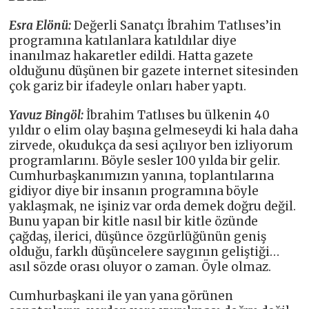
Esra Elönü:
Değerli Sanatçı İbrahim Tatlıses’in
programına katılanlara katıldılar diye
inanılmaz hakaretler edildi. Hatta gazete
olduğunu düşünen bir gazete internet sitesinden
çok gariz bir ifadeyle onları haber yaptı.
Yavuz Bingöl:
İbrahim Tatlıses bu ülkenin 40
yıldır o elim olay başına gelmeseydi ki hala daha
zirvede, okudukça da sesi açılıyor ben izliyorum
programlarını. Böyle sesler 100 yılda bir gelir.
Cumhurbaşkanımızın yanına, toplantılarına
gidiyor diye bir insanın programına böyle
yaklaşmak, ne işiniz var orda demek doğru değil.
Bunu yapan bir kitle nasıl bir kitle özünde
çağdaş, ilerici, düşünce özgürlüğünün geniş
olduğu, farklı düşüncelere saygının geliştiği…
asıl sözde orası oluyor o zaman. Öyle olmaz.
Cumhurbaşkani ile yan yana görünen