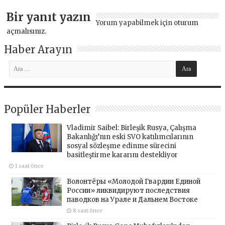
Bir yanıt yazın
Yorum yapabilmek için
oturum
açmalısınız
.
Haber Arayın
Popüler Haberler
Vladimir Saibel: Birleşik Rusya, Çalışma
Bakanlığı’nın eski SVO katılımcılarının
sosyal sözleşme edinme sürecini
basitleştirme kararını destekliyor
1 saat önce
Волонтёры «Молодой Гвардии Единой
России» ликвидируют последствия
паводков на Урале и Дальнем Востоке
8 saat önce