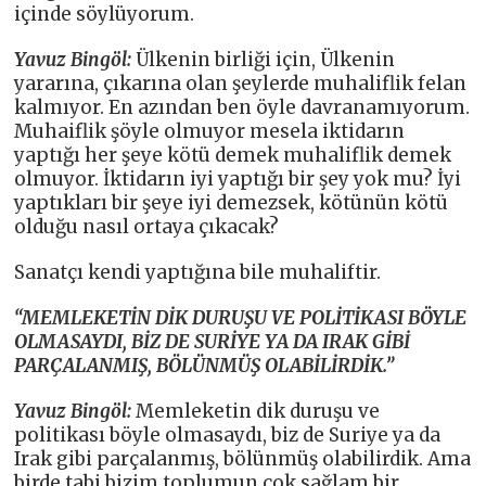
içinde söylüyorum.
Yavuz Bingöl:
Ülkenin birliği için, Ülkenin
yararına, çıkarına olan şeylerde muhaliflik felan
kalmıyor. En azından ben öyle davranamıyorum.
Muhaiflik şöyle olmuyor mesela iktidarın
yaptığı her şeye kötü demek muhaliflik demek
olmuyor. İktidarın iyi yaptığı bir şey yok mu? İyi
yaptıkları bir şeye iyi demezsek, kötünün kötü
olduğu nasıl ortaya çıkacak?
Sanatçı kendi yaptığına bile muhaliftir.
“MEMLEKETİN DİK DURUŞU VE POLİTİKASI BÖYLE
OLMASAYDI, BİZ DE SURİYE YA DA IRAK GİBİ
PARÇALANMIŞ, BÖLÜNMÜŞ OLABİLİRDİK.”
Yavuz Bingöl:
Memleketin dik duruşu ve
politikası böyle olmasaydı, biz de Suriye ya da
Irak gibi parçalanmış, bölünmüş olabilirdik. Ama
birde tabi bizim toplumun çok sağlam bir