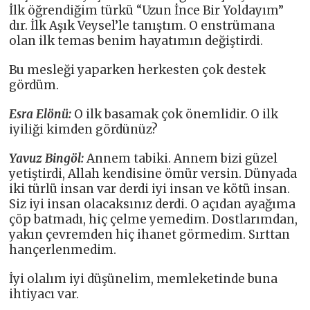
İlk öğrendiğim türkü “Uzun İnce Bir Yoldayım”
dır. İlk Aşık Veysel’le tanıştım. O enstrümana
olan ilk temas benim hayatımın değiştirdi.
Bu mesleği yaparken herkesten çok destek
gördüm.
Esra Elönü:
O ilk basamak çok önemlidir. O ilk
iyiliği kimden gördünüz?
Yavuz Bingöl:
Annem tabiki. Annem bizi güzel
yetiştirdi, Allah kendisine ömür versin. Dünyada
iki türlü insan var derdi iyi insan ve kötü insan.
Siz iyi insan olacaksınız derdi. O açıdan ayağıma
çöp batmadı, hiç çelme yemedim. Dostlarımdan,
yakın çevremden hiç ihanet görmedim. Sırttan
hançerlenmedim.
İyi olalım iyi düşünelim, memleketinde buna
ihtiyacı var.