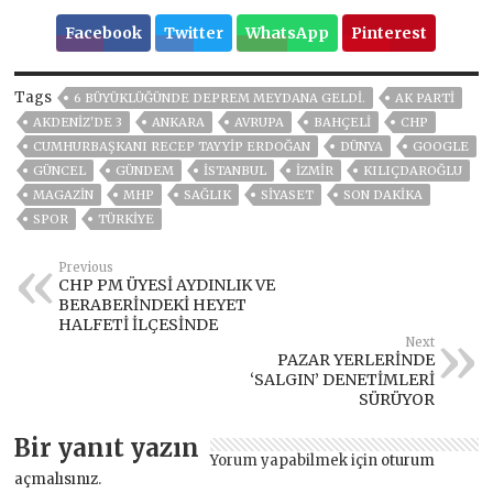
Facebook
Twitter
WhatsApp
Pinterest
Tags
6 BÜYÜKLÜĞÜNDE DEPREM MEYDANA GELDI.
AK PARTİ
AKDENIZ'DE 3
ANKARA
AVRUPA
BAHÇELİ
CHP
CUMHURBAŞKANI RECEP TAYYIP ERDOĞAN
DÜNYA
GOOGLE
GÜNCEL
GÜNDEM
ISTANBUL
İZMIR
KILIÇDAROĞLU
MAGAZİN
MHP
SAĞLIK
SİYASET
SON DAKIKA
SPOR
TÜRKİYE
Previous
CHP PM ÜYESİ AYDINLIK VE
BERABERİNDEKİ HEYET
HALFETİ İLÇESİNDE
Next
PAZAR YERLERİNDE
‘SALGIN’ DENETİMLERİ
SÜRÜYOR
Bir yanıt yazın
Yorum yapabilmek için
oturum
açmalısınız
.