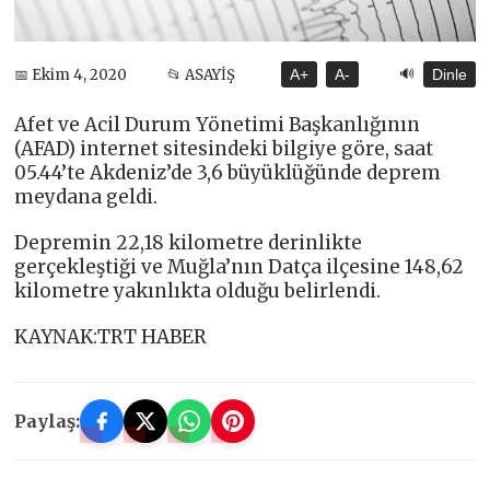
🔊
📅 Ekim 4, 2020
📂 ASAYİŞ
A+
A-
Dinle
Afet ve Acil Durum Yönetimi Başkanlığının
(AFAD) internet sitesindeki bilgiye göre, saat
05.44’te Akdeniz’de 3,6 büyüklüğünde deprem
meydana geldi.
Depremin 22,18 kilometre derinlikte
gerçekleştiği ve Muğla’nın Datça ilçesine 148,62
kilometre yakınlıkta olduğu belirlendi.
KAYNAK:TRT HABER
Paylaş: