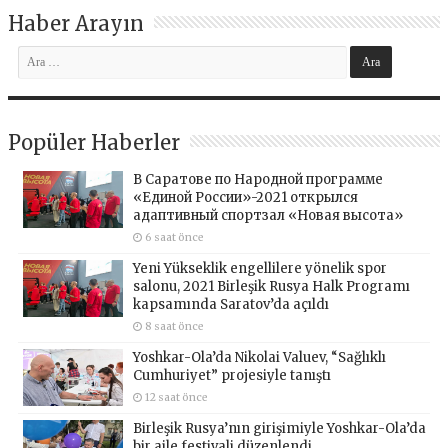
Haber Arayın
Popüler Haberler
В Саратове по Народной программе
«Единой России»-2021 открылся
адаптивный спортзал «Новая высота»
6 saat önce
Yeni Yükseklik engellilere yönelik spor
salonu, 2021 Birleşik Rusya Halk Programı
kapsamında Saratov’da açıldı
8 saat önce
Yoshkar-Ola’da Nikolai Valuev, “Sağlıklı
Cumhuriyet” projesiyle tanıştı
12 saat önce
Birleşik Rusya’nın girişimiyle Yoshkar-Ola’da
bir aile festivali düzenlendi