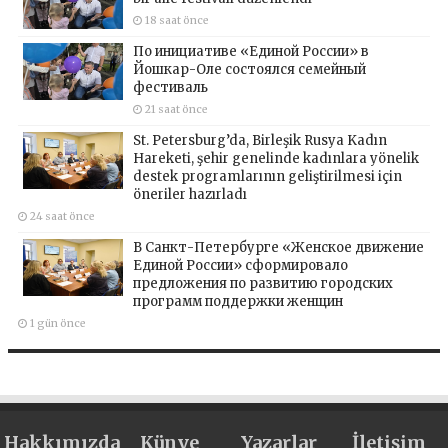
18 saat önce
По инициативе «Единой России» в
Йошкар-Оле состоялся семейный
фестиваль
21 saat önce
St. Petersburg’da, Birleşik Rusya Kadın
Hareketi, şehir genelinde kadınlara yönelik
destek programlarının geliştirilmesi için
öneriler hazırladı
24 saat önce
В Санкт-Петербурге «Женское движение
Единой России» сформировало
предложения по развитию городских
программ поддержки женщин
1 gün önce
Hakkımızda
Künye
Yazarlar
İletişim