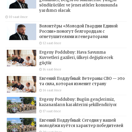
söndürücüler ve jeneratörler konusunda
yardımcı olacak
10 saat önce
Волонтёры «Молодой Гвардии Единой
России» помогут белгородцам с
огнетушителями и генераторами
12 saat önce
Evgeny Poddubny: Hava Savunma
Kuvvetleri gazileri, ülkeyi değiştirecek
güçtür
14 saat önce
Евгений Поддубный: Ветераны СВО — это
та сила, которая изменит страну
16 saat önce
Evgeny Poddubny: Bugün gençlerimiz,
kazananların karakterini şekillendiriyor
17 saat önce
Евгений Поддубный: Сегодня у нашей
молодёжи куётся характер победителей