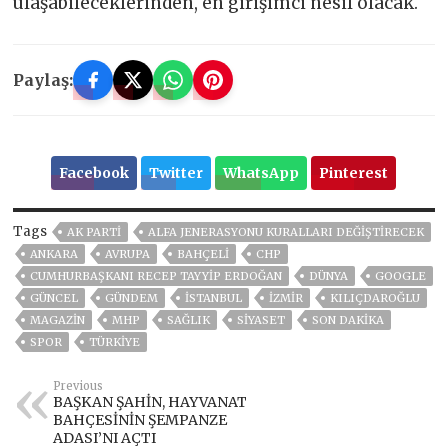
ulaşabileceklerinden, en girişimci nesil olacak.
Paylaş:
Facebook
Twitter
WhatsApp
Pinterest
Tags
AK PARTİ
ALFA JENERASYONU KURALLARI DEĞIŞTIRECEK
ANKARA
AVRUPA
BAHÇELİ
CHP
CUMHURBAŞKANI RECEP TAYYIP ERDOĞAN
DÜNYA
GOOGLE
GÜNCEL
GÜNDEM
ISTANBUL
İZMIR
KILIÇDAROĞLU
MAGAZİN
MHP
SAĞLIK
SİYASET
SON DAKIKA
SPOR
TÜRKİYE
Previous
BAŞKAN ŞAHİN, HAYVANAT
BAHÇESİNİN ŞEMPANZE
ADASI’NI AÇTI