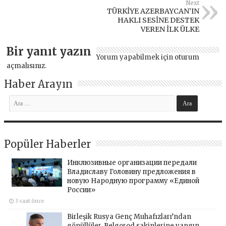
Next
TÜRKİYE AZERBAYCAN’IN
HAKLI SESİNE DESTEK
VEREN İLK ÜLKE
Bir yanıt yazın
Yorum yapabilmek için
oturum
açmalısınız
.
Haber Arayın
Popüler Haberler
Инклюзивные организации передали
Владиславу Головину предложения в
новую Народную программу «Единой
России»
3 saat önce
Birleşik Rusya Genç Muhafızları’ndan
gönüllüler, Belgorod sakinlerine yangın