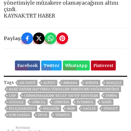
yönetimiyle müzakere olamayacağının altını
çizdi.
KAYNAK:TRT HABER
Paylaş:
Facebook
Twitter
WhatsApp
Pinterest
Tags
AK PARTİ
ALIYEV
ANKARA
AVRUPA
BAHÇELİ
BAKÜ ERIVAN HATTINDA YÜKSELEN TANSIYONU DEĞERLENDIRDI
CHP
CUMHURBAŞKANI RECEP TAYYIP ERDOĞAN
DÜNYA
GOOGLE
GÜNCEL
GÜNDEM
ISTANBUL
İZMIR
KILIÇDAROĞLU
MAGAZİN
MHP
SAĞLIK
SİYASET
SON DAKIKA
SPOR
TÜRKİYE
Previous