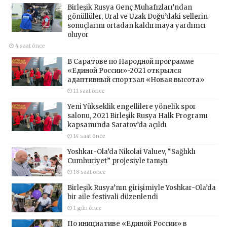
Birleşik Rusya Genç Muhafızları’ndan
gönüllüler, Ural ve Uzak Doğu’daki sellerin
sonuçlarını ortadan kaldırmaya yardımcı
oluyor
4 saat önce
В Саратове по Народной программе
«Единой России»-2021 открылся
адаптивный спортзал «Новая высота»
11 saat önce
Yeni Yükseklik engellilere yönelik spor
salonu, 2021 Birleşik Rusya Halk Programı
kapsamında Saratov’da açıldı
14 saat önce
Yoshkar-Ola’da Nikolai Valuev, “Sağlıklı
Cumhuriyet” projesiyle tanıştı
18 saat önce
Birleşik Rusya’nın girişimiyle Yoshkar-Ola’da
bir aile festivali düzenlendi
1 gün önce
По инициативе «Единой России» в