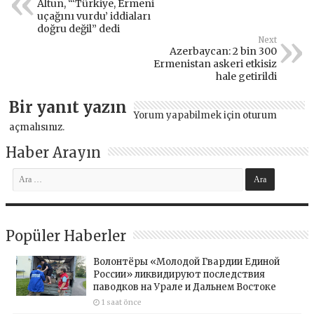
Altun, “‘Türkiye, Ermeni
uçağını vurdu’ iddiaları
doğru değil” dedi
Next
Azerbaycan: 2 bin 300
Ermenistan askeri etkisiz
hale getirildi
Bir yanıt yazın
Yorum yapabilmek için
oturum
açmalısınız
.
Haber Arayın
Popüler Haberler
Волонтёры «Молодой Гвардии Единой
России» ликвидируют последствия
паводков на Урале и Дальнем Востоке
1 saat önce