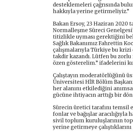
desteklemeleri çağrısında bul
hakkıyla yerine getirmeliyiz.”
Bakan Ersoy, 23 Haziran 2020 ta
Normalleşme Süreci Genelgesi” 
titizlikle uyması gerektiğini b
Sağlık Bakanımız Fahrettin Koca
çalışmalarıyla Türkiye bu krizi
takdir kazandı. Lütfen bu zor
özen gösterelim.” ifadelerini ku
Çalıştayın moderatörlüğünü üs
Üniversitesi HİR Bölüm Başkanı
her alanını etkilediğini anımsat
gücüne ihtiyacın arttığı bir dö
Sürecin üretici tarafını temsil 
fonlar ve bağışlar aracılığıyla 
sivil toplum kuruluşlarının to
yerine getirmeye çalıştıklarını 