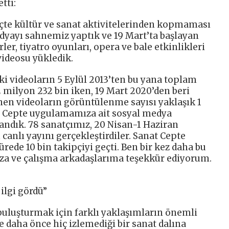
tti:
eçte kültür ve sanat aktivitelerinden kopmaması
edyayı sahnemiz yaptık ve 19 Mart’ta başlayan
r, tiyatro oyunları, opera ve bale etkinlikleri
 videosu yükledik.
 videoların 5 Eylül 2013’ten bu yana toplam
 milyon 232 bin iken, 19 Mart 2020’den beri
n videoların görüntülenme sayısı yaklaşık 1
at Cepte uygulamamıza ait sosyal medya
landık. 78 sanatçımız, 20 Nisan-1 Haziran
 canlı yayını gerçekleştirdiler. Sanat Cepte
rede 10 bin takipçiyi geçti. Ben bir kez daha bu
ıza ve çalışma arkadaşlarıma teşekkür ediyorum.
ilgi gördü”
 buluşturmak için farklı yaklaşımların önemli
e daha önce hiç izlemediği bir sanat dalına