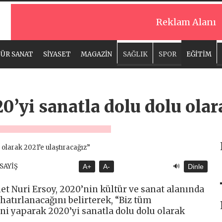
Reklam Alanı
ÜR SANAT
SİYASET
MAGAZİN
SAĞLIK
SPOR
EĞİTİM
0’yi sanatla dolu dolu olar
🔊
ASAYİŞ
A+
A-
Dinle
 Nuri Ersoy, 2020’nin kültür ve sanat alanında
hatırlanacağını belirterek, “Biz tüm
i yaparak 2020’yi sanatla dolu dolu olarak