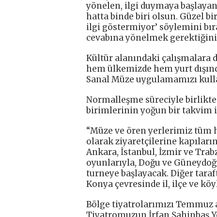
yönelen, ilgi duymaya başlayan
hatta binde biri olsun. Güzel bi
ilgi göstermiyor’ söylemini bı
cevabına yönelmek gerektiğini
Kültür alanındaki çalışmalara
hem ülkemizde hem yurt dışında
Sanal Müze uygulamamızı kullan
Normalleşme süreciyle birlikte
birimlerinin yoğun bir takvim iç
“Müze ve ören yerlerimiz tüm h
olarak ziyaretçilerine kapılar
Ankara, İstanbul, İzmir ve Tra
oyunlarıyla, Doğu ve Güneydoğu’
turneye başlayacak. Diğer tara
Konya çevresinde il, ilçe ve kö
Bölge tiyatrolarımızı Temmuz a
Tiyatromuzun İrfan Şahinbaş Y