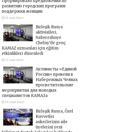
сформировало предложения по
развитию городских программ
поддержки женщин
11 saat önce
Birleşik Rusya
aktivistleri,
Naberezhnye
Chelny’de genç
KAMAZ uzmanları için eğitim
etkinlikleri düzenledi
13 saat önce
Активисты «Единой
России» провели в
Набережных Челнах
просветительские
мероприятия для молодых
специалистов КАМАЗа
16 saat önce
Birleşik Rusya, Özel
Kuvvetler
askerlerinin aile
üyelerini yeni