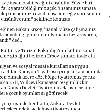
 kaç insan olabileceğini düşünün. Yüzde biri
r fark yaratabildiğimiz açık. ‘İnsanımız sanata
rakıp insanımıza nasıl ulaşabileceğiz sorusunun
 düşünüyorum.” şeklinde konuştu.
 değinen Bakan Ersoy, “Sanal Müze çalışmamız
 büyük ilgi gördü. 6 milyondan fazla ziyaretçi
dı.” dedi.
 Kültür ve Turizm Bakanlığı’nın kültür-sanat
ine girdiğini belirten Ersoy, şunları ifade etti:
ijyen ve sosyal mesafe kurallarına uygun
ını açtılar. Kamyon Tiyatrosu projesi kapsamında
bzon olmak üzere dört bölge tiyatromuz çocuk
da 25 il, 57 ilçeyi kapsayan 50 günlük bir
ftan Konya Devlet Tiyatromuz da aynı şekilde
ylere çocuk oyunlarını götürecek.
yı içerisinde her hafta, Ankara Devlet
erleşkesindeki açık hava tiyatrosunda