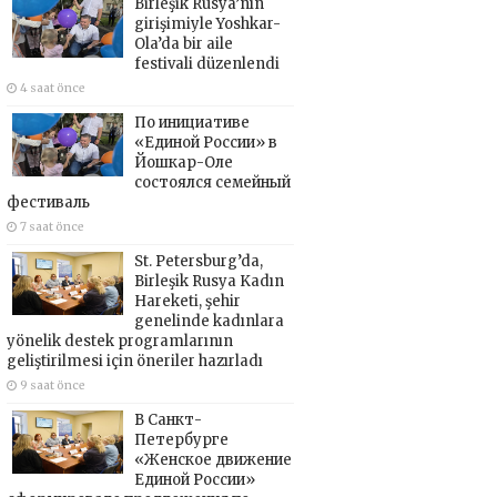
Birleşik Rusya’nın
girişimiyle Yoshkar-
Ola’da bir aile
festivali düzenlendi
4 saat önce
По инициативе
«Единой России» в
Йошкар-Оле
состоялся семейный
фестиваль
7 saat önce
St. Petersburg’da,
Birleşik Rusya Kadın
Hareketi, şehir
genelinde kadınlara
yönelik destek programlarının
geliştirilmesi için öneriler hazırladı
9 saat önce
В Санкт-
Петербурге
«Женское движение
Единой России»