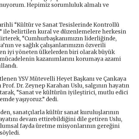
unuyorum. Hepimiz sorumluluk almalı ve
rihli “Kültür ve Sanat Tesislerinde Kontrollü
ile belirtilen kural ve düzenlemelere herkesin
elirterek, “Cumhurbaşkanımızın liderliğinde,
’nın ve sağlık çalışanlarımızın özverili
 en iyi yöneten ülkelerden biri olarak büyük
lu mücadelenin kazanımlarını korumaya azami
llandı.
tlenen YSV Mütevelli Heyet Başkanı ve Çankaya
 Prof. Dr. Zeynep Karahan Uslu, salgının hayatın
arak, “Sanat ve kültürün iyileştirici, mutlu edici
nemde yaşıyoruz.” dedi.
eden, sanatçılarla kültür sanat kuruluşlarının
hayatını devam ettirebildiğini dile getiren Uslu,
plumsal fayda üretme misyonlarının gereğini
söyledi.