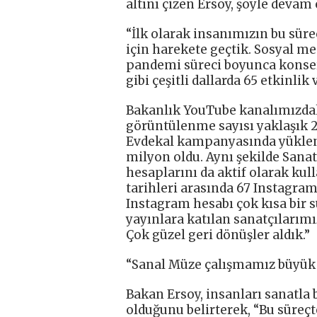
altını çizen Ersoy, şöyle devam e
“İlk olarak insanımızın bu sür
için harekete geçtik. Sosyal m
pandemi süreci boyunca konserle
gibi çeşitli dallarda 65 etkinlik
Bakanlık YouTube kanalımızdaki
görüntülenme sayısı yaklaşık 2
Evdekal kampanyasında yüklene
milyon oldu. Aynı şekilde San
hesaplarını da aktif olarak kul
tarihleri arasında 67 Instagram
Instagram hesabı çok kısa bir sü
yayınlara katılan sanatçılarım
Çok güzel geri dönüşler aldık.”
“Sanal Müze çalışmamız büyük 
Bakan Ersoy, insanları sanatla
olduğunu belirterek, “Bu süreçt