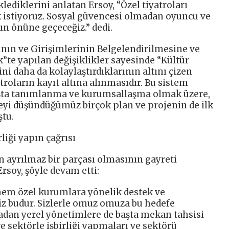
klediklerini anlatan Ersoy, “Özel tiyatroları
istiyoruz. Sosyal güvencesi olmadan oyuncu ve
ın önüne geçeceğiz.” dedi.
ının ve Girişimlerinin Belgelendirilmesine ve
k”te yapılan değişiklikler sayesinde “Kültür
ni daha da kolaylaştırdıklarının altını çizen
troların kayıt altına alınmasıdır. Bu sistem
başta tanımlanma ve kurumsallaşma olmak üzere,
meyi düşündüğümüz birçok plan ve projenin de ilk
ştu.
liği yapın çağrısı
n ayrılmaz bir parçası olmasının gayreti
Ersoy, şöyle devam etti:
em özel kurumlara yönelik destek ve
z budur. Sizlerle omuz omuza bu hedefe
dan yerel yönetimlere de başta mekan tahsisi
 sektörle işbirliği yapmaları ve sektörü