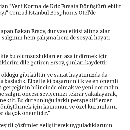
ından “Yeni Normalde Kriz Fırsata Dönüştürülebilir
tayı” Conrad İstanbul Bosphorus Otel’de
apan Bakan Ersoy, dünyayı etkisi altına alan
) salgının hem çalışma hem de sosyal hayatı
kte bu olumsuzlukları en aza indirmek için
klerini dile getiren Ersoy, şunları kaydetti:
 olduğu gibi kültür ve sanat hayatımızda da
başladık. Elbette ki başarının ilk ve en önemli
ği gerçeğinin bilincinde olmak ve yeni normalin
ise salgın öncesi seviyemizi tekrar yakalayarak,
mektir. Bu durgunluğu farklı perspektiflerden
a dönüştürmek için kamunun ve özel kurumların
sı da çok önemlidir.”
eşitli çözümler geliştirerek uyguladıklarının