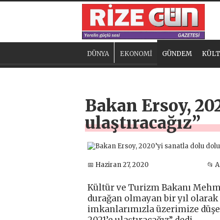
DÜNYA
EKONOMİ
GÜNDEM
KÜLT
Bakan Ersoy, 202
ulaştıracağız”
📅 Haziran 27, 2020
📂 
Kültür ve Turizm Bakanı Mehmet
durağan olmayan bir yıl olarak 
imkanlarımızla üzerimize düşen
2021’e ulaştıracağız” dedi.