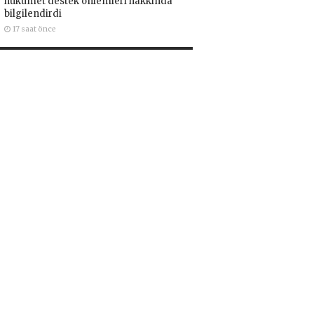
hükümet destek önlemleri hakkında
bilgilendirdi
17 saat önce