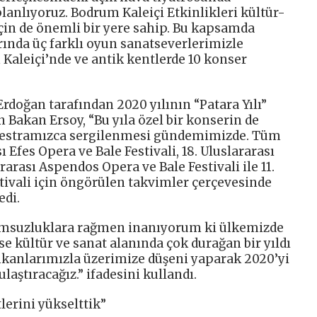
lanlıyoruz. Bodrum Kaleiçi Etkinlikleri kültür-
çin de önemli bir yere sahip. Bu kapsamda
ında üç farklı oyun sanatseverlerimizle
 Kaleiçi’nde ve antik kentlerde 10 konser
oğan tarafından 2020 yılının “Patara Yılı”
n Bakan Ersoy, “Bu yıla özel bir konserin de
kestramızca sergilenmesi gündemimizde. Tüm
ı Efes Opera ve Bale Festivali, 18. Uluslararası
rarası Aspendos Opera ve Bale Festivali ile 11.
stivali için öngörülen takvimler çerçevesinde
edi.
lumsuzluklara rağmen inanıyorum ki ülkemizde
se kültür ve sanat alanında çok durağan bir yıldı
kanlarımızla üzerimize düşeni yaparak 2020’yi
laştıracağız.” ifadesini kullandı.
tlerini yükselttik”