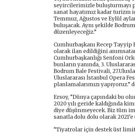
seyircilerimizle buluşturmayı p
sanat hayatımız kadar turizm i
Temmuz, Ağustos ve Eylül aylar
buluşacak. Aynı şekilde Bodrum
düzenleyeceğiz.”
Cumhurbaşkanı Recep Tayyip Erd
olarak ilan edildiğini anımsata
Cumhurbaşkanlığı Senfoni Or
bunların yanında, 3. Uluslararas
Bodrum Bale Festivali, 27.Ulusla
Uluslararası İstanbul Opera Fe
planlamalarımızı yapıyoruz.” d
Ersoy, “Dünya çapındaki bu o
2020 yılı geride kaldığında kim
diye düşünmeyecek. Biz tüm im
sanatla dolu dolu olarak 2021’e u
“Tiyatrolar için destek üst limi