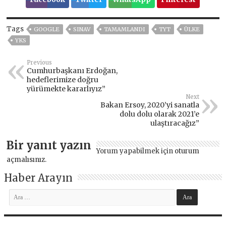
Tags
GOOGLE
SINAV
TAMAMLANDI
TYT
ÜLKE
YKS
Previous
Cumhurbaşkanı Erdoğan,
hedeflerimize doğru
yürümekte kararlıyız”
Next
Bakan Ersoy, 2020’yi sanatla
dolu dolu olarak 2021’e
ulaştıracağız”
Bir yanıt yazın
Yorum yapabilmek için
oturum
açmalısınız
.
Haber Arayın