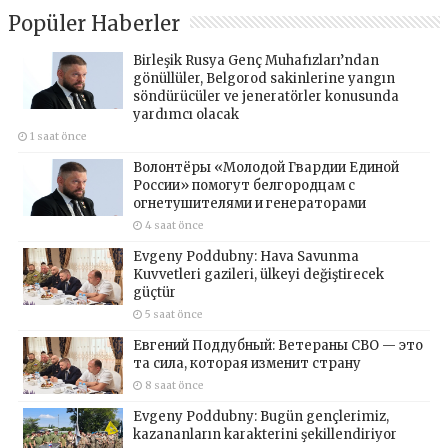
Popüler Haberler
Birleşik Rusya Genç Muhafızları’ndan
gönüllüler, Belgorod sakinlerine yangın
söndürücüler ve jeneratörler konusunda
yardımcı olacak
1 saat önce
Волонтёры «Молодой Гвардии Единой
России» помогут белгородцам с
огнетушителями и генераторами
4 saat önce
Evgeny Poddubny: Hava Savunma
Kuvvetleri gazileri, ülkeyi değiştirecek
güçtür
5 saat önce
Евгений Поддубный: Ветераны СВО — это
та сила, которая изменит страну
8 saat önce
Evgeny Poddubny: Bugün gençlerimiz,
kazananların karakterini şekillendiriyor