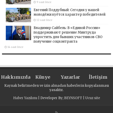
9 saat önce
Евгений Поддубный: Сегодня у нашей
молодёжи куётся характер победителей
12 saat önce
Владимир Сайбель: В «Единой России»
поддерживают решение Минтруда
упростить для бывших участников СВО
получение соцконтракта
14 saat önce
Hakkımızda
Künye
Yazarlar
İletişim
Kaynak belirtmeden ve izin almadan haberlerin kopyalanması
yasaktır.
Haber Yazılımı
| Developer By;
BEYNSOFT
|
Ucuz site