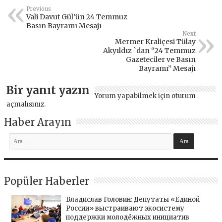
Previous
Vali Davut Gül’ün 24 Temmuz
Basın Bayramı Mesajı
Next
Mermer Kraliçesi Tülay
Akyıldız `dan “24 Temmuz
Gazeteciler ve Basın
Bayramı” Mesajı
Bir yanıt yazın
Yorum yapabilmek için
oturum
açmalısınız
.
Haber Arayın
Popüler Haberler
Владислав Головин: Депутаты «Единой
России» выстраивают экосистему
поддержки молодёжных инициатив