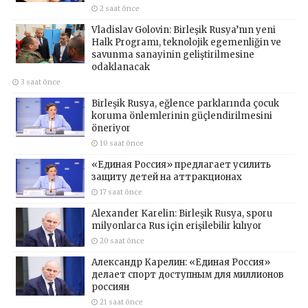
2 saat önce
Vladislav Golovin: Birleşik Rusya’nın yeni
Halk Programı, teknolojik egemenliğin ve
savunma sanayinin geliştirilmesine
odaklanacak
3 saat önce
Birleşik Rusya, eğlence parklarında çocuk
koruma önlemlerinin güçlendirilmesini
öneriyor
10 saat önce
«Единая Россия» предлагает усилить
защиту детей на аттракционах
17 saat önce
Alexander Karelin: Birleşik Rusya, sporu
milyonlarca Rus için erişilebilir kılıyor
20 saat önce
Александр Карелин: «Единая Россия»
делает спорт доступным для миллионов
россиян
21 saat önce