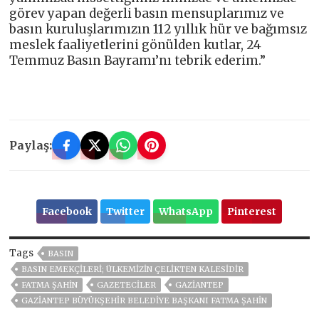
görev yapan değerli basın mensuplarımız ve
basın kuruluşlarımızın 112 yıllık hür ve bağımsız
meslek faaliyetlerini gönülden kutlar, 24
Temmuz Basın Bayramı’nı tebrik ederim.”
Paylaş:
Facebook
Twitter
WhatsApp
Pinterest
Tags
BASIN
BASIN EMEKÇİLERİ; ÜLKEMİZİN ÇELİKTEN KALESİDİR
FATMA ŞAHİN
GAZETECİLER
GAZIANTEP
GAZIANTEP BÜYÜKŞEHIR BELEDIYE BAŞKANI FATMA ŞAHIN