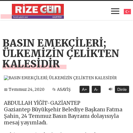
BASIN EMEKÇİLERİ;
ÜLKEMİZİN ÇELİKTEN
KALESİDİR
🔊
📅 Temmuz 24, 2020
📂 ASAYİŞ
A+
A-
Dinle
ABDULLAH YİĞİT-GAZİANTEP
Gaziantep Büyükşehir Belediye Başkanı Fatma
Şahin, 24 Temmuz Basın Bayramı dolayısıyla
mesaj yayımladı.