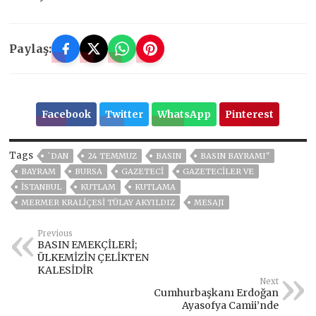
Paylaş:
Facebook
Twitter
WhatsApp
Pinterest
Tags
`DAN
24 TEMMUZ
BASIN
BASIN BAYRAMI"
BAYRAM
BURSA
GAZETECİ
GAZETECILER VE
ISTANBUL
KUTLAM
KUTLAMA
MERMER KRALIÇESI TÜLAY AKYILDIZ
MESAJI
Previous
BASIN EMEKÇİLERİ;
ÜLKEMİZİN ÇELİKTEN
KALESİDİR
Next
Cumhurbaşkanı Erdoğan
Ayasofya Camii’nde