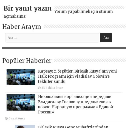
Bir yanıt yazın
Yorum yapabilmek için
oturum
açmalısınız
.
Haber Arayın
Popüler Haberler
Kapsayıcı örgütler, Birleşik Rusya’nın yeni
Halk Programı için Vladislav Golovin’e
teklifler sundu
33 dakika önce
Инклюзивные организации передали
Владиславу Головину предложения в
новую Народную программу «Единой
России»
6 saat önce
Birleşik Rusya Genç Muhafızları’ndan