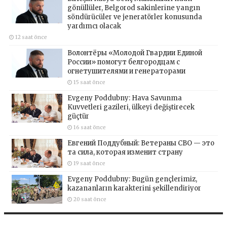
gönüllüler, Belgorod sakinlerine yangın
söndürücüler ve jeneratörler konusunda
yardımcı olacak
12 saat önce
Волонтёры «Молодой Гвардии Единой
России» помогут белгородцам с
огнетушителями и генераторами
15 saat önce
Evgeny Poddubny: Hava Savunma
Kuvvetleri gazileri, ülkeyi değiştirecek
güçtür
16 saat önce
Евгений Поддубный: Ветераны СВО — это
та сила, которая изменит страну
19 saat önce
Evgeny Poddubny: Bugün gençlerimiz,
kazananların karakterini şekillendiriyor
20 saat önce