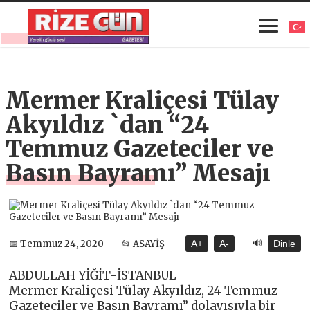
Mermer Kraliçesi Tülay
Akyıldız `dan “24
Temmuz Gazeteciler ve
Basın Bayramı” Mesajı
🔊
📅 Temmuz 24, 2020
📂 ASAYİŞ
A+
A-
Dinle
ABDULLAH YİĞİT-İSTANBUL
Mermer Kraliçesi Tülay Akyıldız, 24 Temmuz
Gazeteciler ve Basın Bayramı” dolayısıyla bir