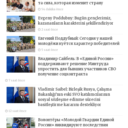
та сила, которая изменит страну
54 dakika önce
Evgeny Poddubny: Bugün gençlerimiz,
kazananların karakterini şekillendiriyor
2 saat önce
Евгений Поддубный: Сегодня у нашей
молодёжи куётся характер победителей
5 saat önce
Владимир Сайбель: В «Единой России»
поддерживают решение Минтруда
упростить для бывших участников СВО
получение соцконтракта
7 saat önce
Vladimir Saibel: Birleşik Rusya, Çalışma
Bakanlığı’nın eski SVO katılımcılarının
sosyal sözleşme edinme sürecini
basitleştirme kararını destekliyor
12 saat önce
Волонтёры «Молодой Гвардии Единой
России» ликвидируют последствия