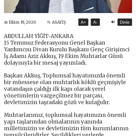
🔊
📅 Ekim 19, 2020
📂 ASAYİŞ
A+
A-
Dinle
ABDULLAH YİĞİT-ANKARA
15 Temmuz Federasyonu Genel Başkan
Yardımcısı Divan Kurulu Başkanı Genç Girişimci
İş Adamı Aziz Akkuş, 19 Ekim Muhtarlar Günü
dolayısıyla bir mesaj yayımladı.
Başkan Akkuş, Toplumsal hayatımızda önemli
bir müessese olan muhtarlık köklü geçmişiyle
vatandaşın çaldığı ilk kapı olarak yerel
yönetimlerin vazgeçilmez bir parçası,
devletimizin taşradaki gözü ve kulağıdır.
Muhtarlarımız, toplumsal hayatımızın önemli
yapı taşlarından olmalarının yanında
milletimizin ve devletimizin tüm kurumlarının
temsilcileridirler. Seçildikleri yerlerde