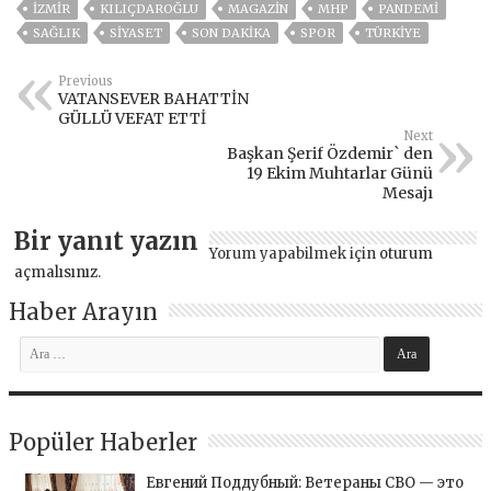
İZMIR
KILIÇDAROĞLU
MAGAZİN
MHP
PANDEMİ
SAĞLIK
SİYASET
SON DAKIKA
SPOR
TÜRKİYE
Previous
VATANSEVER BAHATTİN
GÜLLÜ VEFAT ETTİ
Next
Başkan Şerif Özdemir` den
19 Ekim Muhtarlar Günü
Mesajı
Bir yanıt yazın
Yorum yapabilmek için
oturum
açmalısınız
.
Haber Arayın
Popüler Haberler
Евгений Поддубный: Ветераны СВО — это