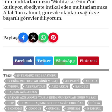
tüm muhtarlarımızın “Muhtarlar Günü”nü
kutluyor, ebediyete intikal eden muhtarlarımıza
Allah’tan rahmet, görevde olanlara sağlık ve
başarılı görevler diliyorum.
Paylaş:
Facebook
Twitter
WhatsApp
Pinterest
Tags
15 TEMMUZ FEDERASYONU
19 EKIM MUHTARLAR GÜNÜ MESAJI
AK PARTİ
ANKARA
AVRUPA
AZERBAYCAN
AZİZ AKKUŞ
BAHÇELİ
BAŞKAN AZİZ AKKUŞ
BAŞKAN AZIZ AKKUŞ `TAN 19 EKIM MUHTARLAR GÜNÜ MESAJI
CHP
CUMHURBAŞKANI RECEP TAYYIP ERDOĞAN
DÜNYA
EKONOMİ
GOOGLE
GÜNCEL
GÜNDEM
ISTANBUL