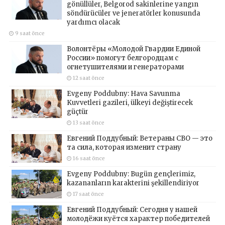
gönüllüler, Belgorod sakinlerine yangın
söndürücüler ve jeneratörler konusunda
yardımcı olacak
9 saat önce
Волонтёры «Молодой Гвардии Единой
России» помогут белгородцам с
огнетушителями и генераторами
12 saat önce
Evgeny Poddubny: Hava Savunma
Kuvvetleri gazileri, ülkeyi değiştirecek
güçtür
13 saat önce
Евгений Поддубный: Ветераны СВО — это
та сила, которая изменит страну
16 saat önce
Evgeny Poddubny: Bugün gençlerimiz,
kazananların karakterini şekillendiriyor
17 saat önce
Евгений Поддубный: Сегодня у нашей
молодёжи куётся характер победителей