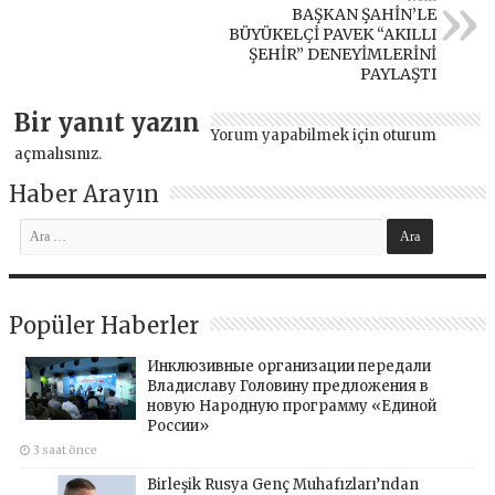
BAŞKAN ŞAHİN’LE
BÜYÜKELÇİ PAVEK “AKILLI
ŞEHİR” DENEYİMLERİNİ
PAYLAŞTI
Bir yanıt yazın
Yorum yapabilmek için
oturum
açmalısınız
.
Haber Arayın
Popüler Haberler
Инклюзивные организации передали
Владиславу Головину предложения в
новую Народную программу «Единой
России»
3 saat önce
Birleşik Rusya Genç Muhafızları’ndan