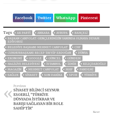
Facebook
Twitter
WhatsApp
Pinterest
Tags
AK PARTİ
ANKARA
AVRUPA
BAHÇELİ
BAŞKAN CANPOLAT: GENÇLERİMİZİN YANINDA OLMAYA DEVAM
EDİYORUZ
BELEDIYE BAŞKANI MEHMET CANPOLAT
CHP
CUMHURBAŞKANI RECEP TAYYIP ERDOĞAN
DÜNYA
EKONOMİ
GOOGLE
GÜNCEL
GÜNDEM
HALİLİYE BELEDİYESİ
ISTANBUL
İZMIR
KILIÇDAROĞLU
MAGAZİN
MEHMET CANPOLAT
MHP
PANDEMİ
SAĞLIK
SİYASET
SON DAKIKA
SPOR
TÜRKİYE
Previous
SİYASET BİLİMCİ SEYNUR
ESGERLİ, “TÜRKİYE
DÜNYADA İSTİKRAR VE
BARIŞI SAĞLAYAN BİR ROLE
SAHİPTİR”
Next