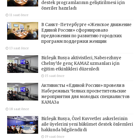
destek programlarının geliştirilmesi için
öneriler hazırladı
11 saat önce
В Санкт-Петербурге «Женское движение
Единой России» сформировало
предложения по развитию городских
программ поддержки женщин
13 saat önce
Birleşik Rusya aktivistleri, Naberezhnye
Chelny’de genç KAMAZ uzmanları için
eğitim etkinlikleri düzenledi
15 saat önce
Активисты «Единой России» провели в
Набережных Челнах просветительские
мероприятия для молодых специалистов
КАМАЗа
18 saat önce
Birleşik Rusya, Özel Kuvvetler askerlerinin
aile üyelerini yeni hükümet destek önlemleri
hakkında bilgilendirdi
19 saat önce