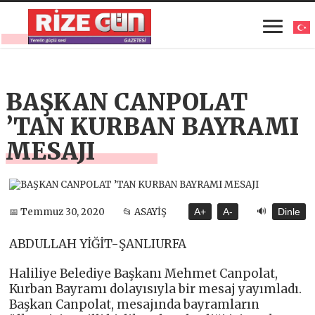
BAŞKAN CANPOLAT
’TAN KURBAN BAYRAMI
MESAJI
🔊
📅 Temmuz 30, 2020
📂 ASAYİŞ
A+
A-
Dinle
ABDULLAH YİĞİT-ŞANLIURFA
Haliliye Belediye Başkanı Mehmet Canpolat,
Kurban Bayramı dolayısıyla bir mesaj yayımladı.
Başkan Canpolat, mesajında bayramların