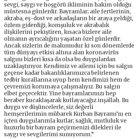
sevgi, saygı ve hoşgörü ikliminin hakim olduğu
müstesna günlerdir. Bayramlar; aile fertlerinin,
akraba, eş-dost ve arkadaşların bir araya geldiği,
özlem giderdiği, komşuluk ve akrabalık
ilişkilerini pekiştiren, kısaca bizlere aile
olmanın ayrıcalığını yaşatan özel günlerdir.
Ancak sizlerin de malumudur ki son dönemlerde
tüm dünyayı etkisi altına alan koronavirüs
salgını bizleri kısa da olsa bu duygulardan
uzaklaştırıyor. Kendimiz ve ailemi için bu salgın
geçene kadar bakanlıklarımızca belirlenen
tedbir kurallarına uyup hem kendimizi hem de
çevremizi korumaya çalışmalıyız. Bu salgın
elbet geçecektir. Yine bayramlarımızı hep
beraber kucaklaşarak kutlayacağız inşallah. Bu
duygu ve düşüncelerle, siz değerli
hemşerilerimin mübarek Kurban Bayramı’nı en
içten duygularımla kutlar; sağlık, mutluluk ve
huzurlu bir bayram geçirmenizi dilekleri ile
saygı ve sevgilerimi sunuyorum.”