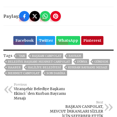
Paylaş:
Facebook
Twitter
WhatsApp
Pinterest
Tags
`TAN
BAŞKAN CANPOLAT
BAYRAM
BELEDIYE BAŞKANI MEHMET CANPOLAT
DÜNYA
GÜNDEM
HAABER
HALİLİYE BELEDİYESİ
KURBAN BAYRAMI MESAJI
MEHMET CANPOLAT
SON DAKIKA
Previous
Viranşehir Belediye Başkanı
Ekinci `den Kurban Bayramı
Mesajı
Next
BAŞKAN CANPOLAT,
MEVCUT İMKANLARI SİZLER
İÇİN SEFERBER ETTİK