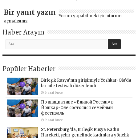
Bir yanıt yazın
Yorum yapabilmek için
oturum
açmalısınız
.
Haber Arayın
Popüler Haberler
Birleşik Rusya’nın girişimiyle Yoshkar-Ola’da
bir aile festivali düzenlendi
6 saat önce
По инициативе «Единой России» в
Йошкар-Оле состоялся семейный
фестиваль
9 saat önce
St. Petersburg’da, Birleşik Rusya Kadın
Hareketi, şehir genelinde kadınlara yönelik