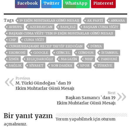
Facebook
Twitter
WhatsApp
Pinterest
Tags
19 EKIM MUHTARLAR GÜNÜ MESAJI
AK PARTİ
ANKARA
AVRUPA
AZERBAYCAN
BAHÇELİ
BAŞKAN CUMA YİĞİT
BAŞKAN CUMA YIĞIT ’TEN 19 EKIM MUHTARLAR GÜNÜ MESAJI
CHP
CUMA YİĞİT
CUMHURBAŞKANI RECEP TAYYIP ERDOĞAN
DÜNYA
EKONOMİ
GOOGLE
GÜNCEL
GÜNDEM
ISTANBUL
İZMIR
KILIÇDAROĞLU
MAGAZİN
MHP
PANDEMİ
SAĞLIK
SİYASET
SON DAKIKA
SPOR
TÜRKİYE
Previous
M. Türki Gündoğan `dan 19
Ekim Muhtarlar Günü Mesajı
Next
Başkan Samancı `dan 19
Ekim Muhtarlar Günü Mesajı
Bir yanıt yazın
Yorum yapabilmek için
oturum
açmalısınız
.