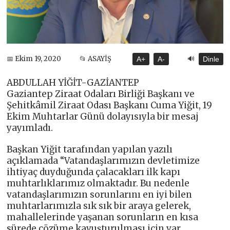
🔊
📅 Ekim 19, 2020
📂 ASAYİŞ
A+
A-
Dinle
ABDULLAH YİĞİT-GAZİANTEP
Gaziantep Ziraat Odaları Birliği Başkanı ve
Şehitkâmil Ziraat Odası Başkanı Cuma Yiğit, 19
Ekim Muhtarlar Günü dolayısıyla bir mesaj
yayımladı.
Başkan Yiğit tarafından yapılan yazılı
açıklamada “Vatandaşlarımızın devletimize
ihtiyaç duyduğunda çalacakları ilk kapı
muhtarlıklarımız olmaktadır. Bu nedenle
vatandaşlarımızın sorunlarını en iyi bilen
muhtarlarımızla sık sık bir araya gelerek,
mahallelerinde yaşanan sorunların en kısa
sürede çözüme kavuşturulması için var