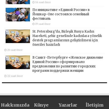
16 saat önce
По инициативе «Единой России» в
Йошкар-Оле состоялся семейный
фестиваль
19 saat önce
St. Petersburg’da, Birleşik Rusya Kadın
Hareketi, şehir genelinde kadınlara yönelik
destek programlarının geliştirilmesi için
öneriler hazırladı
21 saat önce
В Санкт-Петербурге «Женское движение
Единой России» сформировало
предложения по развитию городских
программ поддержки женщин
22 saat önce
Hakkımızda
Künye
Yazarlar
İletişim