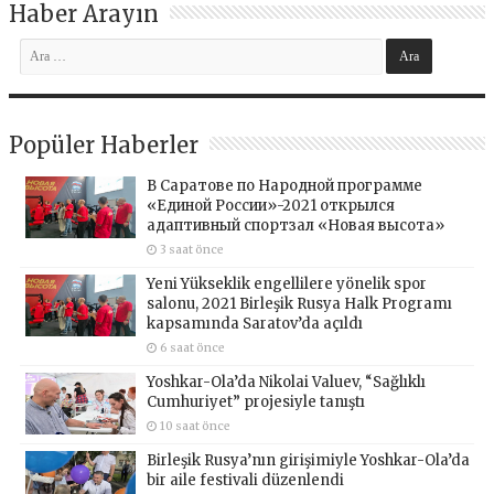
Haber Arayın
Popüler Haberler
В Саратове по Народной программе
«Единой России»-2021 открылся
адаптивный спортзал «Новая высота»
3 saat önce
Yeni Yükseklik engellilere yönelik spor
salonu, 2021 Birleşik Rusya Halk Programı
kapsamında Saratov’da açıldı
6 saat önce
Yoshkar-Ola’da Nikolai Valuev, “Sağlıklı
Cumhuriyet” projesiyle tanıştı
10 saat önce
Birleşik Rusya’nın girişimiyle Yoshkar-Ola’da
bir aile festivali düzenlendi