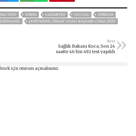
MA YİĞİT
DÜNYA
GAZIANTEP
GOOGLE
GÜNDEM
ŞEHİTKAMİL
ŞEHITKÂMIL ZIRAAT ODASI BAŞKANI CUMA YIĞIT
Next
Sağlık Bakanı Koca, Son 24
saatte 46 bin 492 test yapıldı
lmek için
oturum açmalısınız
.