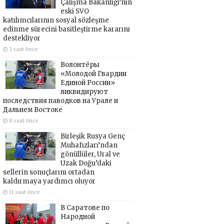
Çalışma Bakanlığı’nın
eski SVO
katılımcılarının sosyal sözleşme
edinme sürecini basitleştirme kararını
destekliyor
2 saat önce
Волонтёры
«Молодой Гвардии
Единой России»
ликвидируют
последствия паводков на Урале и
Дальнем Востоке
8 saat önce
Birleşik Rusya Genç
Muhafızları’ndan
gönüllüler, Ural ve
Uzak Doğu’daki
sellerin sonuçlarını ortadan
kaldırmaya yardımcı oluyor
11 saat önce
В Саратове по
Народной