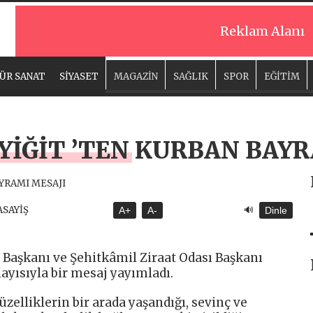
Reklam Alanı
ÜR SANAT
SİYASET
MAGAZİN
SAĞLIK
SPOR
EĞİTİM
İĞİT ’TEN KURBAN BAYR
🔊
ASAYİŞ
A+
A-
Dinle
i Başkanı ve Şehitkâmil Ziraat Odası Başkanı
ayısıyla bir mesaj yayımladı.
zelliklerin bir arada yaşandığı, sevinç ve