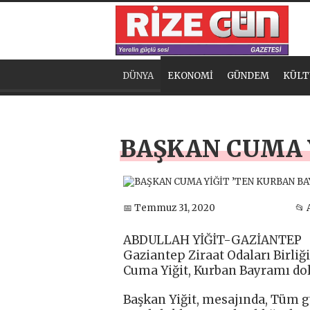
DÜNYA
EKONOMİ
GÜNDEM
KÜLT
BAŞKAN CUMA Y
📅 Temmuz 31, 2020
📂 
ABDULLAH YİĞİT-GAZİANTEP
Gaziantep Ziraat Odaları Birliğ
Cuma Yiğit, Kurban Bayramı dol
Başkan Yiğit, mesajında, Tüm gü