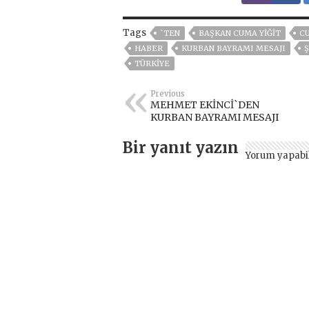
Tags
`TEN
BAŞKAN CUMA YİĞİT
CU
HABER
KURBAN BAYRAMI MESAJI
TÜRKİYE
Previous
MEHMET EKİNCİ`DEN
KURBAN BAYRAMI MESAJI
Bir yanıt yazın
Yorum yapabi