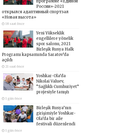
программе «Единой
России»-2021
открылся адаптивный спортзал
«Новая высота»
18 saat önce
Yeni Yükseklik
engellilere yönelik
spor salonu, 2021
Birleşik Rusya Halk
Programı kapsamında Saratov’da
açıldı
21 saat önce
Yoshkar-Ola’da
Nikolai Valuev,
“Sağlıklı Cumhuriyet”
projesiyle tanıştı
1 gün önce
Birleşik Rusya’nın
girişimiyle Yoshkar-
Ola’da bir aile
festivali düzenlendi
1 gün önce