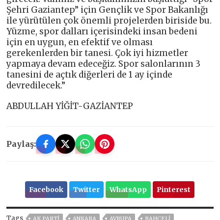
Şehri Gaziantep” için Gençlik ve Spor Bakanlığı
ile yürütülen çok önemli projelerden biriside bu.
Yüzme, spor dalları içerisindeki insan bedeni
için en uygun, en efektif ve olması
gerekenlerden bir tanesi. Çok iyi hizmetler
yapmaya devam edeceğiz. Spor salonlarının 3
tanesini de açtık diğerleri de 1 ay içinde
devredilecek.”
ABDULLAH YİĞİT-GAZİANTEP
Paylaş:
Facebook
Twitter
WhatsApp
Pinterest
Tags
AK PARTİ
ANKARA
AVRUPA
BAHÇELİ