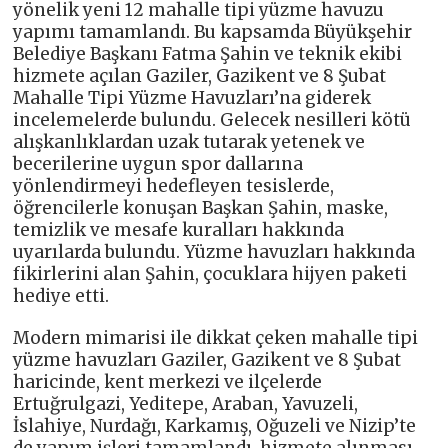
yönelik yeni 12 mahalle tipi yüzme havuzu
yapımı tamamlandı. Bu kapsamda Büyükşehir
Belediye Başkanı Fatma Şahin ve teknik ekibi
hizmete açılan Gaziler, Gazikent ve 8 Şubat
Mahalle Tipi Yüzme Havuzları’na giderek
incelemelerde bulundu. Gelecek nesilleri kötü
alışkanlıklardan uzak tutarak yetenek ve
becerilerine uygun spor dallarına
yönlendirmeyi hedefleyen tesislerde,
öğrencilerle konuşan Başkan Şahin, maske,
temizlik ve mesafe kuralları hakkında
uyarılarda bulundu. Yüzme havuzları hakkında
fikirlerini alan Şahin, çocuklara hijyen paketi
hediye etti.
Modern mimarisi ile dikkat çeken mahalle tipi
yüzme havuzları Gaziler, Gazikent ve 8 Şubat
haricinde, kent merkezi ve ilçelerde
Ertuğrulgazi, Yeditepe, Araban, Yavuzeli,
İslahiye, Nurdağı, Karkamış, Oğuzeli ve Nizip’te
de yapım işleri tamamlandı, hizmete alınması