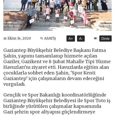
🔊
📅 Ekim 14, 2020
📂 ASAYİŞ
A+
A-
Dinle
Gaziantep Büyükşehir Belediye Başkanı Fatma
Şahin, yapımı tamamlanıp hizmete açılan
Gaziler, Gazikent ve 8 Şubat Mahalle Tipi Yüzme
Havuzları’nı ziyaret etti. Havuzlarda eğitim alan
çocuklarla sohbet eden Şahin, ‘Spor Kenti
Gaziantep’ için çalışmaların devam edeceğini
vurguladı.
Gençlik ve Spor Bakanlığı koordinatörlüğünde
Gaziantep Büyükşehir Belediyesi ile Spor Toto iş
birliğinde yürütülen çalışmalar kapsamında
Gazi şehrin spor altyapısı güçlendirmeye