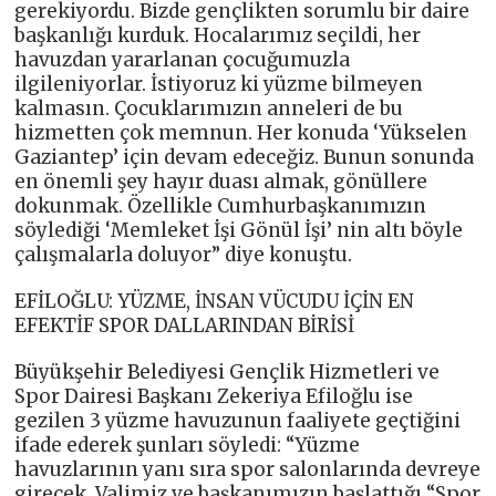
gerekiyordu. Bizde gençlikten sorumlu bir daire
başkanlığı kurduk. Hocalarımız seçildi, her
havuzdan yararlanan çocuğumuzla
ilgileniyorlar. İstiyoruz ki yüzme bilmeyen
kalmasın. Çocuklarımızın anneleri de bu
hizmetten çok memnun. Her konuda ‘Yükselen
Gaziantep’ için devam edeceğiz. Bunun sonunda
en önemli şey hayır duası almak, gönüllere
dokunmak. Özellikle Cumhurbaşkanımızın
söylediği ‘Memleket İşi Gönül İşi’ nin altı böyle
çalışmalarla doluyor” diye konuştu.
EFİLOĞLU: YÜZME, İNSAN VÜCUDU İÇİN EN
EFEKTİF SPOR DALLARINDAN BİRİSİ
Büyükşehir Belediyesi Gençlik Hizmetleri ve
Spor Dairesi Başkanı Zekeriya Efiloğlu ise
gezilen 3 yüzme havuzunun faaliyete geçtiğini
ifade ederek şunları söyledi: “Yüzme
havuzlarının yanı sıra spor salonlarında devreye
girecek. Valimiz ve başkanımızın başlattığı “Spor