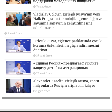
поддержки молодёжных инициатив
7 saat önce
Vladislav Golovin: Birleşik Rusya’nın yeni
Halk Programı, teknolojik egemenliğin ve
savunma sanayinin geliştirilmesine
odaklanacak
8 saat önce
Birleşik Rusya, eğlence parklarında çocuk
koruma önlemlerinin güçlendirilmesini
öneriyor
15 saat önce
«Единая Россия» предлагает усилить
защиту детей на аттракционах
23 saat önce
Alexander Karelin: Birleşik Rusya, sporu
milyonlarca Rus için erişilebilir kılıyor
1 gün önce