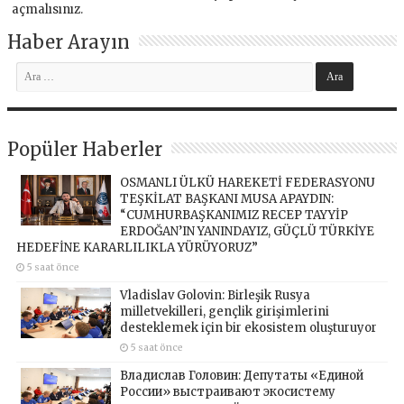
açmalısınız
.
Haber Arayın
Popüler Haberler
OSMANLI ÜLKÜ HAREKETİ FEDERASYONU
TEŞKİLAT BAŞKANI MUSA APAYDIN:
“CUMHURBAŞKANIMIZ RECEP TAYYİP
ERDOĞAN’IN YANINDAYIZ, GÜÇLÜ TÜRKİYE
HEDEFİNE KARARLILIKLA YÜRÜYORUZ”
5 saat önce
Vladislav Golovin: Birleşik Rusya
milletvekilleri, gençlik girişimlerini
desteklemek için bir ekosistem oluşturuyor
5 saat önce
Владислав Головин: Депутаты «Единой
России» выстраивают экосистему