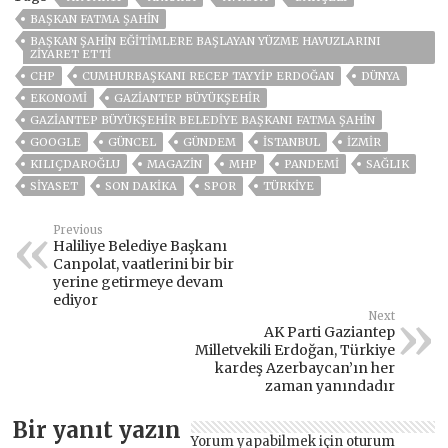
BAŞKAN FATMA ŞAHİN
BAŞKAN ŞAHİN EĞİTİMLERE BAŞLAYAN YÜZME HAVUZLARINI
ZİYARET ETTİ
CHP
CUMHURBAŞKANI RECEP TAYYIP ERDOĞAN
DÜNYA
EKONOMİ
GAZİANTEP BÜYÜKŞEHİR
GAZIANTEP BÜYÜKŞEHIR BELEDIYE BAŞKANI FATMA ŞAHIN
GOOGLE
GÜNCEL
GÜNDEM
ISTANBUL
İZMIR
KILIÇDAROĞLU
MAGAZİN
MHP
PANDEMİ
SAĞLIK
SİYASET
SON DAKIKA
SPOR
TÜRKİYE
Previous
Haliliye Belediye Başkanı
Canpolat, vaatlerini bir bir
yerine getirmeye devam
ediyor
Next
AK Parti Gaziantep
Milletvekili Erdoğan, Türkiye
kardeş Azerbaycan’ın her
zaman yanındadır
Bir yanıt yazın
Yorum yapabilmek için
oturum