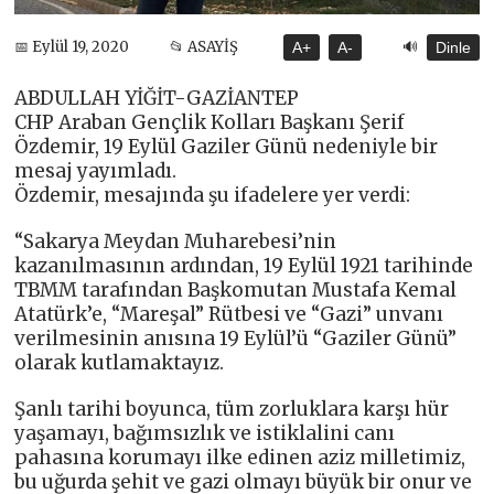
🔊
📅 Eylül 19, 2020
📂 ASAYİŞ
A+
A-
Dinle
ABDULLAH YİĞİT-GAZİANTEP
CHP Araban Gençlik Kolları Başkanı Şerif
Özdemir, 19 Eylül Gaziler Günü nedeniyle bir
mesaj yayımladı.
Özdemir, mesajında şu ifadelere yer verdi:
“Sakarya Meydan Muharebesi’nin
kazanılmasının ardından, 19 Eylül 1921 tarihinde
TBMM tarafından Başkomutan Mustafa Kemal
Atatürk’e, “Mareşal” Rütbesi ve “Gazi” unvanı
verilmesinin anısına 19 Eylül’ü “Gaziler Günü”
olarak kutlamaktayız.
Şanlı tarihi boyunca, tüm zorluklara karşı hür
yaşamayı, bağımsızlık ve istiklalini canı
pahasına korumayı ilke edinen aziz milletimiz,
bu uğurda şehit ve gazi olmayı büyük bir onur ve