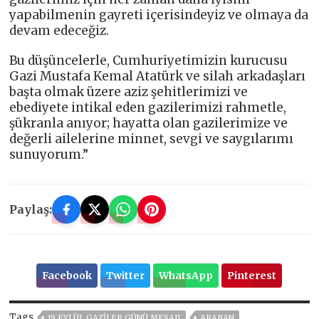
yapabilmenin gayreti içerisindeyiz ve olmaya da
devam edeceğiz.
Bu düşüncelerle, Cumhuriyetimizin kurucusu
Gazi Mustafa Kemal Atatürk ve silah arkadaşları
başta olmak üzere aziz şehitlerimizi ve
ebediyete intikal eden gazilerimizi rahmetle,
şükranla anıyor; hayatta olan gazilerimize ve
değerli ailelerine minnet, sevgi ve saygılarımı
sunuyorum.”
Paylaş:
Facebook
Twitter
WhatsApp
Pinterest
Tags
19 EYLÜL GAZILER GÜNÜ MESAJI
ARABAN