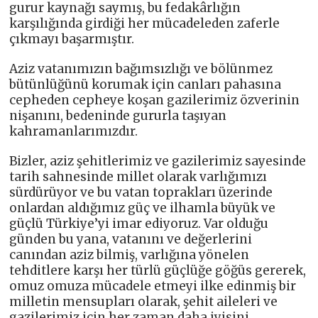
gurur kaynağı saymış, bu fedakârlığın
karşılığında girdiği her mücadeleden zaferle
çıkmayı başarmıştır.
Aziz vatanımızın bağımsızlığı ve bölünmez
bütünlüğünü korumak için canları pahasına
cepheden cepheye koşan gazilerimiz özverinin
nişanını, bedeninde gururla taşıyan
kahramanlarımızdır.
Bizler, aziz şehitlerimiz ve gazilerimiz sayesinde
tarih sahnesinde millet olarak varlığımızı
sürdürüyor ve bu vatan toprakları üzerinde
onlardan aldığımız güç ve ilhamla büyük ve
güçlü Türkiye’yi imar ediyoruz. Var olduğu
günden bu yana, vatanını ve değerlerini
canından aziz bilmiş, varlığına yönelen
tehditlere karşı her türlü güçlüğe göğüs gererek,
omuz omuza mücadele etmeyi ilke edinmiş bir
milletin mensupları olarak, şehit aileleri ve
gazilerimiz için her zaman daha iyisini