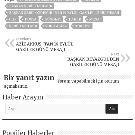
BAŞKAN ŞERİF ÖZDEMİR
BAŞKAN ŞERİF ÖZDEMİR `DEN 19 EYLÜL GAZİLER GÜNÜ MESAJI
CHP
DÜNYA
GÜNDEM
HABER
MESAJ
ŞERIF ÖZDEMIR
SOND AKİKA
TÜRKİYE
Previous
AZİZ AKKUŞ `TAN 19 EYLÜL
GAZİLER GÜNÜ MESAJI
Next
BAŞKAN BEYAZGÜL’DEN
GAZİLER GÜNÜ MESAJI
Bir yanıt yazın
Yorum yapabilmek için
oturum
açmalısınız
.
Haber Arayın
Popüler Haberler