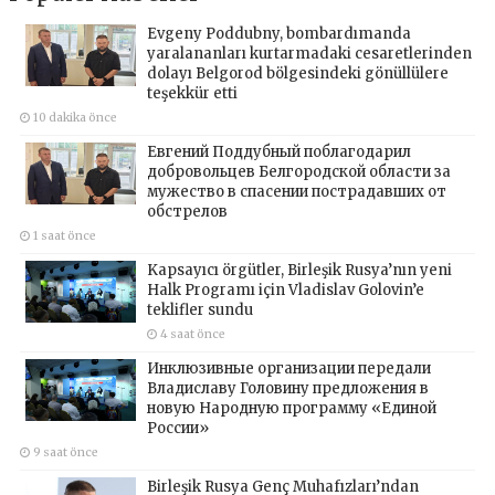
Evgeny Poddubny, bombardımanda
yaralananları kurtarmadaki cesaretlerinden
dolayı Belgorod bölgesindeki gönüllülere
teşekkür etti
10 dakika önce
Евгений Поддубный поблагодарил
добровольцев Белгородской области за
мужество в спасении пострадавших от
обстрелов
1 saat önce
Kapsayıcı örgütler, Birleşik Rusya’nın yeni
Halk Programı için Vladislav Golovin’e
teklifler sundu
4 saat önce
Инклюзивные организации передали
Владиславу Головину предложения в
новую Народную программу «Единой
России»
9 saat önce
Birleşik Rusya Genç Muhafızları’ndan