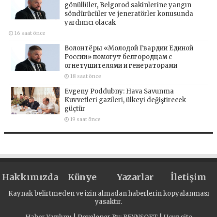
gönüllüler, Belgorod sakinlerine yangın
söndürücüler ve jeneratörler konusunda
yardımcı olacak
16 saat önce
Волонтёры «Молодой Гвардии Единой
России» помогут белгородцам с
огнетушителями и генераторами
18 saat önce
Evgeny Poddubny: Hava Savunma
Kuvvetleri gazileri, ülkeyi değiştirecek
güçtür
19 saat önce
Hakkımızda
Künye
Yazarlar
İletişim
Kaynak belirtmeden ve izin almadan haberlerin kopyalanması
yasaktır.