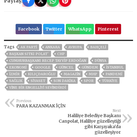
Paylaş:
Facebook
Twitter
WhatsApp
Pinterest
Tags
AK PARTİ
ANKARA
AVRUPA
BAHÇELİ
BAŞKAN SITKI POLAT`
CHP
CUMHURBAŞKANI RECEP TAYYIP ERDOĞAN
DÜNYA
EKONOMİ
GOOGLE
GÜNCEL
GÜNDEM
ISTANBUL
İZMIR
KILIÇDAROĞLU
MAGAZİN
MHP
PANDEMİ
SAĞLIK
SİYASET
SON DAKIKA
SPOR
TÜRKİYE
YINE BIR ENGELLIYI SEVINDIRDI
Previous
PARA KAZANMAK İÇİN
Next
Haliliye Belediye Başkanı
Canpolat, Haliliye güzelleştiği
gibi Karşıyaka’da
güzelleşiyor