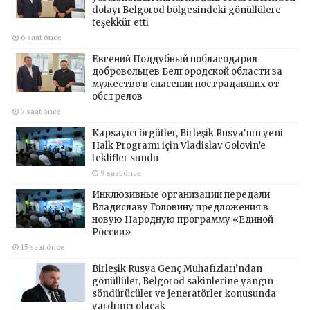
dolayı Belgorod bölgesindeki gönüllülere
teşekkür etti
6 saat önce
Евгений Поддубный поблагодарил
добровольцев Белгородской области за
мужество в спасении пострадавших от
обстрелов
7 saat önce
Kapsayıcı örgütler, Birleşik Rusya’nın yeni
Halk Programı için Vladislav Golovin’e
teklifler sundu
9 saat önce
Инклюзивные организации передали
Владиславу Головину предложения в
новую Народную программу «Единой
России»
15 saat önce
Birleşik Rusya Genç Muhafızları’ndan
gönüllüler, Belgorod sakinlerine yangın
söndürücüler ve jeneratörler konusunda
yardımcı olacak