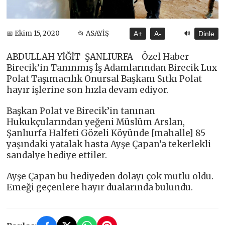
🔊
📅 Ekim 15, 2020
📂 ASAYİŞ
A+
A-
Dinle
ABDULLAH YİĞİT-ŞANLIURFA –Özel Haber
Birecik’in Tanınmış İş Adamlarından Birecik Lux
Polat Taşımacılık Onursal Başkanı Sıtkı Polat
hayır işlerine son hızla devam ediyor.
Başkan Polat ve Birecik’in tanınan
Hukukçularından yeğeni Müslüm Arslan,
Şanlıurfa Halfeti Gözeli Köyünde [mahalle] 85
yaşındaki yatalak hasta Ayşe Çapan’a tekerlekli
sandalye hediye ettiler.
Ayşe Çapan bu hediyeden dolayı çok mutlu oldu.
Emeği geçenlere hayır dualarında bulundu.