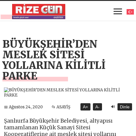
BÜYÜKŞEHİR’DEN
MESLEK SİTESİ
YOLLARINA KİLİTLİ
PARKE
🔊
📅 Ağustos 24, 2020
📂 ASAYİŞ
A+
A-
Dinle
Şanlıurfa Büyükşehir Belediyesi, altyapısı
tamamlanan Küçük Sanayi Sitesi
Kooperatiflerine ait meslek sitesi yollarını