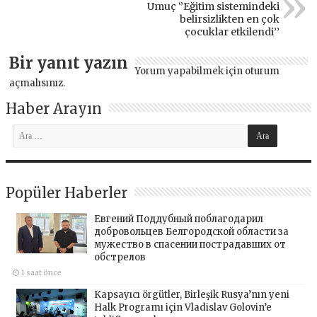
Umuç ‘’Eğitim sistemindeki
belirsizlikten en çok
çocuklar etkilendi’’
Bir yanıt yazın
Yorum yapabilmek için
oturum
açmalısınız
.
Haber Arayın
Popüler Haberler
Евгений Поддубный поблагодарил
добровольцев Белгородской области за
мужество в спасении пострадавших от
обстрелов
1 saat önce
Kapsayıcı örgütler, Birleşik Rusya’nın yeni
Halk Programı için Vladislav Golovin’e