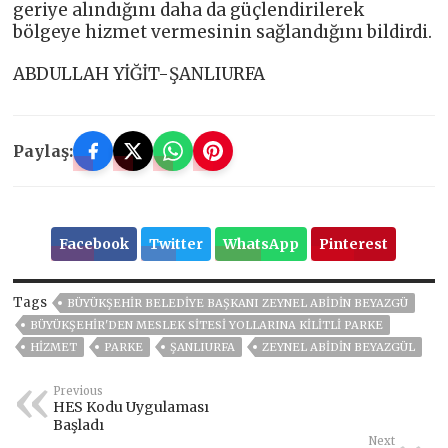
geriye alındığını daha da güçlendirilerek
bölgeye hizmet vermesinin sağlandığını bildirdi.
ABDULLAH YİĞİT-ŞANLIURFA
Paylaş:
Facebook
Twitter
WhatsApp
Pinterest
Tags
BÜYÜKŞEHIR BELEDIYE BAŞKANI ZEYNEL ABIDIN BEYAZGÜ
BÜYÜKŞEHİR'DEN MESLEK SİTESİ YOLLARINA KİLİTLİ PARKE
HİZMET
PARKE
ŞANLIURFA
ZEYNEL ABİDİN BEYAZGÜL
Previous
HES Kodu Uygulaması
Başladı
Next