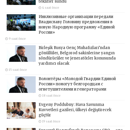
teklifler sundu
4 saat önce
Инклюзивные организации передали
Владиславу Головину предложения в
новую Народную программу «Единой
России»
9 saat önce
Birleşik Rusya Genç Muhafızları’ndan
gönüllüler, Belgorod sakinlerine yangın
söndürücüler ve jeneratörler konusunda
yardımcı olacak
15 saat önce
Волонтёры «Молодой Гвардии Единой
России» помогут белгородцам с
огнетушителями и генераторами
18 saat önce
Evgeny Poddubny: Hava Savunma
Kuvvetleri gazileri, ülkeyi değiştirecek
güçtür
19 saat önce