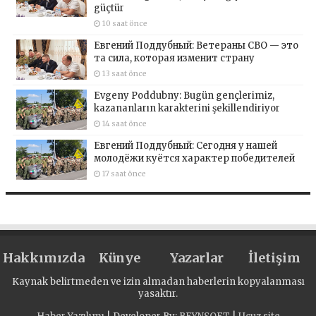
güçtür
10 saat önce
Евгений Поддубный: Ветераны СВО — это
та сила, которая изменит страну
13 saat önce
Evgeny Poddubny: Bugün gençlerimiz,
kazananların karakterini şekillendiriyor
14 saat önce
Евгений Поддубный: Сегодня у нашей
молодёжи куётся характер победителей
17 saat önce
Hakkımızda
Künye
Yazarlar
İletişim
Kaynak belirtmeden ve izin almadan haberlerin kopyalanması
yasaktır.