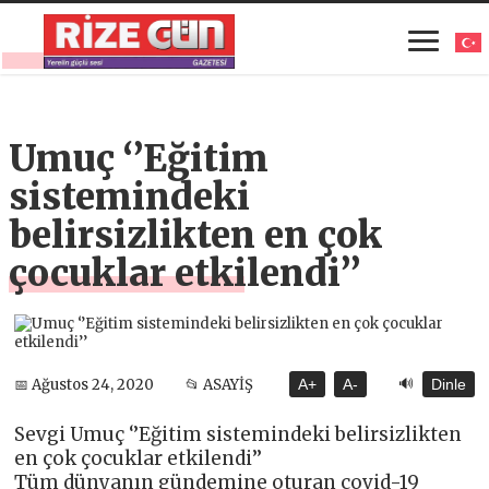
Umuç ‘’Eğitim
sistemindeki
belirsizlikten en çok
çocuklar etkilendi’’
🔊
📅 Ağustos 24, 2020
📂 ASAYİŞ
A+
A-
Dinle
Sevgi Umuç ‘’Eğitim sistemindeki belirsizlikten
en çok çocuklar etkilendi’’
Tüm dünyanın gündemine oturan covid-19