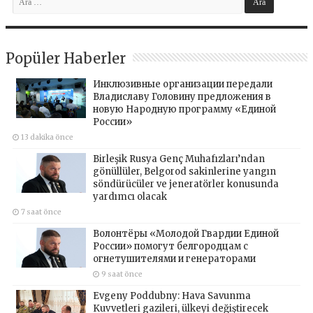
Popüler Haberler
Инклюзивные организации передали
Владиславу Головину предложения в
новую Народную программу «Единой
России»
13 dakika önce
Birleşik Rusya Genç Muhafızları’ndan
gönüllüler, Belgorod sakinlerine yangın
söndürücüler ve jeneratörler konusunda
yardımcı olacak
7 saat önce
Волонтёры «Молодой Гвардии Единой
России» помогут белгородцам с
огнетушителями и генераторами
9 saat önce
Evgeny Poddubny: Hava Savunma
Kuvvetleri gazileri, ülkeyi değiştirecek