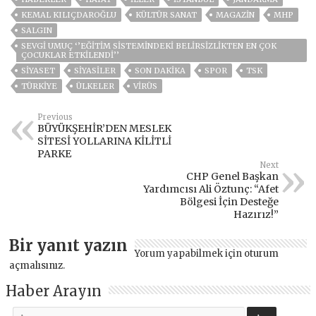
KEMAL KILIÇDAROĞLU
KÜLTÜR SANAT
MAGAZİN
MHP
SALGIN
SEVGI UMUÇ ‘’EĞITIM SISTEMINDEKI BELIRSIZLIKTEN EN ÇOK
ÇOCUKLAR ETKILENDI’’
SİYASET
SİYASİLER
SON DAKIKA
SPOR
TSK
TÜRKİYE
ÜLKELER
VIRÜS
Previous
BÜYÜKŞEHİR’DEN MESLEK
SİTESİ YOLLARINA KİLİTLİ
PARKE
Next
CHP Genel Başkan
Yardımcısı Ali Öztunç: “Afet
Bölgesi İçin Desteğe
Hazırız!”
Bir yanıt yazın
Yorum yapabilmek için
oturum
açmalısınız
.
Haber Arayın