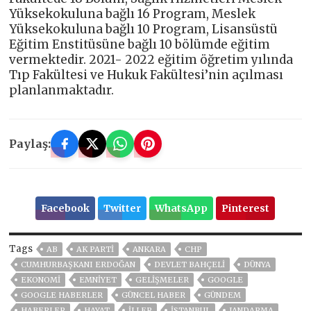
Yüksekokuluna bağlı 16 Program, Meslek
Yüksekokuluna bağlı 10 Program, Lisansüstü
Eğitim Enstitüsüne bağlı 10 bölümde eğitim
vermektedir. 2021- 2022 eğitim öğretim yılında
Tıp Fakültesi ve Hukuk Fakültesi’nin açılması
planlanmaktadır.
Paylaş:
Facebook
Twitter
WhatsApp
Pinterest
Tags
AB
AK PARTİ
ANKARA
CHP
CUMHURBAŞKANI ERDOĞAN
DEVLET BAHÇELİ
DÜNYA
EKONOMİ
EMNİYET
GELIŞMELER
GOOGLE
GOOGLE HABERLER
GÜNCEL HABER
GÜNDEM
HABERLER
HAYAT
İLLER
ISTANBUL
JANDARMA