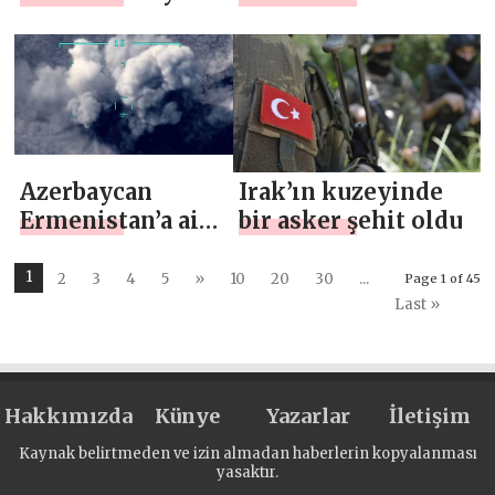
Planı açıklanacak
VERMENİN
FORMÜLÜ
Azerbaycan
Irak’ın kuzeyinde
Ermenistan’a ait
bir asker şehit oldu
400’den fazla
hedefi ateş altına
1
2
3
4
5
»
10
20
30
...
Page 1 of 45
aldı
Last »
Hakkımızda
Künye
Yazarlar
İletişim
Kaynak belirtmeden ve izin almadan haberlerin kopyalanması
yasaktır.