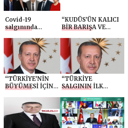
parlayan
ülkelerin en
Covid-19
“KUDÜS’ÜN KALICI
başında Türkiye
salgınında
BİR BARIŞA VE
var”
Türkiye ve
HUZURA
ABD’den
KAVUŞMASI İÇİN
örneklerle
HERKESİN
konuşuldu
FEDAKÂRLIK
YAPMASI
GEREKİYOR”
“TÜRKİYE’NİN
“TÜRKİYE
BÜYÜMESİ İÇİN
SALGININ İLK
FİKRİ VE YAPICI
GÜNLERİNDEN
ELEŞTİRİSİ OLAN
İTİBAREN
HERKESE
ULUSLARARASI
KAPIMIZ AÇIK”
TOPLUMLA İŞ
BİRLİĞİ İÇİNDE