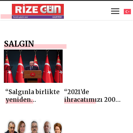
SALGIN
“Salgınla birlikte
“2021’de
yeniden
ihracatımızı 200
yapılanan
milyar doların
küresel
üzerine çıkartarak
ekonomik
tüm zamanların
sistemde yıldızı
rekorunu kıracağız”