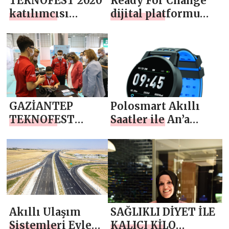
TEKNOFEST 2020
Ready For Change
katılımcısı
dijital platformu
öğrenciler,
Ekim’de açılıyor
savunma
alanındaki
projelerini Bab’da
tanıttı
GAZİANTEP
Polosmart Akıllı
TEKNOFEST
Saatler ile An’a
RUHUNA UYGUN
İmzanızı Atın
BİR ŞEHİR
Akıllı Ulaşım
SAĞLIKLI DİYET İLE
Sistemleri Eylem
KALICI KİLO