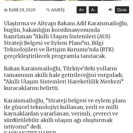
🔊
📅 Eylül 29, 2020
📂 ASAYİŞ
A+
A-
Dinle
Ulaştırma ve Altyapı Bakanı Adil Karaismailoğlu,
bugün, bakanlığın koordinasyonunda
hazırlanan “Akıllı Ulaşım Sistemleri (AUS)
Strateji Belgesi ve Eylem Planı”nı, Bilgi
Teknolojileri ve İletişim Kurumu’nda (BTK)
gerçekleştirilecek programla tanıtacak.
Bakan Karaismailoğlu, Türkiye’deki yolların
tamamının akıllı hale getirileceğini vurguladı,
“Akıllı Ulaşım Sistemleri Hareketlilik Merkezi”
kuracaklarını belirtti.
Karaismailoğlu, “Strateji belgesi ve eylem planı
ile güncel teknolojiyi kullanan, yerli ve milli
kaynaklardan yararlanan, verimli, çevreci ve
sürdürülebilir akıllı ulaşım ağı oluşturmak
istiyoruz” dedi.