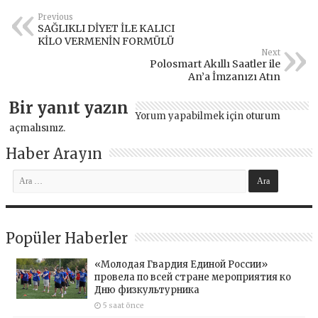
Previous
SAĞLIKLI DİYET İLE KALICI
KİLO VERMENİN FORMÜLÜ
Next
Polosmart Akıllı Saatler ile
An’a İmzanızı Atın
Bir yanıt yazın
Yorum yapabilmek için
oturum
açmalısınız
.
Haber Arayın
Popüler Haberler
«Молодая Гвардия Единой России»
провела по всей стране мероприятия ко
Дню физкультурника
5 saat önce