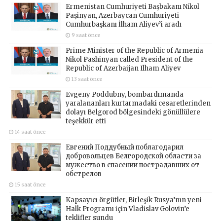
Ermenistan Cumhuriyeti Başbakanı Nikol
Paşinyan, Azerbaycan Cumhuriyeti
Cumhurbaşkanı İlham Aliyev’i aradı
9 saat önce
Prime Minister of the Republic of Armenia
Nikol Pashinyan called President of the
Republic of Azerbaijan Ilham Aliyev
13 saat önce
Evgeny Poddubny, bombardımanda
yaralananları kurtarmadaki cesaretlerinden
dolayı Belgorod bölgesindeki gönüllülere
teşekkür etti
14 saat önce
Евгений Поддубный поблагодарил
добровольцев Белгородской области за
мужество в спасении пострадавших от
обстрелов
15 saat önce
Kapsayıcı örgütler, Birleşik Rusya’nın yeni
Halk Programı için Vladislav Golovin’e
teklifler sundu