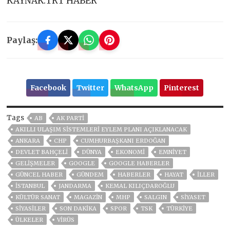
KAYNAK:TRT HABER
Paylaş:
Facebook
Twitter
WhatsApp
Pinterest
Tags
AB
AK PARTİ
AKILLI ULAŞIM SISTEMLERI EYLEM PLANI AÇIKLANACAK
ANKARA
CHP
CUMHURBAŞKANI ERDOĞAN
DEVLET BAHÇELİ
DÜNYA
EKONOMİ
EMNİYET
GELIŞMELER
GOOGLE
GOOGLE HABERLER
GÜNCEL HABER
GÜNDEM
HABERLER
HAYAT
İLLER
ISTANBUL
JANDARMA
KEMAL KILIÇDAROĞLU
KÜLTÜR SANAT
MAGAZİN
MHP
SALGIN
SİYASET
SİYASİLER
SON DAKIKA
SPOR
TSK
TÜRKİYE
ÜLKELER
VIRÜS