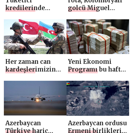
Tüketici
rota, Kolombiyalı
kredilerinde
golcü Miguel
geçtiğimiz 5 ay
Borja’ya çevrilecek
içinde %28,7
büyüme
gerçekleşti
Her zaman can
Yeni Ekonomi
kardeşlerimizin
Programı bu hafta
yanındayız
açıklanacak
Azerbaycan
Azerbaycan ordusu
Türkiye hariç
Ermeni birlikleri