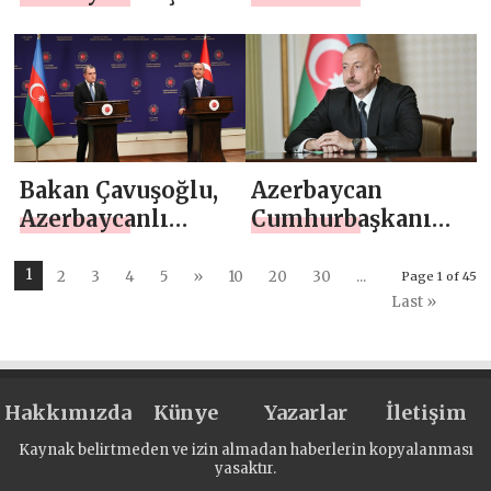
uçuşları durdurdu
böyle vurdu
Bakan Çavuşoğlu,
Azerbaycan
Azerbaycanlı
Cumhurbaşkanı
mevkidaşı
Aliyev:
Bayramov ile
Şehitlerimizin
1
2
3
4
5
»
10
20
30
...
Page 1 of 45
görüştü
kanı yerde
Last »
kalmayacak
Hakkımızda
Künye
Yazarlar
İletişim
Kaynak belirtmeden ve izin almadan haberlerin kopyalanması
yasaktır.