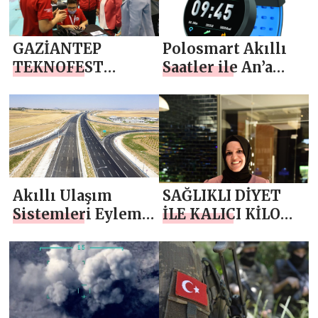
tanıttı
GAZİANTEP
Polosmart Akıllı
TEKNOFEST
Saatler ile An’a
RUHUNA UYGUN
İmzanızı Atın
BİR ŞEHİR
Akıllı Ulaşım
SAĞLIKLI DİYET
Sistemleri Eylem
İLE KALICI KİLO
Planı açıklanacak
VERMENİN
FORMÜLÜ