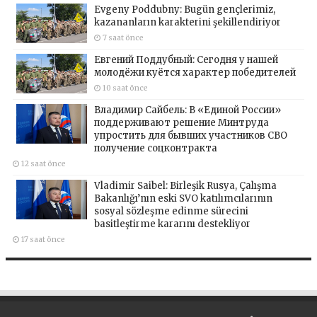
Evgeny Poddubny: Bugün gençlerimiz,
kazananların karakterini şekillendiriyor
7 saat önce
Евгений Поддубный: Сегодня у нашей
молодёжи куётся характер победителей
10 saat önce
Владимир Сайбель: В «Единой России»
поддерживают решение Минтруда
упростить для бывших участников СВО
получение соцконтракта
12 saat önce
Vladimir Saibel: Birleşik Rusya, Çalışma
Bakanlığı’nın eski SVO katılımcılarının
sosyal sözleşme edinme sürecini
basitleştirme kararını destekliyor
17 saat önce