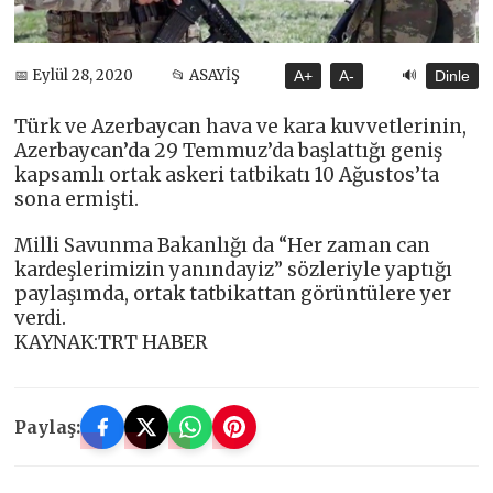
🔊
📅 Eylül 28, 2020
📂 ASAYİŞ
A+
A-
Dinle
Türk ve Azerbaycan hava ve kara kuvvetlerinin,
Azerbaycan’da 29 Temmuz’da başlattığı geniş
kapsamlı ortak askeri tatbikatı 10 Ağustos’ta
sona ermişti.
Milli Savunma Bakanlığı da “Her zaman can
kardeşlerimizin yanındayiz” sözleriyle yaptığı
paylaşımda, ortak tatbikattan görüntülere yer
verdi.
KAYNAK:TRT HABER
Paylaş: