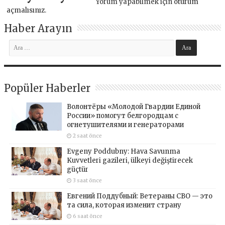
Yorum yapabilmek için
oturum
açmalısınız
.
Haber Arayın
Popüler Haberler
Волонтёры «Молодой Гвардии Единой
России» помогут белгородцам с
огнетушителями и генераторами
2 saat önce
Evgeny Poddubny: Hava Savunma
Kuvvetleri gazileri, ülkeyi değiştirecek
güçtür
3 saat önce
Евгений Поддубный: Ветераны СВО — это
та сила, которая изменит страну
6 saat önce