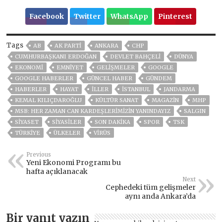
Facebook
Twitter
WhatsApp
Pinterest
Tags
AB
AK PARTİ
ANKARA
CHP
CUMHURBAŞKANI ERDOĞAN
DEVLET BAHÇELİ
DÜNYA
EKONOMİ
EMNİYET
GELIŞMELER
GOOGLE
GOOGLE HABERLER
GÜNCEL HABER
GÜNDEM
HABERLER
HAYAT
İLLER
ISTANBUL
JANDARMA
KEMAL KILIÇDAROĞLU
KÜLTÜR SANAT
MAGAZİN
MHP
MSB: HER ZAMAN CAN KARDEŞLERIMIZIN YANINDAYIZ
SALGIN
SİYASET
SİYASİLER
SON DAKIKA
SPOR
TSK
TÜRKİYE
ÜLKELER
VIRÜS
Previous
Yeni Ekonomi Programı bu
hafta açıklanacak
Next
Cephedeki tüm gelişmeler
aynı anda Ankara’da
Bir yanıt yazın