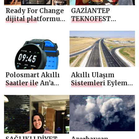
Ready For Change
GAZİANTEP
dijital platformu
TEKNOFEST
Ekim’de açılıyor
RUHUNA UYGUN
BİR ŞEHİR
Polosmart Akıllı
Akıllı Ulaşım
Saatler ile An’a
Sistemleri Eylem
İmzanızı Atın
Planı açıklanacak