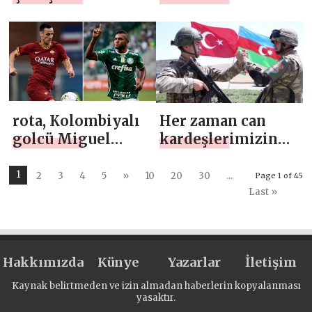
SPOR MORALİ
geçtiğimiz 5 ay
içinde %28,7
büyüme
gerçekleşti
rota, Kolombiyalı
Her zaman can
golcü Miguel
kardeşlerimizin
Borja’ya çevrilecek
yanındayız
1
2
3
4
5
»
10
20
30
...
Page 1 of 45
Last »
Hakkımızda
Künye
Yazarlar
İletişim
Kaynak belirtmeden ve izin almadan haberlerin kopyalanması
yasaktır.