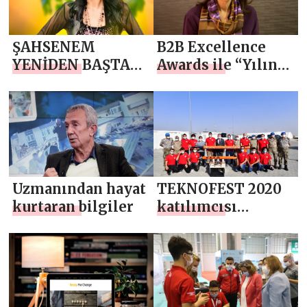
ŞAHSENEM
B2B Excellence
YENİDEN BAŞTAN
Awards ile “Yılın
BAŞLIYOR
En İtibarlı İş
Ortakları”
açıklanacak
Uzmanından hayat
TEKNOFEST 2020
kurtaran bilgiler
katılımcısı
öğrenciler,
savunma
alanındaki
projelerini Bab’da
tanıttı