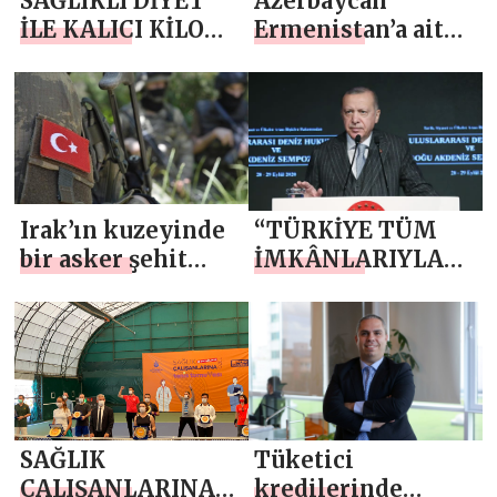
SAĞLIKLI DİYET
Azerbaycan
İLE KALICI KİLO
Ermenistan’a ait
VERMENİN
400’den fazla
FORMÜLÜ
hedefi ateş altına
aldı
Irak’ın kuzeyinde
“TÜRKİYE TÜM
bir asker şehit
İMKÂNLARIYLA
oldu
AZERBAYCAN’IN
YANINDA OLMAYI
SÜRDÜRECEK”
SAĞLIK
Tüketici
ÇALIŞANLARINA
kredilerinde