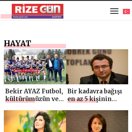
HAYAT
Bekir AYAZ Futbol,
Bir kadavra bağışı
kültürümüzün ve
en az 5 kişinin
günlük
hayatını
hayatımızın bir
kurtarırken
parçasıdır