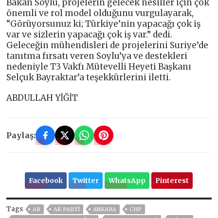
Bakan Soylu, projelerin gelecek nesiller için çok
önemli ve rol model olduğunu vurgulayarak,
“Görüyorsunuz ki; Türkiye’nin yapacağı çok iş
var ve sizlerin yapacağı çok iş var.” dedi.
Geleceğin mühendisleri de projelerini Suriye’de
tanıtma fırsatı veren Soylu’ya ve destekleri
nedeniyle T3 Vakfı Mütevelli Heyeti Başkanı
Selçuk Bayraktar’a teşekkürlerini iletti.
ABDULLAH YİĞİT
Paylaş:
Facebook
Twitter
WhatsApp
Pinterest
Tags
AB
AK PARTİ
ANKARA
CHP