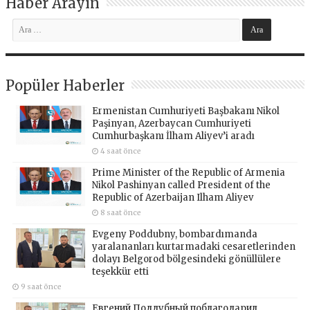
Haber Arayın
Popüler Haberler
Ermenistan Cumhuriyeti Başbakanı Nikol
Paşinyan, Azerbaycan Cumhuriyeti
Cumhurbaşkanı İlham Aliyev’i aradı
4 saat önce
Prime Minister of the Republic of Armenia
Nikol Pashinyan called President of the
Republic of Azerbaijan Ilham Aliyev
8 saat önce
Evgeny Poddubny, bombardımanda
yaralananları kurtarmadaki cesaretlerinden
dolayı Belgorod bölgesindeki gönüllülere
teşekkür etti
9 saat önce
Евгений Поддубный поблагодарил