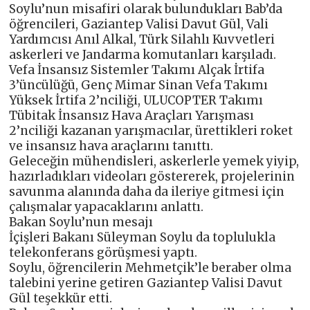
Soylu’nun misafiri olarak bulundukları Bab’da
öğrencileri, Gaziantep Valisi Davut Gül, Vali
Yardımcısı Anıl Alkal, Türk Silahlı Kuvvetleri
askerleri ve Jandarma komutanları karşıladı.
Vefa İnsansız Sistemler Takımı Alçak İrtifa
3’üncülüğü, Genç Mimar Sinan Vefa Takımı
Yüksek İrtifa 2’nciliği, ULUCOPTER Takımı
Tübitak İnsansız Hava Araçları Yarışması
2’nciliği kazanan yarışmacılar, ürettikleri roket
ve insansız hava araçlarını tanıttı.
Geleceğin mühendisleri, askerlerle yemek yiyip,
hazırladıkları videoları göstererek, projelerinin
savunma alanında daha da ileriye gitmesi için
çalışmalar yapacaklarını anlattı.
Bakan Soylu’nun mesajı
İçişleri Bakanı Süleyman Soylu da toplulukla
telekonferans görüşmesi yaptı.
Soylu, öğrencilerin Mehmetçik’le beraber olma
talebini yerine getiren Gaziantep Valisi Davut
Gül teşekkür etti.