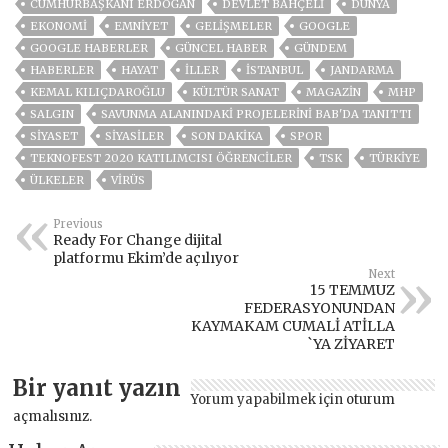
CUMHURBAŞKANI ERDOĞAN
DEVLET BAHÇELİ
DÜNYA
EKONOMİ
EMNİYET
GELIŞMELER
GOOGLE
GOOGLE HABERLER
GÜNCEL HABER
GÜNDEM
HABERLER
HAYAT
İLLER
ISTANBUL
JANDARMA
KEMAL KILIÇDAROĞLU
KÜLTÜR SANAT
MAGAZİN
MHP
SALGIN
SAVUNMA ALANINDAKI PROJELERINI BAB'DA TANITTI
SİYASET
SİYASİLER
SON DAKIKA
SPOR
TEKNOFEST 2020 KATILIMCISI ÖĞRENCILER
TSK
TÜRKİYE
ÜLKELER
VIRÜS
Previous
Ready For Change dijital
platformu Ekim’de açılıyor
Next
15 TEMMUZ
FEDERASYONUNDAN
KAYMAKAM CUMALİ ATİLLA
`YA ZİYARET
Bir yanıt yazın
Yorum yapabilmek için
oturum
açmalısınız
.