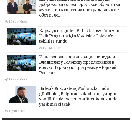
добровольцев Белгородской области за
мужество в спасении пострадавших от
обстрелов
10 saat önce
Kapsayıcı örgütler, Birleşik Rusya’nın yeni
Halk Programı için Vladislav Golovin’e
teklifler sundu
13 saat önce
Инклюзивные организации передали
Владиславу Головину предложения в
новую Народную программу «Единой
России»
18 saat önce
Birleşik Rusya Genç Muhafızları’ndan
gönüllüler, Belgorod sakinlerine yangın
söndürücüler ve jeneratörler konusunda
yardımcı olacak
1 gün önce