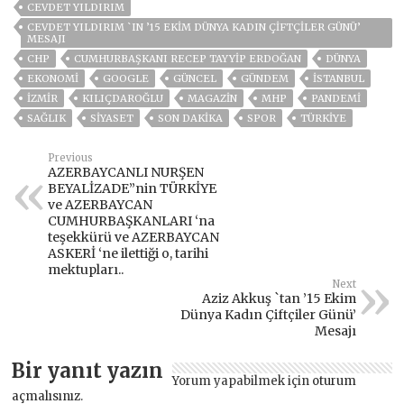
CEVDET YILDIRIM
CEVDET YILDIRIM `IN ’15 EKIM DÜNYA KADIN ÇIFTÇILER GÜNÜ’
MESAJI
CHP
CUMHURBAŞKANI RECEP TAYYIP ERDOĞAN
DÜNYA
EKONOMİ
GOOGLE
GÜNCEL
GÜNDEM
ISTANBUL
İZMIR
KILIÇDAROĞLU
MAGAZİN
MHP
PANDEMİ
SAĞLIK
SİYASET
SON DAKIKA
SPOR
TÜRKİYE
Previous
AZERBAYCANLI NURŞEN
BEYALİZADE”nin TÜRKİYE
ve AZERBAYCAN
CUMHURBAŞKANLARI ‘na
teşekkürü ve AZERBAYCAN
ASKERİ ‘ne ilettiği o, tarihi
mektupları..
Next
Aziz Akkuş `tan ’15 Ekim
Dünya Kadın Çiftçiler Günü’
Mesajı
Bir yanıt yazın
Yorum yapabilmek için
oturum
açmalısınız
.