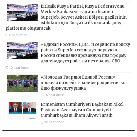
Birleşik Rusya Partisi, Rusya Federasyonu
Merkez Bankası ve iş arama hizmeti
SuperJob, Sovyet Askeri Bölgesi gazilerinin
istihdamı için Rusya’da ilk uzmanlaşmış
platformu oluşturacak
6 saat önce
«Единая Россия», ЦБСТ и сервис по поиску
работы SuperJob создадут первую в
России специализированную платформу
для трудоустройства ветеранов СВО
10 saat önce
«Молодая Гвардия Единой России»
провела по всей стране мероприятия ко
Дню физкультурника
16 saat önce
Ermenistan Cumhuriyeti Başbakanı Nikol
Paşinyan, Azerbaycan Cumhuriyeti
Cumhurbaşkanı İlham Aliyev’i aradı
20 saat önce