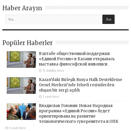
Haber Arayın
Popüler Haberler
В штабе общественной поддержки
«Единой России» в Казани открылась
выставка философской живописи
31 dakika önce
Kazan’daki Birleşik Rusya Halk Destekleme
Genel Merkezi’nde felsefi resimlerden
oluşan bir sergi açıldı
3 saat önce
Владислав Головин: Новая Народная
программа «Единой России» будет
ориентирована на развитие
технологического суверенитета и ОПК
6 saat önce