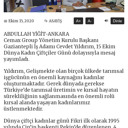
🔊
📅 Ekim 15, 2020
📂 ASAYİŞ
A+
A-
Dinle
ABDULLAH YİĞİT-ANKARA
Cemax Group Yönetim Kurulu Başkanı
Gaziantepli İş Adamı Cevdet Yıldırım, 15 Ekim
Dünya Kadın Çiftçiler Günü dolayısıyla mesaj
yayımladı.
Yıldırım, Gelişmekte olan birçok ülkede tarımsal
işgücünün en önemli kaynağını kadınlar
oluşturmaktadır. Gerek dünyada gerekse
Türkiye’de tarımsal üretimin ve kırsal hayatın
sürekliliğinin sağlanmasında en önemli rolü
kırsal alanda yaşayan kadınlarımız
üstlenmektedir.
Dünya çiftçi kadınlar günü Fikri ilk olarak 1995
yılında Çin’in başkenti Pekin’de düzenlenen, 4.