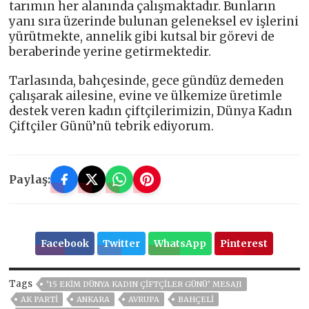
tarımın her alanında çalışmaktadır. Bunların
yanı sıra üzerinde bulunan geleneksel ev işlerini
yürütmekte, annelik gibi kutsal bir görevi de
beraberinde yerine getirmektedir.
Tarlasında, bahçesinde, gece gündüz demeden
çalışarak ailesine, evine ve ülkemize üretimle
destek veren kadın çiftçilerimizin, Dünya Kadın
Çiftçiler Günü’nü tebrik ediyorum.
Paylaş:
Facebook
Twitter
WhatsApp
Pinterest
Tags
’15 EKIM DÜNYA KADIN ÇIFTÇILER GÜNÜ’ MESAJI
AK PARTİ
ANKARA
AVRUPA
BAHÇELİ