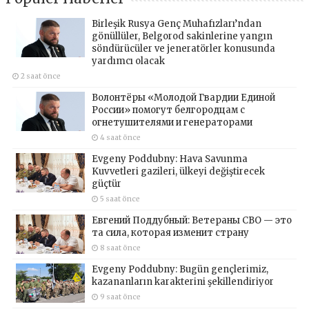
Birleşik Rusya Genç Muhafızları’ndan
gönüllüler, Belgorod sakinlerine yangın
söndürücüler ve jeneratörler konusunda
yardımcı olacak
2 saat önce
Волонтёры «Молодой Гвардии Единой
России» помогут белгородцам с
огнетушителями и генераторами
4 saat önce
Evgeny Poddubny: Hava Savunma
Kuvvetleri gazileri, ülkeyi değiştirecek
güçtür
5 saat önce
Евгений Поддубный: Ветераны СВО — это
та сила, которая изменит страну
8 saat önce
Evgeny Poddubny: Bugün gençlerimiz,
kazananların karakterini şekillendiriyor
9 saat önce