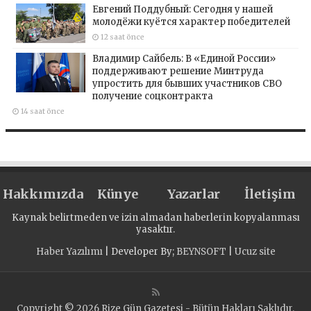
Евгений Поддубный: Сегодня у нашей
молодёжи куётся характер победителей
12 saat önce
Владимир Сайбель: В «Единой России»
поддерживают решение Минтруда
упростить для бывших участников СВО
получение соцконтракта
14 saat önce
Hakkımızda
Künye
Yazarlar
İletişim
Kaynak belirtmeden ve izin almadan haberlerin kopyalanması
yasaktır.
Haber Yazılımı
| Developer By;
BEYNSOFT
|
Ucuz site
Copyright © 2026 Rize Gün Gazetesi - Bütün Hakları Saklıdır.