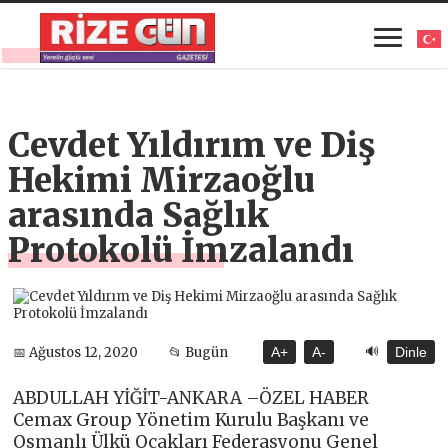
Cevdet Yıldırım ve Diş
Hekimi Mirzaoğlu
arasında Sağlık
Protokolü İmzalandı
🔊
📅 Ağustos 12, 2020
📂 Bugün
A+
A-
Dinle
ABDULLAH YİĞİT-ANKARA –ÖZEL HABER
Cemax Group Yönetim Kurulu Başkanı ve
Osmanlı Ülkü Ocakları Federasyonu Genel