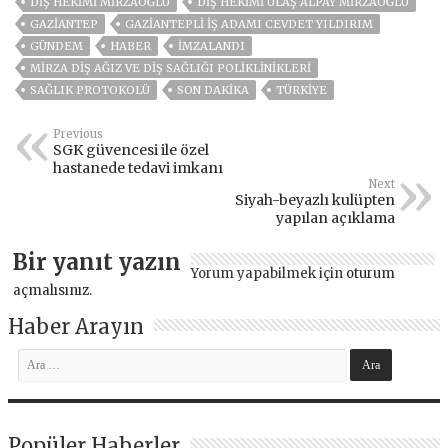
DIŞ HEKIMI MIRZAOĞLU
DIŞ HEKIMI ULAŞ ALPAY MIRZAOĞLU
GAZIANTEP
GAZIANTEPLI İŞ ADAMI CEVDET YILDIRIM
GÜNDEM
HABER
İMZALANDI
MIRZA DIŞ AĞIZ VE DIŞ SAĞLIĞI POLIKLINIKLERI
SAĞLIK PROTOKOLÜ
SON DAKIKA
TÜRKİYE
Previous
SGK güvencesi ile özel
hastanede tedavi imkanı
Next
Siyah-beyazlı kulüpten
yapılan açıklama
Bir yanıt yazın
Yorum yapabilmek için
oturum
açmalısınız
.
Haber Arayın
Popüler Haberler