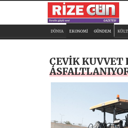
DÜNYA
EKONOMİ
GÜNDEM
KÜLT
ÇEVİK KUVVET
ASFALTLANIYO