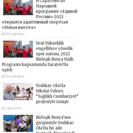
В Саратове по
Народной
программе «Единой
России»-2021
открылся адаптивный спортзал
«Новая высота»
20 saat önce
Yeni Yükseklik
engellilere yönelik
spor salonu, 2021
Birleşik Rusya Halk
Programı kapsamında Saratov’da
açıldı
23 saat önce
Yoshkar-Ola’da
Nikolai Valuev,
“Sağlıklı Cumhuriyet”
projesiyle tanıştı
1 gün önce
Birleşik Rusya’nın
girişimiyle Yoshkar-
Ola’da bir aile