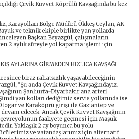
 açıldığı Çevik Kuvvet Köprülü Kavşağında bu kez
ldız, Karayolları Bölge Müdürü Ökkeş Ceylan, AK
ayuk ve teknik ekiple birlikte yan yollarda
i inceleyen Başkan Beyazgül, çalışmaların
en 2 aylık süreyle yol kapatma işlemi için
KIŞ AYLARINA GİRMEDEN HIZLICA KAVŞAĞI
üresince biraz rahatsızlık yaşayabileceğinin
yazgül, “Şu anda Çevik Kuvvet Kavşağındayız.
vşağının Şanlıurfa-Diyarbakır ana arteri
 Şimdi yan kolları dediğimiz servis yollarında ise
 Otogar ve Karaköprü girişi ile Gaziantep ve
zla devam edecek. Ancak Çevik Kuvvet Kavşağının
çevreyolunun faaliyete geçmesi için Maşuk
ir. Yaklaşık 2 ay boyunca bu yolu
cülerimiz ve vatandaşlarımız için alternatif