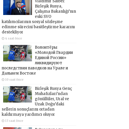
Vladimir Saibel:
Birleşik Rusya,
Çalışma Bakanlığı’nın
eski SVO
katılımcılarının sosyal sözleşme
edinme sürecini basitleştirme kararını
destekliyor
4 saat önce
Волонтёры
«Молодой Гвардии
Единой России»
ликвидируют
последствия паводков на Урале и
Дальнем Востоке
10 saat önce
Birleşik Rusya Genç
Muhafızları’ndan
gönüllüler, Ural ve
Uzak Doğu’daki
sellerin sonuçlarını ortadan
kaldırmaya yardımcı oluyor
13 saat önce