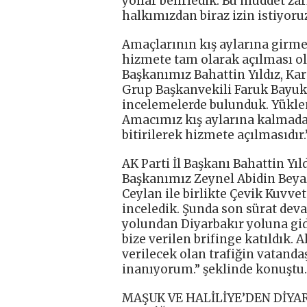
yollar belirledik. Bu müddet zar
halkımızdan biraz izin istiyoruz
Amaçlarının kış aylarına girm
hizmete tam olarak açılması ol
Başkanımız Bahattin Yıldız, Kar
Grup Başkanvekili Faruk Bayuk 
incelemelerde bulunduk. Yükleni
Amacımız kış aylarına kalmad
bitirilerek hizmete açılmasıdır.
AK Parti İl Başkanı Bahattin Yı
Başkanımız Zeynel Abidin Beya
Ceylan ile birlikte Çevik Kuvve
inceledik. Şunda son sürat dev
yolundan Diyarbakır yoluna gide
bize verilen brifinge katıldık. A
verilecek olan trafiğin vatanda
inanıyorum.” şeklinde konuştu.
MAŞUK VE HALİLİYE’DEN DİYAR