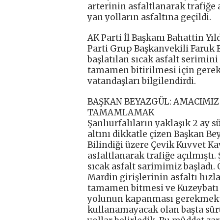
arterinin asfaltlanarak trafiğe
yan yolların asfaltına geçildi.
AK Parti İl Başkanı Bahattin Yı
Parti Grup Başkanvekili Faruk B
başlatılan sıcak asfalt serimin
tamamen bitirilmesi için gerek
vatandaşları bilgilendirdi.
BAŞKAN BEYAZGÜL: AMACIMIZ 
TAMAMLAMAK
Şanlıurfalıların yaklaşık 2 ay s
altını dikkatle çizen Başkan Be
Bilindiği üzere Çevik Kuvvet Ka
asfaltlanarak trafiğe açılmıştı.
sıcak asfalt sarimimiz başladı.
Mardin girişlerinin asfaltı hı
tamamen bitmesi ve Kuzeybatı 
yolunun kapanması gerekmekted
kullanamayacak olan başta sürü