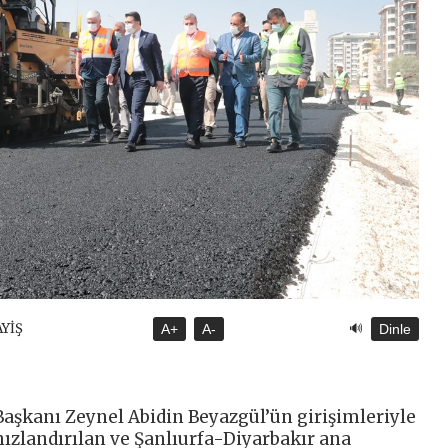
🔊
AYİŞ
A+
A-
Dinle
Başkanı Zeynel Abidin Beyazgül’ün girişimleriyle
hızlandırılan ve Şanlıurfa-Diyarbakır ana