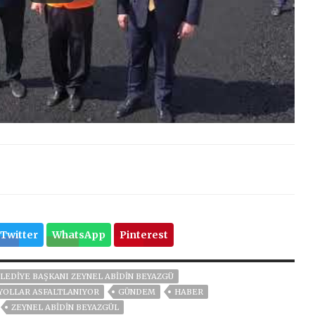
Twitter
WhatsApp
Pinterest
LEDIYE BAŞKANI ZEYNEL ABIDIN BEYAZGÜ
 YOLLAR ASFALTLANIYOR
GÜNDEM
HABER
ZEYNEL ABİDİN BEYAZGÜL