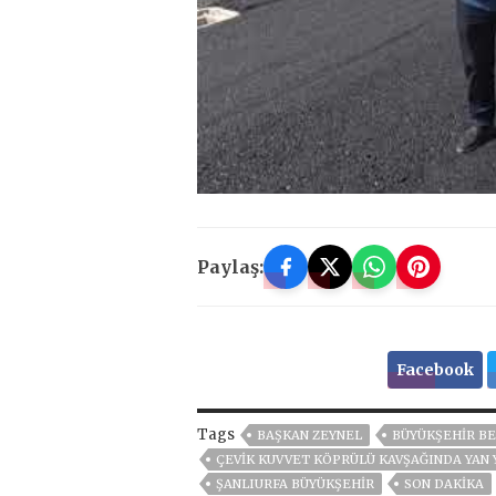
Paylaş:
Facebook
Tags
BAŞKAN ZEYNEL
BÜYÜKŞEHIR BE
ÇEVİK KUVVET KÖPRÜLÜ KAVŞAĞINDA YAN
ŞANLIURFA BÜYÜKŞEHİR
SON DAKIKA