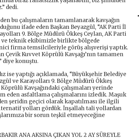
fında biraz rahatsızlık yaşanabilir, biz şimdiden
.” dedi.
eden bu çalışmaların tamamlanarak kavşağın
duğunu ifade eden Başkan Beyazgül, “AK Parti İl
ayolları 9. Bölge Müdürü Ökkeş Ceylan, AK Parti
ve teknik ekibimizle birlikte bölgede
ci firma temsilcileriyle görüş alışverişi yaptık.
an Çevik Kuvvet Köprülü Kavşağı’nın tamamen
” diye konuştu.
ldız ise yaptığı açıklamada, “Büyükşehir Belediye
zgül ve Karayolları 9. Bölge Müdürü Ökkeş
t Köprülü Kavşağındaki çalışmaları yerinde
am eden asfaltlama çalışmalarını izledik. Maşuk
n şeridin geçici olarak kapatılması ile ilgili
lternatif yolları gördük. İnşallah tali yollardan
şlarımıza bir sorun teşkil etmeyeceğine
BAKIR ANA AKSINA ÇIKAN YOL 2 AY SÜREYLE