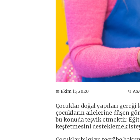
📅 Ekim 15, 2020
📂 AS
Çocuklar doğal yapıları gereği
çocukların ailelerine düşen gö
bu konuda teşvik etmektir. Eği
keşfetmesini desteklemek istey
Çocuklar bilgi ve tecrübe bakı