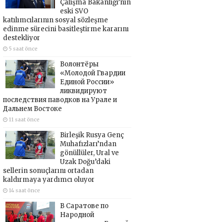
Çalışma Bakanlığı’nın
eski SVO
katılımcılarının sosyal sözleşme
edinme sürecini basitleştirme kararını
destekliyor
5 saat önce
Волонтёры
«Молодой Гвардии
Единой России»
ликвидируют
последствия паводков на Урале и
Дальнем Востоке
11 saat önce
Birleşik Rusya Genç
Muhafızları’ndan
gönüllüler, Ural ve
Uzak Doğu’daki
sellerin sonuçlarını ortadan
kaldırmaya yardımcı oluyor
14 saat önce
В Саратове по
Народной