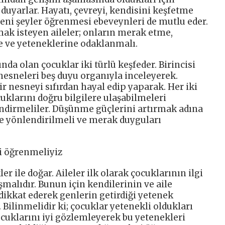
 duyarlar. Hayatı, çevreyi, kendisini keşfetme
 yeni şeyler öğrenmesi ebeveynleri de mutlu eder.
mak isteyen aileler; onların merak etme,
e ve yeteneklerine odaklanmalı.
a olan çocuklar iki türlü keşfeder. Birincisi
nesneleri beş duyu organıyla inceleyerek.
ir nesneyi sıfırdan hayal edip yaparak. Her iki
uklarını doğru bilgilere ulaşabilmeleri
ndirmeliler. Düşünme güçlerini artırmak adına
ye yönlendirilmeli ve merak duyguları
ni öğrenmeliyiz
 ile doğar. Aileler ilk olarak çocuklarının ilgi
malıdır. Bunun için kendilerinin ve aile
dikkat ederek genlerin getirdiği yetenek
. Bilinmelidir ki; çocuklar yetenekli oldukları
çocuklarını iyi gözlemleyerek bu yetenekleri