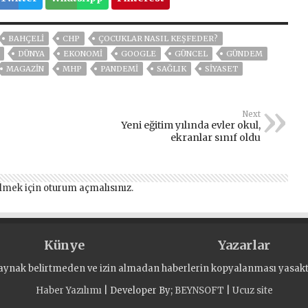
BAHÇELİ
CHP
ÇOCUKLAR NASIL KEŞFEDER?
DÜNYA
EKONOMİ
GOOGLE
GÜNCEL
GÜNDEM
MAGAZİN
MHP
PANDEMİ
SAĞLIK
SİYASET
Next
Yeni eğitim yılında evler okul,
ekranlar sınıf oldu
lmek için
oturum açmalısınız
.
Künye
Yazarlar
aynak belirtmeden ve izin almadan haberlerin kopyalanması yasaktı
Haber Yazılımı
| Developer By;
BEYNSOFT
|
Ucuz site