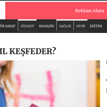
Reklam Alanı
ÜR SANAT
SİYASET
MAGAZİN
SAĞLIK
SPOR
EĞİTİM
IL KEŞFEDER?