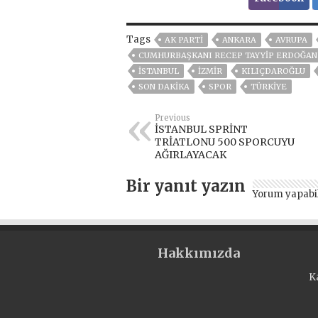
Tags
AK PARTİ
ANKARA
AVRUPA
CUMHURBAŞKANI RECEP TAYYIP ERDOĞAN
ISTANBUL
İZMIR
KILIÇDAROĞLU
SON DAKIKA
SPOR
TÜRKİYE
Previous
İSTANBUL SPRİNT
TRİATLONU 500 SPORCUYU
AĞIRLAYACAK
Bir yanıt yazın
Yorum yapabi
Hakkımızda
K