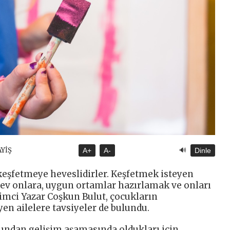
🔊
AYİŞ
A+
A-
Dinle
 keşfetmeye heveslidirler. Keşfetmek isteyen
rev onlara, uygun ortamlar hazırlamak ve onları
timci Yazar Coşkun Bulut, çocukların
en ailelere tavsiyeler de bulundu.
mından gelişim aşamasında oldukları için