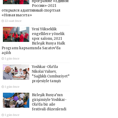
программе «Единой
России»-2021
открылся адаптивный спортзал
«Новая высота»
22 saat önce
Yeni Yükseklik
engellilere yönelik
spor salonu, 2021
Birleşik Rusya Halk
Programı kapsamında Saratov’da
açıldı
1 gün önce
Yoshkar-Ola’da
Nikolai Valuev,
“Sağlıklı Cumhuriyet”
projesiyle tanıştı
1 gün önce
Birleşik Rusya’nın
girişimiyle Yoshkar-
Ola’da bir aile
festivali düzenlendi
1 gün önce