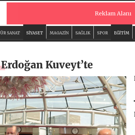
Reklam Alanı
ÜR SANAT
SİYASET
MAGAZİN
SAĞLIK
SPOR
EĞİTİM
Erdoğan Kuveyt’te