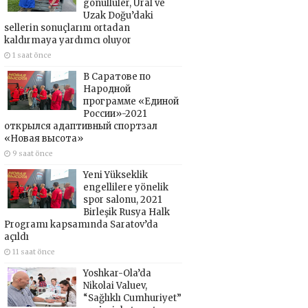
gönüllüler, Ural ve
Uzak Doğu’daki
sellerin sonuçlarını ortadan
kaldırmaya yardımcı oluyor
1 saat önce
В Саратове по
Народной
программе «Единой
России»-2021
открылся адаптивный спортзал
«Новая высота»
9 saat önce
Yeni Yükseklik
engellilere yönelik
spor salonu, 2021
Birleşik Rusya Halk
Programı kapsamında Saratov’da
açıldı
11 saat önce
Yoshkar-Ola’da
Nikolai Valuev,
“Sağlıklı Cumhuriyet”