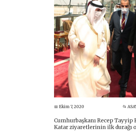
📅 Ekim 7, 2020
📂 ASA
Cumhurbaşkanı Recep Tayyip Er
Katar ziyaretlerinin ilk durağı o