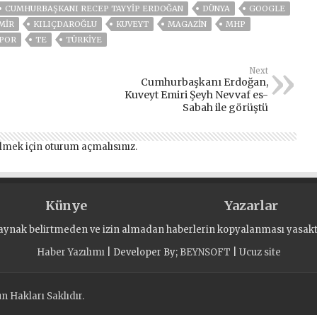
CUMHURBAŞKANI RECEP TAYYIP ERDOĞAN
DÜNYA
GOOGLE
MIR
KILIÇDAROĞLU
KUVEYT
MAGAZİN
MHP
POR
TE
TÜRKİYE
Next
Cumhurbaşkanı Erdoğan,
Kuveyt Emiri Şeyh Nevvaf es-
Sabah ile görüştü
lmek için
oturum açmalısınız
.
Künye
Yazarlar
aynak belirtmeden ve izin almadan haberlerin kopyalanması yasaktı
Haber Yazılımı
| Developer By;
BEYNSOFT
|
Ucuz site
 Hakları Saklıdır.