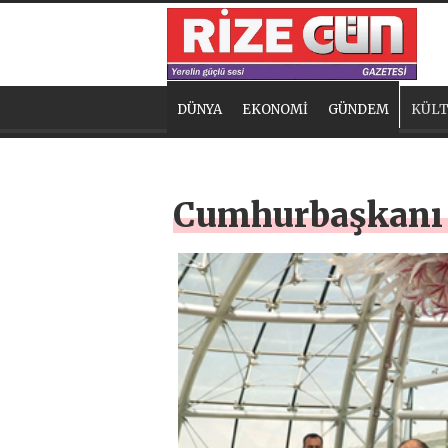
DÜNYA
EKONOMİ
GÜNDEM
KÜLT
Cumhurbaşkanı 