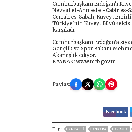
Cumhurbaşkanı Erdoğan’ı Kuvey
Nevvaf el-Ahmed el-Cabir es-Sa
Cerrah es-Sabah, Kuveyt Emirli
Türkiye’nin Kuveyt Büyükelçisi 
karşıladı.
Cumhurbaşkanı Erdoğan’a ziyare
Gençlik ve Spor Bakanı Mehme
Akar eşlik ediyor.
KAYNAK: www.tccb.gov.tr
Paylaş:
Facebook
Tags
AK PARTİ
ANKARA
AVRUPA