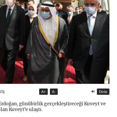
🔊
YİŞ
A+
A-
Dinle
doğan, günübirlik gerçekleştireceği Kuveyt ve
lan Kuveyt’e ulaştı.