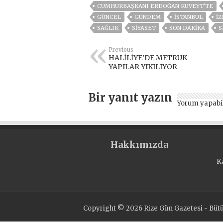
CUMHURBAŞKANI ERDOĞAN KUVEYT'TE
GÜNCEL
GÜNDEM
ISTANBUL
İZ
SAĞLIK
SİYASET
SON DAKIKA
S
Previous
HALİLİYE’DE METRUK
YAPILAR YIKILIYOR
Bir yanıt yazın
Yorum yapabi
Hakkımızda
K
Copyright © 2026 Rize Gün Gazetesi - Bütün