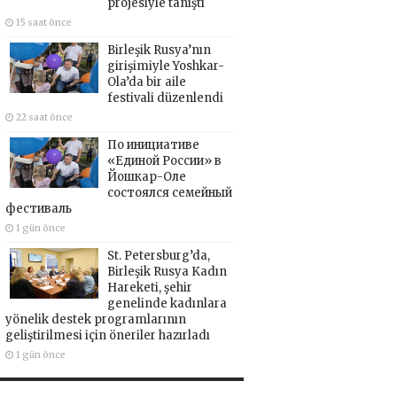
projesiyle tanıştı
15 saat önce
Birleşik Rusya’nın
girişimiyle Yoshkar-
Ola’da bir aile
festivali düzenlendi
22 saat önce
По инициативе
«Единой России» в
Йошкар-Оле
состоялся семейный
фестиваль
1 gün önce
St. Petersburg’da,
Birleşik Rusya Kadın
Hareketi, şehir
genelinde kadınlara
yönelik destek programlarının
geliştirilmesi için öneriler hazırladı
1 gün önce