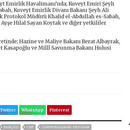
t Emirlik Havalimanı’nda; Kuveyt Emiri Şeyh
bah, Kuveyt Emirlik Divanı Bakanı Şeyh Ali
k Protokol Müdürü Khalid el-Abdullah es-Sabah,
Ayşe Hilal Sayan Koytak ve diğer yetkililer
tinde; Hazine ve Maliye Bakanı Berat Albayrak,
t Kasapoğlu ve Millî Savunma Bakanı Hulusi
Twitter
WhatsApp
Pinterest
BAHÇELİ
CHP
CUMHURBAŞKANI ERDOĞAN