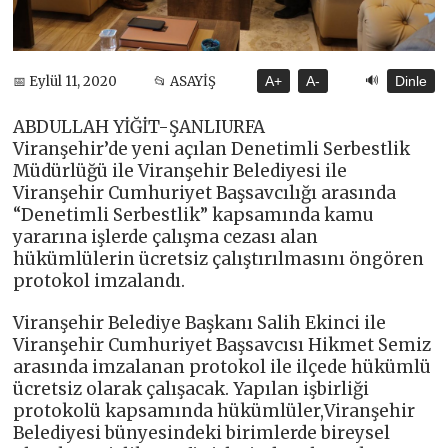
🔊
📅 Eylül 11, 2020
📂 ASAYİŞ
A+
A-
Dinle
ABDULLAH YİĞİT-ŞANLIURFA
Viranşehir’de yeni açılan Denetimli Serbestlik
Müdürlüğü ile Viranşehir Belediyesi ile
Viranşehir Cumhuriyet Başsavcılığı arasında
“Denetimli Serbestlik” kapsamında kamu
yararına işlerde çalışma cezası alan
hükümlülerin ücretsiz çalıştırılmasını öngören
protokol imzalandı.
Viranşehir Belediye Başkanı Salih Ekinci ile
Viranşehir Cumhuriyet Başsavcısı Hikmet Semiz
arasında imzalanan protokol ile ilçede hükümlü
ücretsiz olarak çalışacak. Yapılan işbirliği
protokolü kapsamında hükümlüler,Viranşehir
Belediyesi bünyesindeki birimlerde bireysel