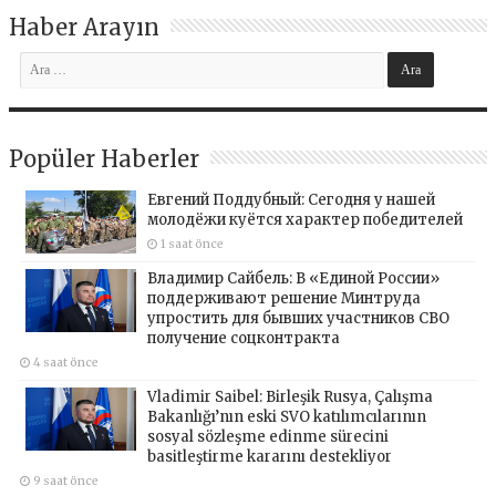
Haber Arayın
Popüler Haberler
Евгений Поддубный: Сегодня у нашей
молодёжи куётся характер победителей
1 saat önce
Владимир Сайбель: В «Единой России»
поддерживают решение Минтруда
упростить для бывших участников СВО
получение соцконтракта
4 saat önce
Vladimir Saibel: Birleşik Rusya, Çalışma
Bakanlığı’nın eski SVO katılımcılarının
sosyal sözleşme edinme sürecini
basitleştirme kararını destekliyor
9 saat önce