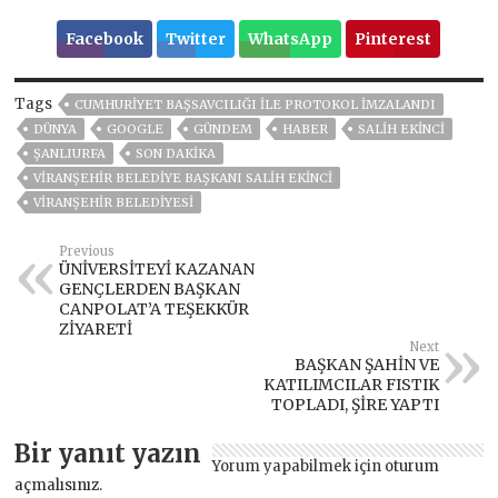
Facebook
Twitter
WhatsApp
Pinterest
Tags
CUMHURIYET BAŞSAVCILIĞI ILE PROTOKOL IMZALANDI
DÜNYA
GOOGLE
GÜNDEM
HABER
SALİH EKİNCİ
ŞANLIURFA
SON DAKIKA
VIRANŞEHIR BELEDIYE BAŞKANI SALİH EKINCI
VİRANŞEHİR BELEDİYESİ
Previous
ÜNİVERSİTEYİ KAZANAN
GENÇLERDEN BAŞKAN
CANPOLAT’A TEŞEKKÜR
ZİYARETİ
Next
BAŞKAN ŞAHİN VE
KATILIMCILAR FISTIK
TOPLADI, ŞİRE YAPTI
Bir yanıt yazın
Yorum yapabilmek için
oturum
açmalısınız
.