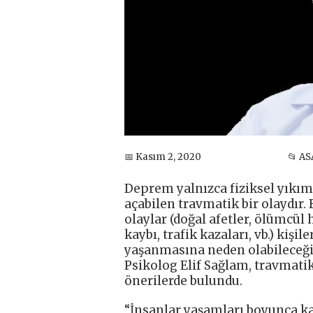
📅 Kasım 2, 2020
📂 AS
Deprem yalnızca fiziksel yıkım
açabilen travmatik bir olaydır
olaylar (doğal afetler, ölümcül h
kaybı, trafik kazaları, vb.) kişi
yaşanmasına neden olabileceğin
Psikolog Elif Sağlam, travmati
önerilerde bulundu.
“İnsanlar yaşamları boyunca ka