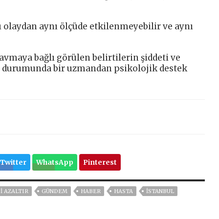
ı olaydan aynı ölçüde etkilenmeyebilir ve aynı
vmaya bağlı görülen belirtilerin şiddeti ve
 durumunda bir uzmandan psikolojik destek
Twitter
WhatsApp
Pinterest
I AZALTIR
GÜNDEM
HABER
HASTA
ISTANBUL