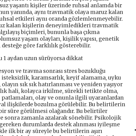
uz yaşantı kişiler üzerinde ruhsal anlamda bir
unun yanında, aynı travmatik olaya maruz kalan
ruhsal etkileri aynı oranda gözlemlenmeyebilir.
z kalan kişilerin deneyimledikleri travmatik
lgılayış biçimleri, bununla başa çıkma
olumsuz yaşam olayları, kişilik yapısı, genetik
 desteğe göre farklılık gösterebilir.
u 1 aydan uzun sürüyorsa dikkat
esyon ve travma sonrası stres bozukluğu
, isteksizlik, karamsarlık, keyif alamama, uyku
, olayın sık sık hatırlanması ve yeniden yaşıyor
ık hali, kolayca irkilme, sürekli tetikte olma,
ke patlamaları, olay ve onunla ilgili uyaranlardan
 ilişkilerde bozulma görülebilir. Bu belirtilerin
r süre görülmesi olağandır. Bu belirtiler
e sonra zamanla azalarak sönebilir. Psikolojik
e gereken durumlarda destek alınması iyileşme
e ilk bir ay süreyle bu belirtilerin aşırı