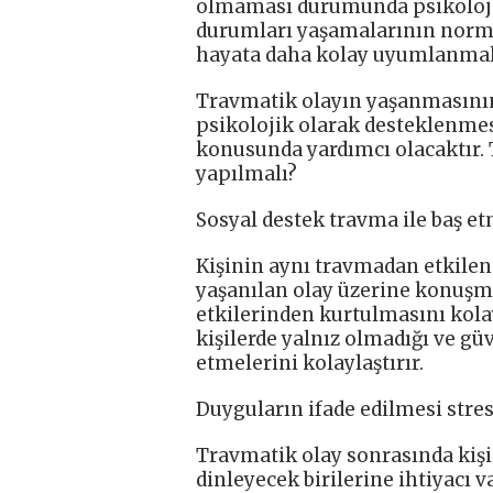
olmaması durumunda psikolojik
durumları yaşamalarının normal
hayata daha kolay uyumlanmala
Travmatik olayın yaşanmasının
psikolojik olarak desteklenmes
konusunda yardımcı olacaktır.
yapılmalı?
Sosyal destek travma ile baş et
Kişinin aynı travmadan etkilene
yaşanılan olay üzerine konuşm
etkilerinden kurtulmasını kolay
kişilerde yalnız olmadığı ve gü
etmelerini kolaylaştırır.
Duyguların ifade edilmesi stresi
Travmatik olay sonrasında kişi
dinleyecek birilerine ihtiyacı va