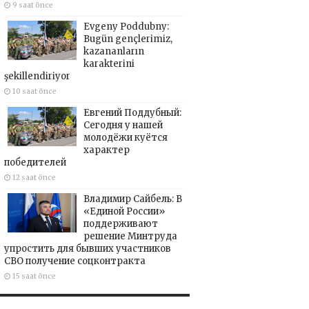
9 saat önce
Evgeny Poddubny:
Bugün gençlerimiz,
kazananların
karakterini
şekillendiriyor
10 saat önce
Евгений Поддубный:
Сегодня у нашей
молодёжи куётся
характер
победителей
12 saat önce
Владимир Сайбель: В
«Единой России»
поддерживают
решение Минтруда
упростить для бывших участников
СВО получение соцконтракта
15 saat önce