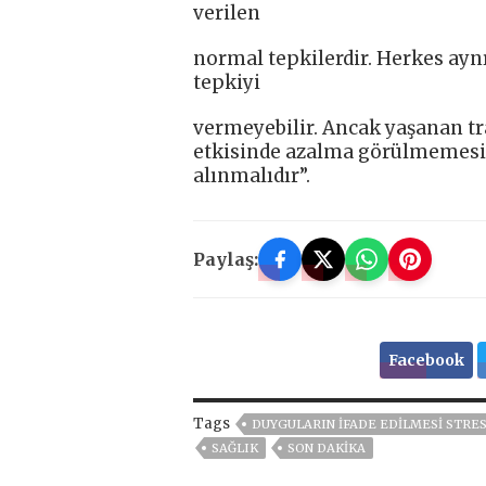
verilen
normal tepkilerdir. Herkes ayn
tepkiyi
vermeyebilir. Ancak yaşanan tra
etkisinde azalma görülmemesi
alınmalıdır”.
Paylaş:
Facebook
Tags
DUYGULARIN IFADE EDILMESI STRES
SAĞLIK
SON DAKIKA