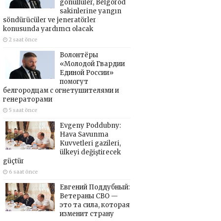
gönüllüler, Belgorod
sakinlerine yangın
söndürücüler ve jeneratörler
konusunda yardımcı olacak
2 saat önce
Волонтёры
«Молодой Гвардии
Единой России»
помогут
белгородцам с огнетушителями и
генераторами
5 saat önce
Evgeny Poddubny:
Hava Savunma
Kuvvetleri gazileri,
ülkeyi değiştirecek
güçtür
6 saat önce
Евгений Поддубный:
Ветераны СВО —
это та сила, которая
изменит страну