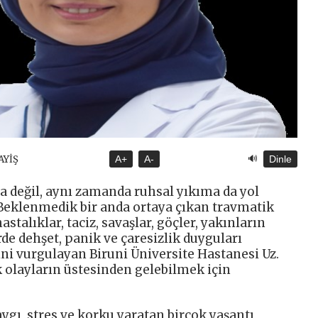
🔊
AYİŞ
A+
A-
Dinle
a değil, aynı zamanda ruhsal yıkıma da yol
. Beklenmedik bir anda ortaya çıkan travmatik
astalıklar, taciz, savaşlar, göçler, yakınların
lerde dehşet, panik ve çaresizlik duyguları
i vurgulayan Biruni Üniversite Hastanesi Uz.
k olayların üstesinden gelebilmek için
ygı, stres ve korku yaratan birçok yaşantı