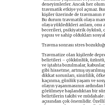
deneyimlerler. Ancak her olums
travmatik etkiye yol açmaz. B
kişiler üzerinde de travmanın 
Bu durum travmatik olaya maru
olaya yükledikleri anlam, onu a
becerileri, psikiyatrik öyküsü, 
yapısı ve sahip oldukları sosyal
Travma sonrası stres bozukluğ
Travmatize olan kişilerde depr
belirtileri – çökkünlük, üzüntü
ve iştahta bozulmalar, kabuslar
gibi hissetme, artmış uyarılmışl
dikkat sorunları, sinirlilik, öf
kaçınma, günlük yaşam ve sosyal
olayın yaşanmasının ardından bi
görülmeye başlandıktan bir sür
belirtilerin takibi ve müdahal
açısından çok önemlidir. Özellikl