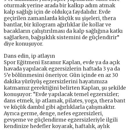
oturmak yerine arada bir kalkıp adım atmak
kalp sağlığı için de oldukça faydalıdır. Evde
geçirilen zamanlarda küçük su şişeleri, thera
bantlar, bir kilogram ağırlıklar ile kollar ve
bacakların çalıştırılması da kalp sağlığına katkı
sağlarken, bağışıklık sistemini de güçlendirir”
diye konuşuyor.
Dans edin, ip atlayın
Spor Eğitmeni Esranur Kaplan, evde ya da açık
havada yapılacak egzersizlerin haftada 3 ya da
5’e bölünmesini öneriyor. Gün içinde en az 30
dakika yürüyüş egzersizlerini hayatımıza
katmamız gerektiğini belirten Kaplan, şu şekilde
konuşuyor: “Evde yapılacak temel egzersizler;
dans etmek, ip atlamak, pilates, yoga, thera bant
ve küçük dambıl gibi ağırlıklarla çalışmaktır.
Ayrıca germe, denge, nefes egzersizleri,
gevşeme ve güçlendirme egzersizleriyle ilgili
kendinize hedefler koyarak, haftalık, aylık