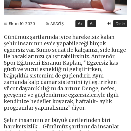
🔊
📅 Ekim 10, 2020
📂 ASAYİŞ
A+
A-
Dinle
Günümüz şartlarında iyice hareketsiz kalan
şehir insanının evde yapabileceği birçok
egzersiz var. Sumo squat ile kalçanızı, side lunge
ile bacaklarınızı çalıştırabilirsiniz. Antrenör,
Spor Eğitmeni Esranur Kaplan, “ Egzersiz kas
gücü ve vücut esnekliğini geliştirirken,
bağışıklık sistemini de güçlendirir. Aynı
zamanda kalp damar sistemini iyileştirirken
vücut dayanıklılığını da artırır. Denge, nefes,
gevşeme ve güçlendirme egzersizleriyle ilgili
kendinize hedefler koyarak, haftalık- aylık
programlar yapmalısınız” diyor.
Şehir insanının en büyük dertlerinden biri
hareketsizlik… Günümüz şartlarında insanlar