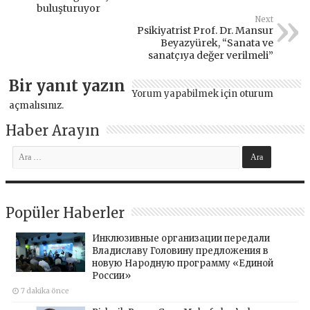
buluşturuyor
Next
Psikiyatrist Prof. Dr. Mansur
Beyazyürek, “Sanata ve
sanatçıya değer verilmeli”
Bir yanıt yazın
Yorum yapabilmek için
oturum
açmalısınız
.
Haber Arayın
Popüler Haberler
Инклюзивные организации передали
Владиславу Головину предложения в
новую Народную программу «Единой
России»
7 dakika önce