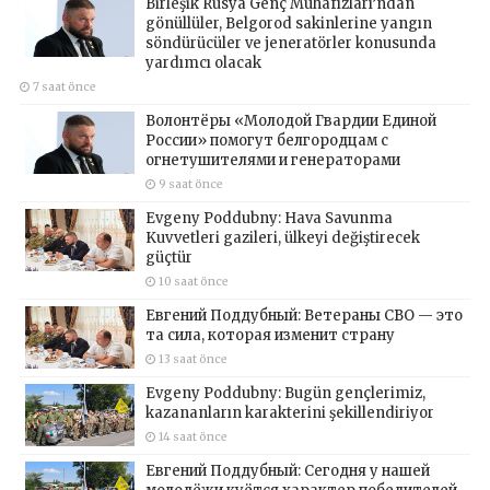
Birleşik Rusya Genç Muhafızları’ndan
gönüllüler, Belgorod sakinlerine yangın
söndürücüler ve jeneratörler konusunda
yardımcı olacak
7 saat önce
Волонтёры «Молодой Гвардии Единой
России» помогут белгородцам с
огнетушителями и генераторами
9 saat önce
Evgeny Poddubny: Hava Savunma
Kuvvetleri gazileri, ülkeyi değiştirecek
güçtür
10 saat önce
Евгений Поддубный: Ветераны СВО — это
та сила, которая изменит страну
13 saat önce
Evgeny Poddubny: Bugün gençlerimiz,
kazananların karakterini şekillendiriyor
14 saat önce
Евгений Поддубный: Сегодня у нашей