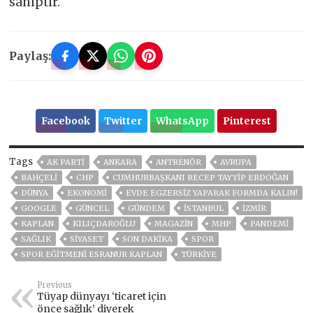
sahiptir.
Paylaş:
Facebook
Twitter
WhatsApp
Pinterest
Tags
AK PARTİ
ANKARA
ANTRENÖR
AVRUPA
BAHÇELİ
CHP
CUMHURBAŞKANI RECEP TAYYIP ERDOĞAN
DÜNYA
EKONOMİ
EVDE EGZERSIZ YAPARAK FORMDA KALIN!
GOOGLE
GÜNCEL
GÜNDEM
ISTANBUL
İZMIR
KAPLAN
KILIÇDAROĞLU
MAGAZİN
MHP
PANDEMİ
SAĞLIK
SİYASET
SON DAKIKA
SPOR
SPOR EĞITMENI ESRANUR KAPLAN
TÜRKİYE
Previous
Tüyap dünyayı ‘ticaret için
önce sağlık’ diyerek