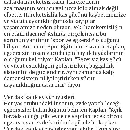
daha da hareketsiz kaldı. Hareketlerin
azalmasının sonucu yalnızca kilo almak değil
elbette. Hareketsizlik kas gücünü kaybetmemize
ve vücut dayanıklılığımızda kayıplar
yaşamamıza neden oluyor. Peki hareketsizliğin
en etkili ilacı ne? Aslında birçok insan bu
sorunun yanıtının ‘spor ve egzersiz’ olduğunu
biliyor. Antrenör, Spor Eğitmeni Esranur Kaplan,
egzersizin insan vücudu için büyük faydalarının
olduğunu belirtiyor. Kaplan, “Egzersiz kas gücü
ve vücut esnekliğini geliştirirken, bağışıklık
sistemini de güçlendirir. Aynı zamanda kalp
damar sistemini iyileştirirken vücut
dayanıklılığını da artırır” diyor.
5’er dakikalık ev yürüyüşleri
Her yaş grubundaki insanın, evde yapabileceği
egzersizler bulunduğunu belirten Kaplan, “Açık
havada olduğu gibi evde de yapılabilecek birçok
egzersiz var. Evde koridorda günde birkaç kez
5’er dakikalık yürüyüşler yapılabilir. Uzun süre