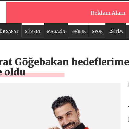
Reklam Alanı
ÜR SANAT
SİYASET
MAGAZİN
SAĞLIK
SPOR
EĞİTİM
at Göğebakan hedeflerime
 oldu