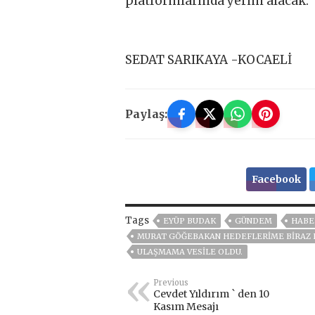
platformlarında yerini alacak.
SEDAT SARIKAYA -KOCAELİ
Paylaş:
Facebook
Tags
EYÜP BUDAK
GÜNDEM
HABE
MURAT GÖĞEBAKAN HEDEFLERIME BIRAZ 
ULAŞMAMA VESILE OLDU.
Previous
Cevdet Yıldırım ` den 10
Kasım Mesajı