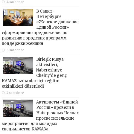
14 saat önce
В Санкт-
Петербурге
«Женское движение
Единой России»
сформировало предложения по
развитию городских программ
поддержки женщин
15 saat önce
Birleşik Rusya
aktivistleri,
Naberezhnye
Chelny’de genç
KAMAZ uzmanları için eğitim
etkinlikleri düzenledi
17 saat önce
Активисты «Единой
России» провели в
Набережных Челнах
просветительские
мероприятия для молодых
специалистов КАМАЗа