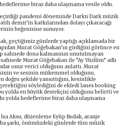
edeflerime biraz daha ulaşmama vesile oldu.
geçirdiği pandemi döneminde Darkn Dark müzik
 fatih demir’in katkılarından dolayı çıkaracağı
lerinin beğenisine sunuyor.
ak, geçtiğimiz günlerde yaptığı açıklamada bir
apıdan Murat Göğebakan’ın girdiğini görünce en
utup sahnede dona kalmasının unutulmayan
ı sahnede Murat Göğebakan ile “Ay Yüzlüm” adlı
dar onur verici olduğunu anlattı. Murat
sinin ve sesinin mükemmel olduğunu,
 doğru şekilde yansıttığını, kesinlikle
gerektiğini söylediğini de ekledi lanes booking
u yolda en büyük destekçisi olduğunu belirtti ve
tlu yolda hedeflerime biraz daha ulaşmama
öz İsa Aksu, düzenleme Eyüp Budak, aranje
mba şarkı, önümüzdeki günlerde tüm müzik