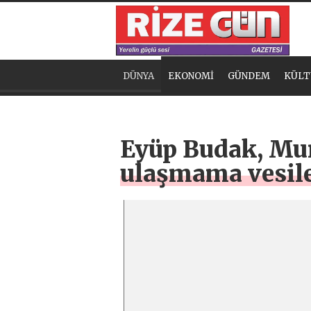
DÜNYA
EKONOMİ
GÜNDEM
KÜLT
Eyüp Budak, Mur
ulaşmama vesile