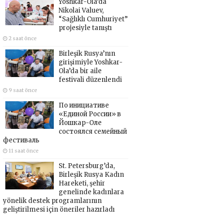
Yoshkar-Ola’da
Nikolai Valuev,
“Sağlıklı Cumhuriyet”
projesiyle tanıştı
2 saat önce
Birleşik Rusya’nın
girişimiyle Yoshkar-
Ola’da bir aile
festivali düzenlendi
9 saat önce
По инициативе
«Единой России» в
Йошкар-Оле
состоялся семейный
фестиваль
11 saat önce
St. Petersburg’da,
Birleşik Rusya Kadın
Hareketi, şehir
genelinde kadınlara
yönelik destek programlarının
geliştirilmesi için öneriler hazırladı