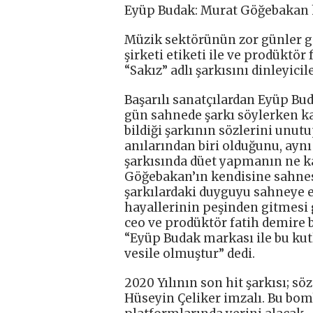
Eyüp Budak: Murat Göğebakan h
Müzik sektörünün zor günler 
şirketi etiketi ile ve prodüktör
“Sakız” adlı şarkısını dinleyici
Başarılı sanatçılardan Eyüp Bud
gün sahnede şarkı söylerken k
bildiği şarkının sözlerini un
anılarından biri olduğunu, ayn
şarkısında düet yapmanın ne ka
Göğebakan’ın kendisine sahne
şarkılardaki duyguyu sahneye en
hayallerinin peşinden gitmesi 
ceo ve prodüktör fatih demire b
“Eyüp Budak markası ile bu ku
vesile olmuştur” dedi.
2020 Yılının son hit şarkısı; s
Hüseyin Çeliker imzalı. Bu bo