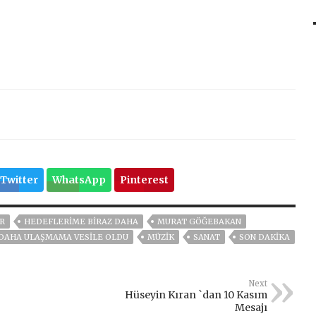
Twitter
WhatsApp
Pinterest
R
HEDEFLERIME BIRAZ DAHA
MURAT GÖĞEBAKAN
DAHA ULAŞMAMA VESILE OLDU
MÜZIK
SANAT
SON DAKIKA
Next
Hüseyin Kıran `dan 10 Kasım
Mesajı