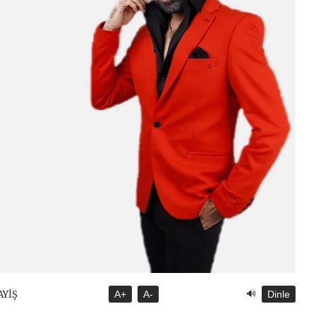
🔊
AYİŞ
A+
A-
Dinle