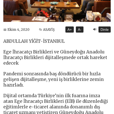
🔊
📅 Ekim 4, 2020
📂 ASAYİŞ
A+
A-
Dinle
ABDULLAH YİĞİT-İSTANBUL
Ege İhracatçı Birlikleri ve Güneydoğu Anadolu
İhracatçı Birlikleri dijitalleşmede ortak hareket
edecek
Pandemi sonrasında baş döndürücü bir hızla
gelişen dijitalleşme, yeni iş birliklerine zemin
hazırladı.
Dijital ortamda Türkiye’nin ilk fuarına imza
atan Ege İhracatçı Birlikleri (EİB) ile düzenlediği
eğitimlerle e-ticaret alanında donanımlı dış
ticaret uzmanı yetiştiren Güneydoğu Anadolu