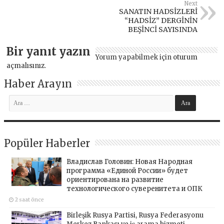
Next
SANATIN HADSİZLERİ
“HADSİZ” DERGİNİN
BEŞİNCİ SAYISINDA
Bir yanıt yazın
Yorum yapabilmek için
oturum
açmalısınız
.
Haber Arayın
Popüler Haberler
Владислав Головин: Новая Народная
программа «Единой России» будет
ориентирована на развитие
технологического суверенитета и ОПК
2 saat önce
Birleşik Rusya Partisi, Rusya Federasyonu