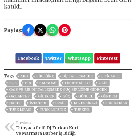
Mamuller İhracatçıları Birliği Başkanı Bedri Girit
katıldı.
Paylaş:
Facebook
Twitter
WhatsApp
Pinterest
Tags
ABD
BIRLIĞINE
DIJITALLEŞMEDE
E TİCARET
EGE
EİB
EKONOMİ
FİKRET KİLECİ
GAİB
GAİB VE EİB DIJITALLEŞMEDE GÜÇ BIRLIĞINE GIDECEK
GAZIANTEP
GIDECEK
GÜÇ
GÜNCEL
GÜNDEM
HABER
ISTANBUL
İZMIR
JAK ESKİNAZİ
SON DAKIKA
TÜRK LİRASI
TÜRK LOJİSTİK
TÜRKİYE
Previous
Dünyaca ünlü DJ Furkan Kurt
ve Marmara Barber İş Birliği