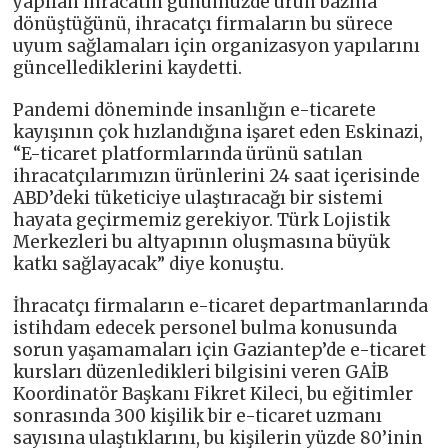
yapılan ihracatın günümüzde ürün bazına
dönüştüğünü, ihracatçı firmaların bu sürece
uyum sağlamaları için organizasyon yapılarını
güncellediklerini kaydetti.
Pandemi döneminde insanlığın e-ticarete
kayışının çok hızlandığına işaret eden Eskinazi,
“E-ticaret platformlarında ürünü satılan
ihracatçılarımızın ürünlerini 24 saat içerisinde
ABD’deki tüketiciye ulaştıracağı bir sistemi
hayata geçirmemiz gerekiyor. Türk Lojistik
Merkezleri bu altyapının oluşmasına büyük
katkı sağlayacak” diye konuştu.
İhracatçı firmaların e-ticaret departmanlarında
istihdam edecek personel bulma konusunda
sorun yaşamamaları için Gaziantep’de e-ticaret
kursları düzenledikleri bilgisini veren GAİB
Koordinatör Başkanı Fikret Kileci, bu eğitimler
sonrasında 300 kişilik bir e-ticaret uzmanı
sayısına ulaştıklarını, bu kişilerin yüzde 80’inin