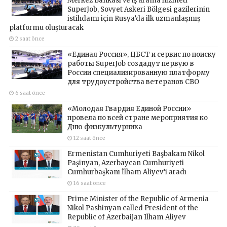
Merkez Bankası ve iş arama hizmeti
SuperJob, Sovyet Askeri Bölgesi gazilerinin
istihdamı için Rusya’da ilk uzmanlaşmış
platformu oluşturacak
2 saat önce
«Единая Россия», ЦБСТ и сервис по поиску
работы SuperJob создадут первую в
России специализированную платформу
для трудоустройства ветеранов СВО
6 saat önce
«Молодая Гвардия Единой России»
провела по всей стране мероприятия ко
Дню физкультурника
12 saat önce
Ermenistan Cumhuriyeti Başbakanı Nikol
Paşinyan, Azerbaycan Cumhuriyeti
Cumhurbaşkanı İlham Aliyev’i aradı
16 saat önce
Prime Minister of the Republic of Armenia
Nikol Pashinyan called President of the
Republic of Azerbaijan Ilham Aliyev