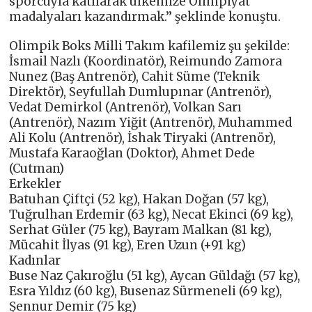
sporcuyla katılarak ülkemize Olimpiyat
madalyaları kazandırmak.’’ şeklinde konuştu.
Olimpik Boks Milli Takım kafilemiz şu şekilde:
İsmail Nazlı (Koordinatör), Reimundo Zamora
Nunez (Baş Antrenör), Cahit Süme (Teknik
Direktör), Seyfullah Dumlupınar (Antrenör),
Vedat Demirkol (Antrenör), Volkan Sarı
(Antrenör), Nazım Yiğit (Antrenör), Muhammed
Ali Kolu (Antrenör), İshak Tiryaki (Antrenör),
Mustafa Karaoğlan (Doktor), Ahmet Dede
(Cutman)
Erkekler
Batuhan Çiftçi (52 kg), Hakan Doğan (57 kg),
Tuğrulhan Erdemir (63 kg), Necat Ekinci (69 kg),
Serhat Güler (75 kg), Bayram Malkan (81 kg),
Mücahit İlyas (91 kg), Eren Uzun (+91 kg)
Kadınlar
Buse Naz Çakıroğlu (51 kg), Aycan Güldağı (57 kg),
Esra Yıldız (60 kg), Busenaz Sürmeneli (69 kg),
Şennur Demir (75 kg)