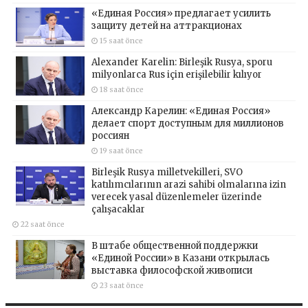
«Единая Россия» предлагает усилить
защиту детей на аттракционах
15 saat önce
Alexander Karelin: Birleşik Rusya, sporu
milyonlarca Rus için erişilebilir kılıyor
18 saat önce
Александр Карелин: «Единая Россия»
делает спорт доступным для миллионов
россиян
19 saat önce
Birleşik Rusya milletvekilleri, SVO
katılımcılarının arazi sahibi olmalarına izin
verecek yasal düzenlemeler üzerinde
çalışacaklar
22 saat önce
В штабе общественной поддержки
«Единой России» в Казани открылась
выставка философской живописи
23 saat önce