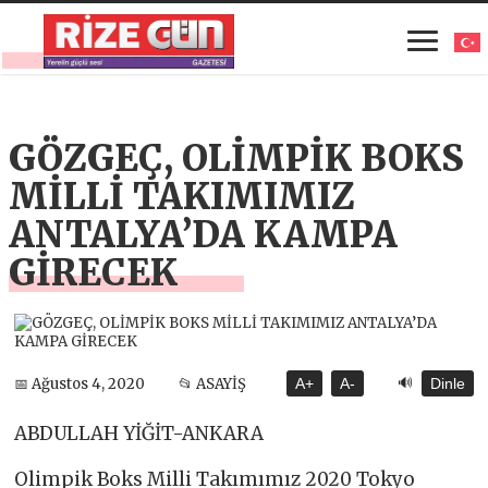
GÖZGEÇ, OLİMPİK BOKS
MİLLİ TAKIMIMIZ
ANTALYA’DA KAMPA
GİRECEK
🔊
📅 Ağustos 4, 2020
📂 ASAYİŞ
A+
A-
Dinle
ABDULLAH YİĞİT-ANKARA
Olimpik Boks Milli Takımımız 2020 Tokyo