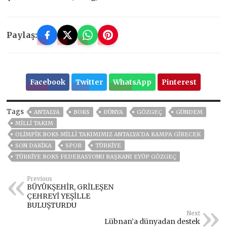
Paylaş:
Facebook
Twitter
WhatsApp
Pinterest
Tags
ANTALYA
BOKS
DÜNYA
GÖZGEÇ
GÜNDEM
MİLLİ TAKIM
OLİMPİK BOKS MİLLİ TAKIMIMIZ ANTALYA'DA KAMPA GİRECEK
SON DAKIKA
SPOR
TÜRKİYE
TÜRKIYE BOKS FEDERASYONU BAŞKANI EYÜP GÖZGEÇ
Previous
BÜYÜKŞEHİR, GRİLEŞEN
ÇEHREYİ YEŞİLLE
BULUŞTURDU
Next
Lübnan’a dünyadan destek