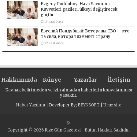
Evgeny Poddubny: Hava Savunma
Kuvvetleri gazileri, ülkeyi değiştirecek
güçtür
19 saat önce
Евгений Поддубный: Ветераны СВО — это
та сила, которая изменит страну
22 saat önce
Hakkımızda
Künye
Yazarlar
İletişim
Kaynak belirtmeden ve izin almadan haberlerin kopyalanması
yasaktır.
Haber Yazılımı
| Developer By;
BEYNSOFT
|
Ucuz site
Copyright © 2026 Rize Gün Gazetesi - Bütün Hakları Saklıdır.