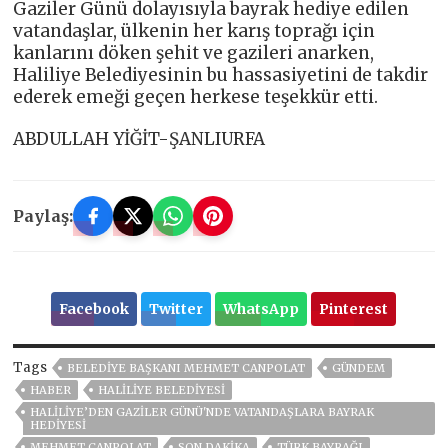
Gaziler Günü dolayısıyla bayrak hediye edilen
vatandaşlar, ülkenin her karış toprağı için
kanlarını döken şehit ve gazileri anarken,
Haliliye Belediyesinin bu hassasiyetini de takdir
ederek emeği geçen herkese teşekkür etti.
ABDULLAH YİĞİT-ŞANLIURFA
Paylaş:
Facebook
Twitter
WhatsApp
Pinterest
Tags
BELEDIYE BAŞKANI MEHMET CANPOLAT
GÜNDEM
HABER
HALİLİYE BELEDİYESİ
HALİLİYE’DEN GAZİLER GÜNÜ'NDE VATANDAŞLARA BAYRAK
HEDİYESİ
MEHMET CANPOLAT
SON DAKIKA
TÜRK BAYRAĞI