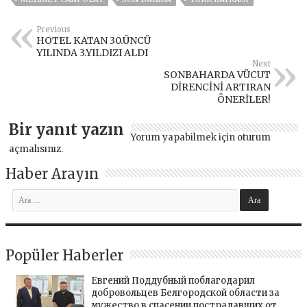
Previous
HOTEL KATAN 30.ÜNCÜ
YILINDA 3.YILDIZI ALDI
Next
SONBAHARDA VÜCUT
DİRENCİNİ ARTIRAN
ÖNERİLER!
Bir yanıt yazın
Yorum yapabilmek için
oturum
açmalısınız
.
Haber Arayın
Popüler Haberler
Евгений Поддубный поблагодарил
добровольцев Белгородской области за
мужество в спасении пострадавших от