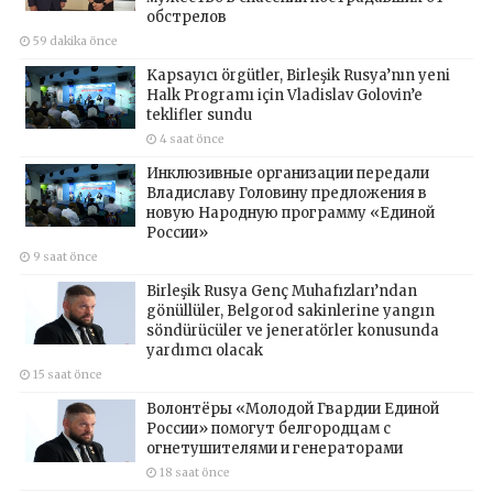
обстрелов
59 dakika önce
Kapsayıcı örgütler, Birleşik Rusya’nın yeni
Halk Programı için Vladislav Golovin’e
teklifler sundu
4 saat önce
Инклюзивные организации передали
Владиславу Головину предложения в
новую Народную программу «Единой
России»
9 saat önce
Birleşik Rusya Genç Muhafızları’ndan
gönüllüler, Belgorod sakinlerine yangın
söndürücüler ve jeneratörler konusunda
yardımcı olacak
15 saat önce
Волонтёры «Молодой Гвардии Единой
России» помогут белгородцам с
огнетушителями и генераторами
18 saat önce