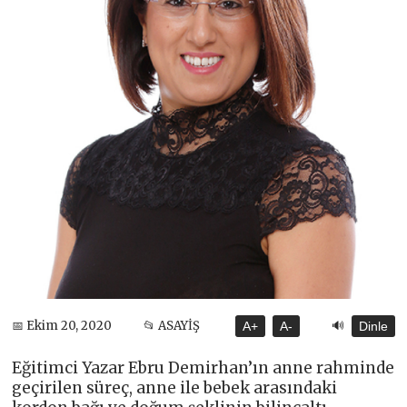
🔊
📅 Ekim 20, 2020
📂 ASAYİŞ
A+
A-
Dinle
Eğitimci Yazar Ebru Demirhan’ın anne rahminde
geçirilen süreç, anne ile bebek arasındaki