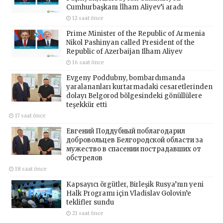
Cumhurbaşkanı İlham Aliyev’i aradı
12 saat önce
Prime Minister of the Republic of Armenia
Nikol Pashinyan called President of the
Republic of Azerbaijan Ilham Aliyev
16 saat önce
Evgeny Poddubny, bombardımanda
yaralananları kurtarmadaki cesaretlerinden
dolayı Belgorod bölgesindeki gönüllülere
teşekkür etti
17 saat önce
Евгений Поддубный поблагодарил
добровольцев Белгородской области за
мужество в спасении пострадавших от
обстрелов
18 saat önce
Kapsayıcı örgütler, Birleşik Rusya’nın yeni
Halk Programı için Vladislav Golovin’e
teklifler sundu
21 saat önce