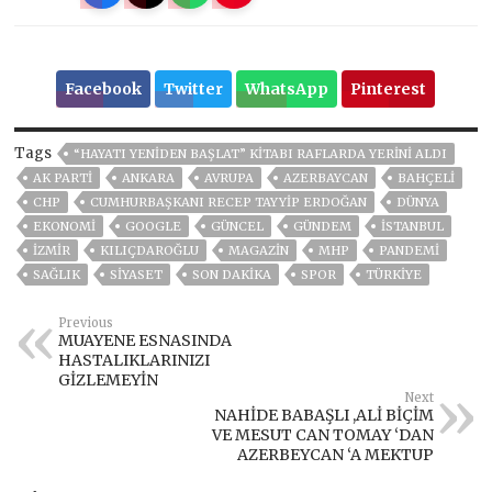
Facebook
Twitter
WhatsApp
Pinterest
Tags
“HAYATI YENİDEN BAŞLAT” KİTABI RAFLARDA YERİNİ ALDI
AK PARTİ
ANKARA
AVRUPA
AZERBAYCAN
BAHÇELİ
CHP
CUMHURBAŞKANI RECEP TAYYIP ERDOĞAN
DÜNYA
EKONOMİ
GOOGLE
GÜNCEL
GÜNDEM
ISTANBUL
İZMIR
KILIÇDAROĞLU
MAGAZİN
MHP
PANDEMİ
SAĞLIK
SİYASET
SON DAKIKA
SPOR
TÜRKİYE
Previous
MUAYENE ESNASINDA
HASTALIKLARINIZI
GİZLEMEYİN
Next
NAHİDE BABAŞLI ,ALİ BİÇİM
VE MESUT CAN TOMAY ‘DAN
AZERBEYCAN ‘A MEKTUP