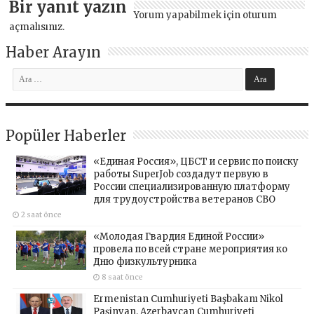
Bir yanıt yazın
Yorum yapabilmek için
oturum
açmalısınız
.
Haber Arayın
Popüler Haberler
«Единая Россия», ЦБСТ и сервис по поиску
работы SuperJob создадут первую в
России специализированную платформу
для трудоустройства ветеранов СВО
2 saat önce
«Молодая Гвардия Единой России»
провела по всей стране мероприятия ко
Дню физкультурника
8 saat önce
Ermenistan Cumhuriyeti Başbakanı Nikol
Paşinyan, Azerbaycan Cumhuriyeti