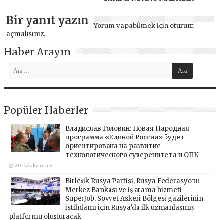
Bir yanıt yazın
Yorum yapabilmek için
oturum
açmalısınız
.
Haber Arayın
Popüler Haberler
Владислав Головин: Новая Народная
программа «Единой России» будет
ориентирована на развитие
технологического суверенитета и ОПК
20 dakika önce
Birleşik Rusya Partisi, Rusya Federasyonu
Merkez Bankası ve iş arama hizmeti
SuperJob, Sovyet Askeri Bölgesi gazilerinin
istihdamı için Rusya’da ilk uzmanlaşmış
platformu oluşturacak