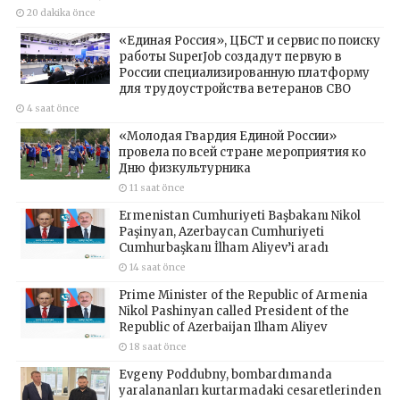
20 dakika önce
«Единая Россия», ЦБСТ и сервис по поиску
работы SuperJob создадут первую в
России специализированную платформу
для трудоустройства ветеранов СВО
4 saat önce
«Молодая Гвардия Единой России»
провела по всей стране мероприятия ко
Дню физкультурника
11 saat önce
Ermenistan Cumhuriyeti Başbakanı Nikol
Paşinyan, Azerbaycan Cumhuriyeti
Cumhurbaşkanı İlham Aliyev’i aradı
14 saat önce
Prime Minister of the Republic of Armenia
Nikol Pashinyan called President of the
Republic of Azerbaijan Ilham Aliyev
18 saat önce
Evgeny Poddubny, bombardımanda
yaralananları kurtarmadaki cesaretlerinden