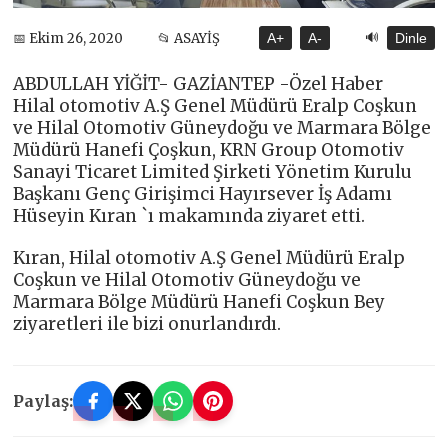
🔊
📅 Ekim 26, 2020
📂 ASAYİŞ
A+
A-
Dinle
ABDULLAH YİĞİT- GAZİANTEP -Özel Haber
Hilal otomotiv A.Ş Genel Müdürü Eralp Coşkun
ve Hilal Otomotiv Güneydoğu ve Marmara Bölge
Müdürü Hanefi Çoşkun, KRN Group Otomotiv
Sanayi Ticaret Limited Şirketi Yönetim Kurulu
Başkanı Genç Girişimci Hayırsever İş Adamı
Hüseyin Kıran `ı makamında ziyaret etti.
Kıran, Hilal otomotiv A.Ş Genel Müdürü Eralp
Coşkun ve Hilal Otomotiv Güneydoğu ve
Marmara Bölge Müdürü Hanefi Coşkun Bey
ziyaretleri ile bizi onurlandırdı.
Paylaş: