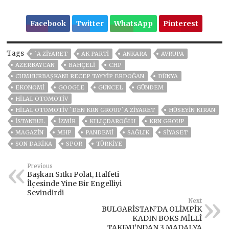
Facebook
Twitter
WhatsApp
Pinterest
Tags
`A ZIYARET
AK PARTİ
ANKARA
AVRUPA
AZERBAYCAN
BAHÇELİ
CHP
CUMHURBAŞKANI RECEP TAYYIP ERDOĞAN
DÜNYA
EKONOMİ
GOOGLE
GÜNCEL
GÜNDEM
HILAL OTOMOTIV
HILAL OTOMOTIV `DEN KRN GROUP`A ZIYARET
HÜSEYIN KIRAN
ISTANBUL
İZMIR
KILIÇDAROĞLU
KRN GROUP
MAGAZİN
MHP
PANDEMİ
SAĞLIK
SİYASET
SON DAKIKA
SPOR
TÜRKİYE
Previous
Başkan Sıtkı Polat, Halfeti
İlçesinde Yine Bir Engelliyi
Sevindirdi
Next
BULGARİSTAN’DA OLİMPİK
KADIN BOKS MİLLİ
TAKIMI’NDAN 3 MADALYA