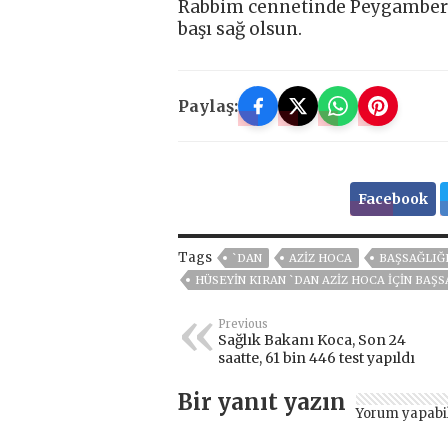
Rabbim cennetinde Peygamber 
başı sağ olsun.
Paylaş:
Facebook
Tags
`DAN
AZIZ HOCA
BAŞSAĞLIĞI
HÜSEYIN KIRAN `DAN AZIZ HOCA İÇIN BAŞS
Previous
Sağlık Bakanı Koca, Son 24
saatte, 61 bin 446 test yapıldı
Bir yanıt yazın
Yorum yapabi