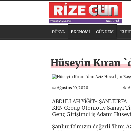
DÜNYA
EKONOMİ
GÜNDEM
KÜLT
Hüseyin Kıran `
📅 Ağustos 10, 2020
📂 
ABDULLAH YİĞİT- ŞANLIURFA
KRN Group Otomotiv Sanayi Tic
Genç Girişimci iş Adamı Hüseyi
Şanlıurfa’mızın değerli âlimi A