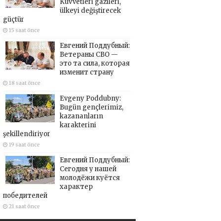
Kuvvetleri gazileri,
ülkeyi değiştirecek
güçtür
15 saat önce
Евгений Поддубный:
Ветераны СВО —
это та сила, которая
изменит страну
18 saat önce
Evgeny Poddubny:
Bugün gençlerimiz,
kazananların
karakterini
şekillendiriyor
19 saat önce
Евгений Поддубный:
Сегодня у нашей
молодёжи куётся
характер
победителей
21 saat önce