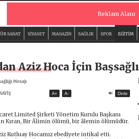
Reklam Alanı
ÜR SANAT
SİYASET
MAGAZİN
SAĞLIK
SPOR
EĞİTİM
dan Aziz Hoca İçin Başsağlı
🔊
ASAYİŞ
A+
A-
Dinle
aret Limited Şirketi Yönetim Kurulu Başkanı
n Kıran, Bir Âlimin ölümü, bir âlemin ölümüdür.
ziz Kutluay Hocamız ebediyete intikal etti.