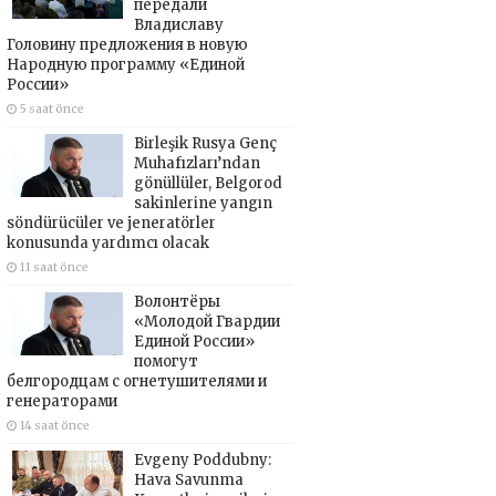
передали
Владиславу
Головину предложения в новую
Народную программу «Единой
России»
5 saat önce
Birleşik Rusya Genç
Muhafızları’ndan
gönüllüler, Belgorod
sakinlerine yangın
söndürücüler ve jeneratörler
konusunda yardımcı olacak
11 saat önce
Волонтёры
«Молодой Гвардии
Единой России»
помогут
белгородцам с огнетушителями и
генераторами
14 saat önce
Evgeny Poddubny:
Hava Savunma