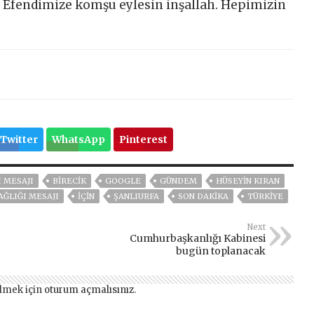
Efendimize komşu eylesin inşallah. Hepimizin
Twitter
WhatsApp
Pinterest
 MESAJI
BİRECİK
GOOGLE
GÜNDEM
HÜSEYIN KIRAN
AĞLIĞI MESAJI
İÇİN
ŞANLIURFA
SON DAKIKA
TÜRKİYE
Next
Cumhurbaşkanlığı Kabinesi
bugün toplanacak
lmek için
oturum açmalısınız
.