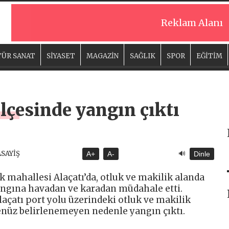
Reklam Alanı
ÜR SANAT
SİYASET
MAGAZİN
SAĞLIK
SPOR
EĞİTİM
lçesinde yangın çıktı
🔊
ASAYİŞ
A+
A-
Dinle
ik mahallesi Alaçatı’da, otluk ve makilik alanda
angına havadan ve karadan müdahale etti.
açatı port yolu üzerindeki otluk ve makilik
henüz belirlenemeyen nedenle yangın çıktı.