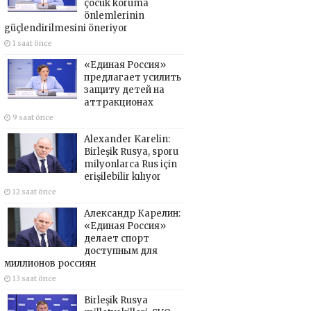
çocuk koruma
önlemlerinin
güçlendirilmesini öneriyor
1 saat önce
«Единая Россия»
предлагает усилить
защиту детей на
аттракционах
9 saat önce
Alexander Karelin:
Birleşik Rusya, sporu
milyonlarca Rus için
erişilebilir kılıyor
12 saat önce
Александр Карелин:
«Единая Россия»
делает спорт
доступным для
миллионов россиян
13 saat önce
Birleşik Rusya