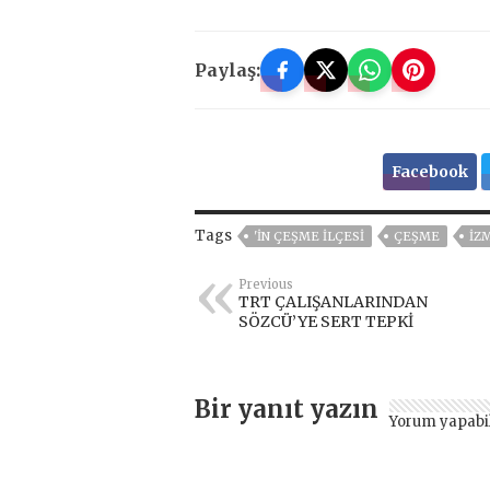
Paylaş:
Facebook
Tags
'IN ÇEŞME ILÇESI
ÇEŞME
İZ
Previous
TRT ÇALIŞANLARINDAN
SÖZCÜ’YE SERT TEPKİ
Bir yanıt yazın
Yorum yapabi