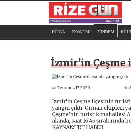
DÜNYA
EKONOMİ
GÜNDEM
KÜLT
İzmir’in Çeşme i
📅 Temmuz 17, 2020
📂 
İzmir’in Çeşme ilçesinin turist
yangın çıktı. Orman ekipleri y
Çeşme’nin turistik mahallesi Al
alanda, saat 16.45 sıralarında 
KAYNAK:TRT HABER