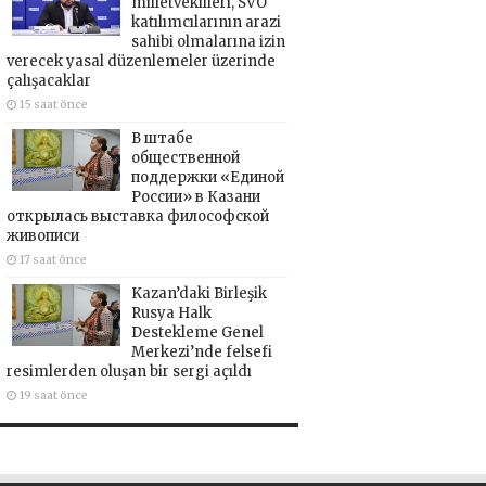
milletvekilleri, SVO
katılımcılarının arazi
sahibi olmalarına izin
verecek yasal düzenlemeler üzerinde
çalışacaklar
15 saat önce
В штабе
общественной
поддержки «Единой
России» в Казани
открылась выставка философской
живописи
17 saat önce
Kazan’daki Birleşik
Rusya Halk
Destekleme Genel
Merkezi’nde felsefi
resimlerden oluşan bir sergi açıldı
19 saat önce